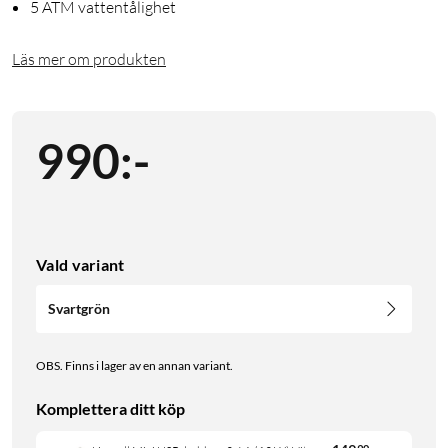
5 ATM vattentålighet
Läs mer om produkten
990
:
-
Vald variant
Svartgrön
OBS. Finns i lager av en annan variant.
Komplettera ditt köp