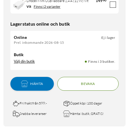
149
90
Linocell Mini USB-laddare 2,4 A (12 W) Vit
Vit
Finns i 2 varianter
Lagerstatus online och butik
Online
Ej i lager
Prel. inkommande 2026-08-15
Butik
Välj din butik
Finns i 3 butiker.
HÄMTA
BEVAKA
Fri frakt från 599:-
Öppet köp i 100 dagar
Snabba leveranser
Hämta i butik, GRATIS!