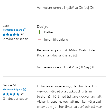
Var recensionen till hjälp?
Ja
(
0
)
Nej
(
0
)
Jack
Design. 
Verifierad köpare
Batteri. 
5/5
2 månader sedan
Ingen tills vidare. 
Recenserad produkt:
Mibro Watch Lite 3 
Pro smartklocka Khakigrått
Var recensionen till hjälp?
Ja
(
0
)
Nej
(
0
)
Sanne M
Urtavlan är supersnygg, den har bra lift to 
Verifierad köpare
view och väldigt bra uppkoppling till min 
5/5
telefon jämfört med tidigare klockor jag haft. 
3 månader sedan
Älskar knapparna (och att man kan välja vad 
en av dom gör, har timer på den) och att man 