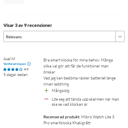
Diameter: 44,7 mm
Tjocklek: 11,9 mm (exkl. sensor)
Vikt: 57,15 g (läderrem), 59 g (silikonrem)
Skärm: 1,32" AMOLED-skärm (466x466 px), 1000 nits,
Visar 3 av 9 recensioner
Always-on Display
Batteritid: 60 dagar (standby), 15 dagar (normal användning),
Relevans
ca 15 timmar (GPS), ca 8 timmar (samtal)
Bluetooth-version: 5.3
Laddningsanslutning: Magnetisk
Axel M
Bra smart klocka för mina behov. Många 
Satellitpositionering: GPS / Beidou / GLONASS / Galileo /
Verifierad köpare
olika val gör att får de funktioner man 
QZSS
4/5
önskar.

5 dagar sedan
Sensorer: Pulssensor (PPG) / SpO₂ / accelerometer / gyroskop
Vad jag kan bedöma räcker batteriet länge 
/ magnetometer / ljus / barometer
innan laddning.
Vattentålighet: 5 ATM (motsvarande 50 m, ej för dykning,
Mångsidig
bastu eller saltvatten)
Lite seg att tända upp skärmen när man 
Temperaturområde: 0 °C – 45 °C
ska se vad klockan är.
Kompatibilitet: Android 5.0+ och iOS 10.0+
Recenserad produkt:
Mibro Watch Lite 3 
Pro smartklocka Khakigrått