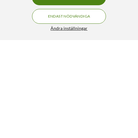
ENDAST NÖDVÄNDIGA
Ändra inställningar
Mibro Watch Lite 3 Pro smartklocka Svartgrön
990:-
4/5
HÄMTA
BEVAKA
Liknande produkter