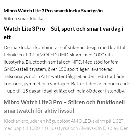
Mibro Watch Lite 3 Pro smartklocka Svartgrön
Stilren smartklocka
Watch Lite 3 Pro – Stil, sport och smart vardag i
ett
Denna klockan kombinerar sofistikerad design med kraftfull
teknik: en 1,32″ AMOLED UHD-skärm med 1000 nits
ljusstyrka, Bluetooth-samtal och NFC. Med stöd för fem
GNSS-satellitsystem, över 150 sportlägen, avancerad
hälsoanalys och 5 ATM-vattentålighet är den redo för både
kontoret, gymmet och vardagen. Batteritiden är imponerande
– upp till 15 dagar i dagligt läge och hela 60 dagar i standby.
Mibro Watch Lite3 Pro – Stilren och funktionell
smartwatch för aktiv livsstil
Klockan erbjuder en högupplöst AMOLED-skärm på 1,32″
med upp till 1000 nits ljusstyrka och Always-On Display. Den