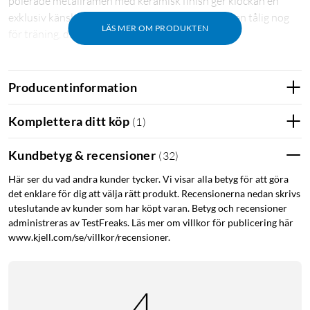
polerade metallramen med keramisk finish ger klockan en
exklusiv känsla, medan 5 ATM-klassningen gör den tålig nog
LÄS MER OM PRODUKTEN
för träning, dusch och simning i sötvatten.
Träning & sport med precision
Producentinformation
Med stöd för över 150 sportlägen, inklusive simning, HIIT och
löpning, anpassar sig klockan till allt från vardagsmotion till
Komplettera ditt köp
(
1
)
mer strukturerad träning. Ett kraftfullt 10-axligt
rörelsesensorchip samverkar med stöd för fem GNSS-system
Kundbetyg & recensioner
(
32
)
(GPS, Beidou, GLONASS, Galileo och QZSS) för exakt spårning
även i utmanande miljöer.
Här ser du vad andra kunder tycker. Vi visar alla betyg för att göra
det enklare för dig att välja rätt produkt. Recensionerna nedan skrivs
Hälsoövervakning dygnet runt
uteslutande av kunder som har köpt varan. Betyg och recensioner
administreras av TestFreaks. Läs mer om villkor för publicering här
Klockan håller koll på din hälsa med kontinuerlig pulsmätning
www.kjell.com/se/villkor/recensioner.
(PPG), blodsyresättning (SpO₂), stressnivåer och
sömnkvalitet. Den erbjuder även cykelspårning för kvinnor
och andningsövningar, allt integrerat i Mibro Fit-appen för
4
enkel analys.