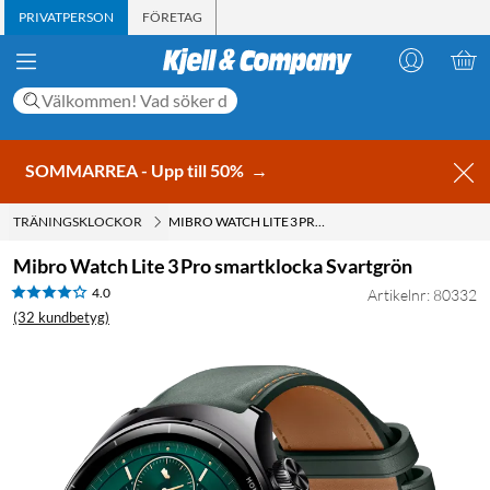
PRIVATPERSON
FÖRETAG
SOMMARREA - Upp till 50%
→
TRÄNINGSKLOCKOR
MIBRO WATCH LITE 3 PRO SMARTKLOCKA SVARTGRÖN
Mibro Watch Lite 3 Pro smartklocka Svartgrön
4.0
Artikelnr: 80332
(32 kundbetyg)