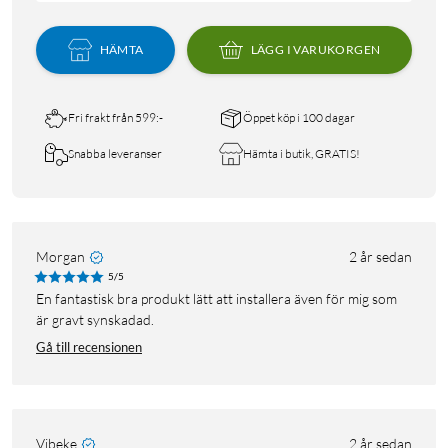
HÄMTA
LÄGG I VARUKORGEN
Fri frakt från 599:-
Öppet köp i 100 dagar
Snabba leveranser
Hämta i butik, GRATIS!
Morgan
2 år sedan
5/5
En fantastisk bra produkt lätt att installera även för mig som
är gravt synskadad.
Gå till recensionen
Vibeke
2 år sedan