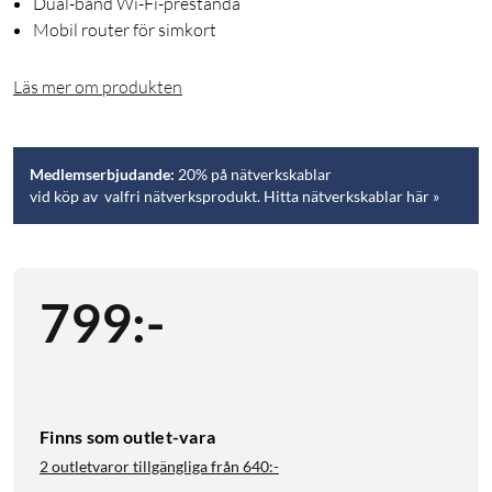
Dual-band Wi-Fi-prestanda
Mobil router för simkort
Läs mer om produkten
Medlemserbjudande:
20% på nätverkskablar
vid köp av valfri nätverksprodukt. Hitta nätverkskablar här »
799
:
-
Finns som outlet-vara
2 outletvaror tillgängliga från
640:-