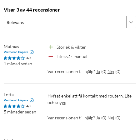
Antal antenner: 4
Nätverksportar: 1x WAN/LAN och 1x LAN
Visar 3 av 44 recensioner
SIM-kortplats: NANO-SIM
Mått: 132x110.5x210 mm
Relevans
Vikt: 220 g
Levereras med nätverkskabel och nätadapter
Mathias
Storlek & vikten
Verifierad köpare
Lite svår manual
4/5
1 månad sedan
Var recensionen till hjälp?
Ja
(
0
)
Nej
(
0
)
Lotta
Hyfsat enkel att få kontakt med routern. Lite 
Verifierad köpare
och snygg.
4/5
5 månader sedan
Var recensionen till hjälp?
Ja
(
0
)
Nej
(
0
)