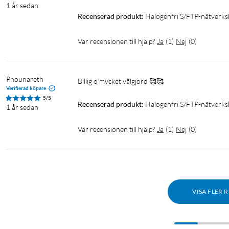
1 år sedan
Recenserad produkt:
Halogenfri S/FTP-nätverksk
Var recensionen till hjälp?
Ja
(
1
)
Nej
(
0
)
Phounareth
Billig o mycket välgjord 🥰🥰
Verifierad köpare
5/5
Recenserad produkt:
Halogenfri S/FTP-nätverksk
1 år sedan
Var recensionen till hjälp?
Ja
(
1
)
Nej
(
0
)
VISA FLER 