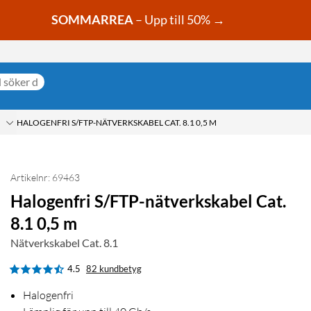
SOMMARREA
– Upp till 50% →
HALOGENFRI S/FTP-NÄTVERKSKABEL CAT. 8.1 0,5 M
Artikelnr: 69463
Halogenfri S/FTP-nätverkskabel Cat.
8.1 0,5 m
Nätverkskabel Cat. 8.1
4.5
82 kundbetyg
Halogenfri