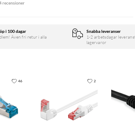
4 recensioner
öp i 100 dagar
Snabba leveranser
em! Även fri retur i alla
1-2 arbetsdagar leverans
lagervaror
46
2