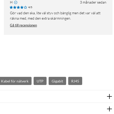
H
3 månader sedan
4/5
Gör vad den ska, lite väl styv och bänglig men det var väl att
räkna med, med den extra skärmningen.
Gå till recensionen
Kabel för nätverk
UTP
Gigabit
RJ45