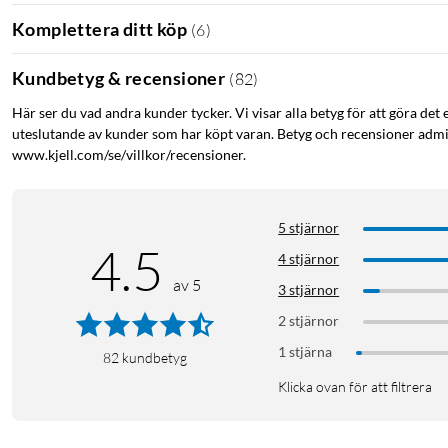
Komplettera ditt köp
(
6
)
Kundbetyg & recensioner
(
82
)
Här ser du vad andra kunder tycker. Vi visar alla betyg för att göra det 
uteslutande av kunder som har köpt varan. Betyg och recensioner admin
www.kjell.com/se/villkor/recensioner.
5 stjärnor
4.5
4 stjärnor
av 5
3 stjärnor
2 stjärnor
1 stjärna
82
kundbetyg
Klicka ovan för att filtrera