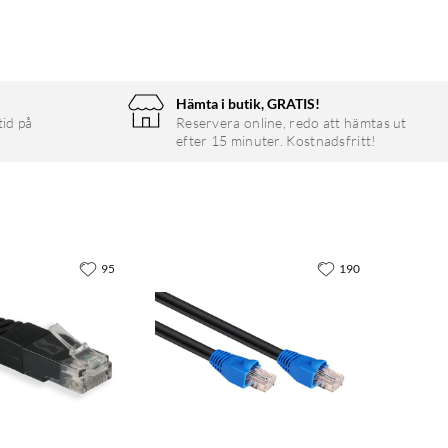
Hämta i butik, GRATIS!
tid på
Reservera online, redo att hämtas ut
efter 15 minuter. Kostnadsfritt!
95
190