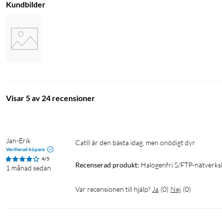
Kundbilder
Visar 5 av 24 recensioner
Jan-Erik
Cat8 är den bästa idag, men onödigt dyr
Verifierad köpare
4/5
Recenserad produkt:
Halogenfri S/FTP-nätverksk
1 månad sedan
Var recensionen till hjälp?
Ja
(
0
)
Nej
(
0
)