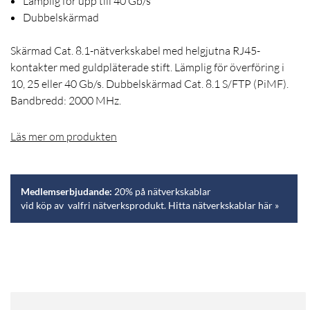
Lämplig för upp till 40 Gb/s
Dubbelskärmad
Skärmad Cat. 8.1-nätverkskabel med helgjutna RJ45-
kontakter med guldpläterade stift. Lämplig för överföring i
10, 25 eller 40 Gb/s. Dubbelskärmad Cat. 8.1 S/FTP (PiMF).
Bandbredd: 2000 MHz.
Läs mer om produkten
Medlemserbjudande:
20% på nätverkskablar
vid köp av valfri nätverksprodukt. Hitta nätverkskablar här »