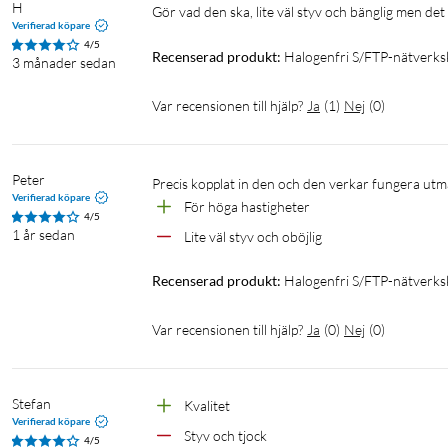
H
Gör vad den ska, lite väl styv och bänglig men d
Verifierad köpare
4/5
Recenserad produkt:
Halogenfri S/FTP-nätverksk
3 månader sedan
Var recensionen till hjälp?
Ja
(
1
)
Nej
(
0
)
Peter
Precis kopplat in den och den verkar fungera utm
Verifierad köpare
För höga hastigheter 
4/5
1 år sedan
Lite väl styv och oböjlig
Recenserad produkt:
Halogenfri S/FTP-nätverksk
Var recensionen till hjälp?
Ja
(
0
)
Nej
(
0
)
Stefan
Kvalitet 
Verifierad köpare
Styv och tjock 
4/5