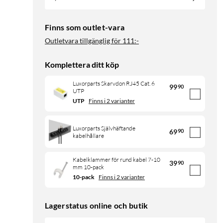
Finns som outlet-vara
Outletvara tillgänglig för
111:-
Komplettera ditt köp
Luxorparts Skarvdon RJ45 Cat. 6
99
90
UTP
UTP
Finns i 2 varianter
Luxorparts Självhäftande
69
90
kabelhållare
Kabelklammer för rund kabel 7-10
39
90
mm 10-pack
10-pack
Finns i 2 varianter
Lagerstatus online och butik