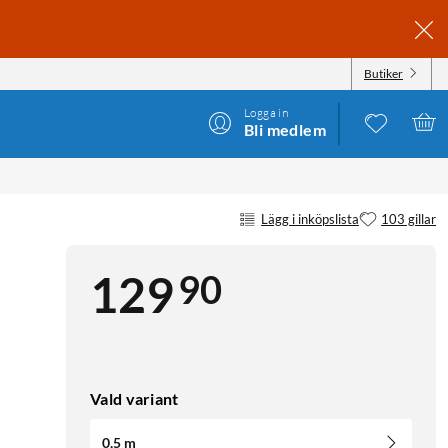
Butiker
Logga in
Bli medlem
Lägg i inköpslista
103 gillar
90
129
Vald variant
0,5 m