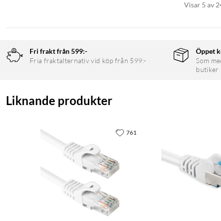
Visar 5 av 2
Fri frakt från 599:-
Öppet k
Fria fraktalternativ vid köp från 599:-
Som medl
butiker
Liknande produkter
761