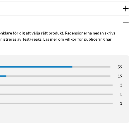
enklare för dig att välja rätt produkt. Recensionerna nedan skrivs
istreras av TestFreaks. Läs mer om villkor för publicering här
59
19
3
0
1