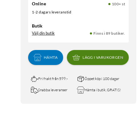
Online
100+ st
1-2 dagars leveranstid
Butik
Välj din butik
Finns i 89 butiker.
HÄMTA
LÄGG I VARUKORGEN
Fri frakt från 599:-
Öppet köp i 100 dagar
Snabba leveranser
Hämta i butik, GRATIS!