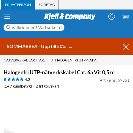
PRIVATPERSON
FÖRETAG
SOMMARREA - Upp till 50%
→
NÄTVERKSKABLAR I FÄRDIGA LÄNGDER
HALOGENFRI UTP-NÄTVERKSKABEL CAT. 6A VIT 0,5 M
Halogenfri UTP-nätverkskabel Cat. 6a Vit 0,5 m
4.5
Artikelnr: 69551
(149 kundbetyg)
(2 frågor/svar)
|