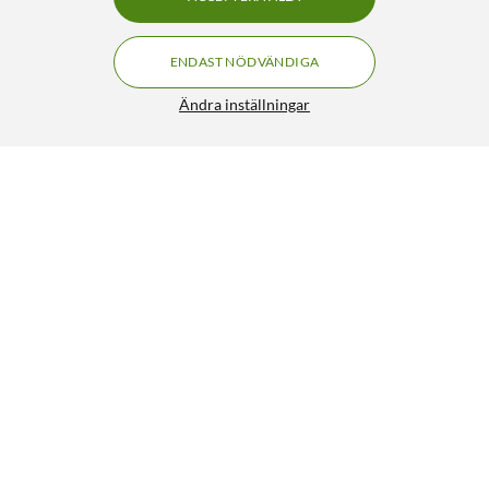
ENDAST NÖDVÄNDIGA
Ändra inställningar
Halogenfri UTP-nätverkskabel Cat. 6a Vit 0,5 m
99:90
4.5/5
HÄMTA
Liknande produkter