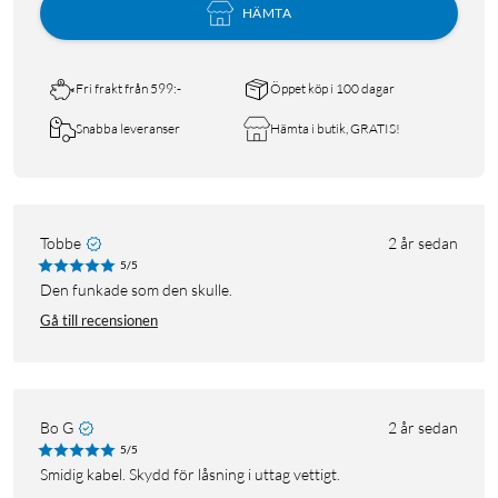
HÄMTA
Fri frakt från 599:-
Öppet köp i 100 dagar
Snabba leveranser
Hämta i butik, GRATIS!
Tobbe
2 år sedan
5/5
Den funkade som den skulle.
Gå till recensionen
Bo G
2 år sedan
5/5
Smidig kabel. Skydd för låsning i uttag vettigt.