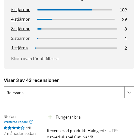
5 stjärnor
109
4 stjärnor
29
3 stjärnor
8
2 stjärnor
1
1 stjärna
2
Klicka ovan för att filtrera
Visar 3 av 43 recensioner
Relevans
Stefan
Fungerar bra 
Verifierad köpare
4/5
Recenserad produkt:
Halogenfri UTP-
7 månader sedan
nätverkskabel Cat. 6a Vit