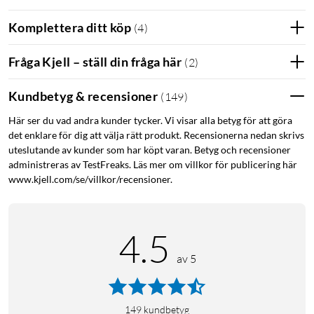
Komplettera ditt köp
(
4
)
Fråga Kjell – ställ din fråga här
(
2
)
Kundbetyg & recensioner
(
149
)
Här ser du vad andra kunder tycker. Vi visar alla betyg för att göra
det enklare för dig att välja rätt produkt. Recensionerna nedan skrivs
uteslutande av kunder som har köpt varan. Betyg och recensioner
administreras av TestFreaks. Läs mer om villkor för publicering här
www.kjell.com/se/villkor/recensioner.
4.5
av 5
149
kundbetyg