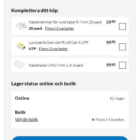
Komplettera ditt köp
59
90
Kabelklammer för rund kabel 5-7 mm 20-pack
20-pack
Finns i 2 varianter
99
90
Luxorparts Skarvdon RJ45 Cat. 6 UTP
UTP
Finns i 2 varianter
99
90
Kabelkanal Vit 8x7 mm 1 m 3-pack
Lagerstatus online och butik
Online
Ej i lager
Butik
Välj din butik
Finns i 5 butiker.