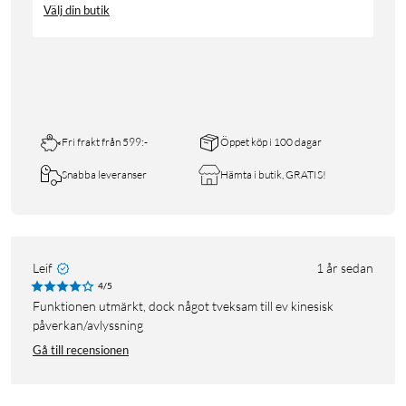
Välj din butik
Fri frakt från 599:-
Öppet köp i 100 dagar
Snabba leveranser
Hämta i butik, GRATIS!
Leif
1 år sedan
4/5
Funktionen utmärkt, dock något tveksam till ev kinesisk
påverkan/avlyssning
Gå till recensionen