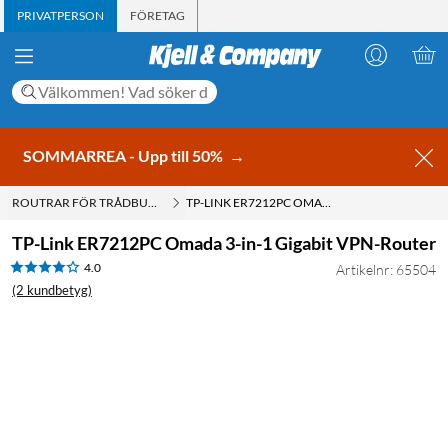
PRIVATPERSON
FÖRETAG
SOMMARREA - Upp till 50%
→
ROUTRAR FÖR TRÅDBURET
TP-LINK ER7212PC OMADA 3-IN-1 GIGABIT VPN-ROUTER
TP-Link ER7212PC Omada 3-in-1 Gigabit VPN-Router
4.0
Artikelnr: 65504
(2 kundbetyg)