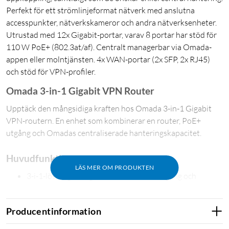
Perfekt för ett strömlinjeformat nätverk med anslutna
accesspunkter, nätverkskameror och andra nätverksenheter.
Utrustad med 12x Gigabit-portar, varav 8 portar har stöd för
110 W PoE+ (802.3at/af). Centralt managerbar via Omada-
appen eller molntjänsten. 4x WAN-portar (2x SFP, 2x RJ45)
och stöd för VPN-profiler.
Omada 3-in-1 Gigabit VPN Router
Upptäck den mångsidiga kraften hos Omada 3-in-1 Gigabit
VPN-routern. En enhet som kombinerar en router, PoE+
utgång och Omadas centraliserade hanteringskapacitet.
Huvudfunktioner
LÄS MER OM PRODUKTEN
3-i-1-lösning: Integrerar router, PoE+ utgång och
centraliserad hantering av upp till 10 EAPs med Omada
Professionell hårdvara: En kraftfull Dual-Core CPU med
Producentinformation
1GB DDR3 minne ger suverän prestanda för upp till 12×
Gigabit portar