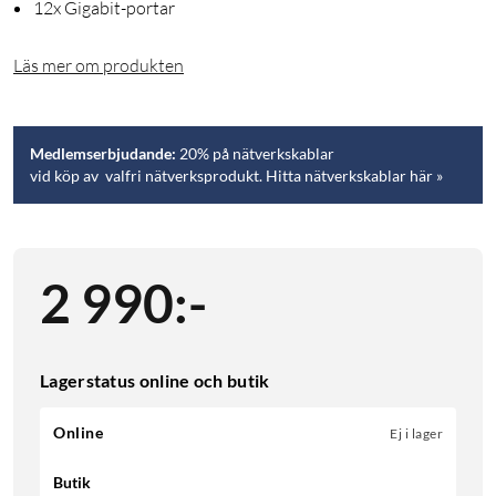
12x Gigabit-portar
Läs mer om produkten
Medlemserbjudande:
20% på nätverkskablar
vid köp av valfri nätverksprodukt. Hitta nätverkskablar här »
2 990
:
-
Lagerstatus online och butik
Online
Ej i lager
Butik