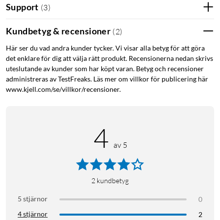
Support
(
3
)
Mångsidiga WAN Ethernet-portar: Utrustad med 2×
Gigabit SFP WAN/LAN-portar, 1× Gigabit RJ45 WAN-
Kundbetyg & recensioner
(
2
)
port och 1× Gigabit RJ45 WAN/LAN-port
110 W PoE Budget: 8× 802.3at/af-kompatibla PoE+
Här ser du vad andra kunder tycker. Vi visar alla betyg för att göra
RJ45 LAN-portar ger en total strömförsörjning på
det enklare för dig att välja rätt produkt. Recensionerna nedan skrivs
110W*
uteslutande av kunder som har köpt varan. Betyg och recensioner
Centraliserad hantering: Bekvämligheten med
administreras av TestFreaks. Läs mer om villkor för publicering här
www.kjell.com/se/villkor/recensioner.
molnåtkomst kombinerat med Omada-appen gör
hanteringen smidig och enkel
Högsäker VPN: Support för IPsec VPN, OpenVPN och
L2TP/PPTP VPN-anslutningar säkerställer att dina data
4
förblir skyddade
av 5
Enkel installation: Designen är fläktlös och kompakt,
vilket gör den lämplig för både skrivbords- och
väggmontering
2
kundbetyg
Investera i en lösning som erbjuder hög prestanda,
mångsidighet och säkerhet för ditt nätverk med Omada
5 stjärnor
0
3-in-1 Gigabit VPN Router
4 stjärnor
2