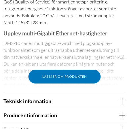
QoS (Quality of Service) för smart enhetsprioritering.
Integrerad energisparfunktion stänger av portar som inte
används. Bakplan: 20 Gb/s. Levereras med strömadapter.
Mått: 145x82x28 mm.
Upplev multi-Gigabit Ethernet-hastigheter
DMS-107 är en multigigabit-switch med plug-and-play-
funktionalitet som ger ultrasnabba Ethernet-anslutning till
din nätverkskärna eller nätverksanslutna lagringsenhet (NAS).
Du kan enkelt ansluta flera datorer på några minuter och
börja dela internetanslutning, filer, musik och video i ditt
LÄS MER OM PRODUKTEN
kontor- eller hemmanätverk. Med 2,5 Gigabit Ethernet sparar
du tid vid överföring av stora filer och förbättra samarbete
och produktivitet. Det kompakta metallchassit är robust och
har en fläktlös design för tyst drift.
Teknisk information
Redo för Wifi 6
Producentinformation
Med multi-Gigabit-portar för maximal genomströmning och