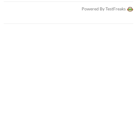
Tåligt metallchassi
Powered By TestFreaks
Plug and play-installation
Nätverksswitch
Switch för nätverk
Trådbundet nätverk
Gigabit
Switch för gigabit