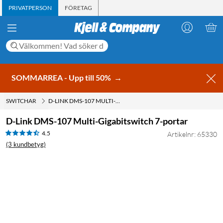
PRIVATPERSON
FÖRETAG
SOMMARREA - Upp till 50%
→
SWITCHAR
D-LINK DMS-107 MULTI-GIGABITSWITCH 7-PORTAR
D-Link DMS-107 Multi-Gigabitswitch 7-portar
4.5
Artikelnr: 65330
(3 kundbetyg)