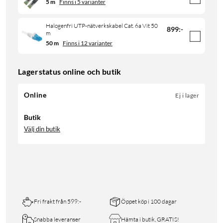
5 m
Finns i 5 varianter
Halogenfri UTP-nätverkskabel Cat. 6a Vit 50
899
:
-
m
50 m
Finns i 12 varianter
Lagerstatus online och butik
Online
Ej i lager
Butik
Välj din butik
Fri frakt från 599:-
Öppet köp i 100 dagar
Snabba leveranser
Hämta i butik, GRATIS!