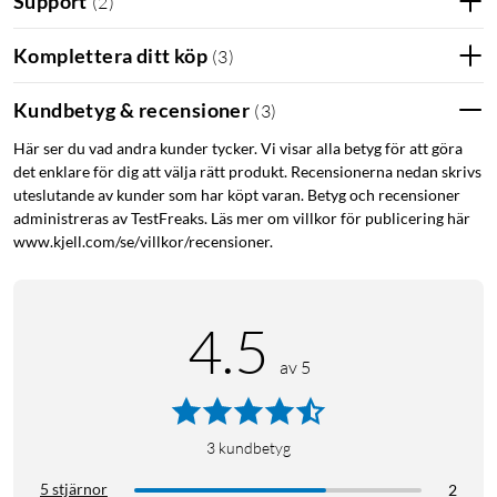
Support
(
2
)
prestanda - perfekt för Wi-Fi 6-enheter, avancerade
speldatorer och arbetsstationer. Multi-Gigabit-portarna
Komplettera ditt köp
eliminerar potentiella flaskhalsar vid användning av
(
3
)
accesspunkter med Wi-Fi 6, vilket gör att ditt nätverk kan dra
Kundbetyg & recensioner
full nytta av effektiviteten och hastigheterna från Wi-Fi 6.
(
3
)
Här ser du vad andra kunder tycker. Vi visar alla betyg för att göra
Smidig trafikoptimering
det enklare för dig att välja rätt produkt. Recensionerna nedan skrivs
uteslutande av kunder som har köpt varan. Betyg och recensioner
Med 2,5 Gigabit-överföringshastigheter på upplänksportarna
administreras av TestFreaks. Läs mer om villkor för publicering här
kan du snabbt överföra filer mellan anslutna servrar och
www.kjell.com/se/villkor/recensioner.
nätverksansluten lagring (NAS) till datorer. Switchen stödjer
802.1p Quality of Service (QoS) som automatiskt organiserar
och prioriterar tidskänslig och kritisk data för effektiv
4.5
leverans, vilket möjliggör avbrottsfri videoströmning samt
smidiga video- och röstsamtal.
av 5
Smidig plug-and-play installation
3
kundbetyg
DMS-107 är en plug-and-play switch som inte kräver någon
avancerad teknisk konfigurering. Plug-and-play gör det enkelt
5 stjärnor
2