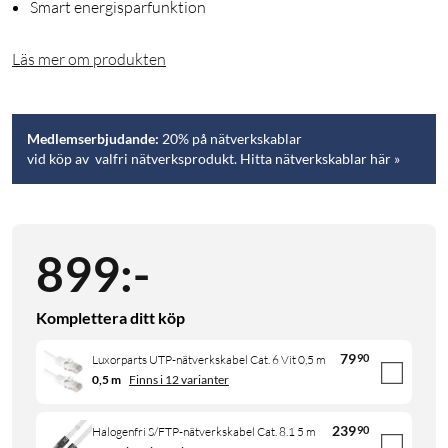
Smart energisparfunktion
Läs mer om produkten
Medlemserbjudande:
20% på nätverkskablar
vid köp av valfri nätverksprodukt. Hitta nätverkskablar här »
899
:
-
Komplettera ditt köp
79
90
Luxorparts UTP-nätverkskabel Cat. 6 Vit 0,5 m
0,5 m
Finns i 12 varianter
239
90
Halogenfri S/FTP-nätverkskabel Cat. 8.1 5 m