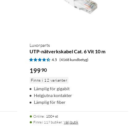
Luxorparts
UTP-nätverkskabel Cat. 6 Vit 10 m
4.5
(4168 kundbetyg)
199
90
Finns i 12 varianter
Lämplig för gigabit
Helgjutna kontakter
Lämplig för fiber
Online
:
100+ st
Finns i 117 butiker.
Välj butik