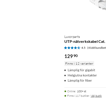
Luxorparts
UTP-nätverkskabel Cat. 
4.5
(4168 kundbet
129
90
Finns i 12 varianter
Lämplig för gigabit
Helgjutna kontakter
Lämplig för fiber
Online
:
100+ st
Finns i 117 butiker.
Välj butik