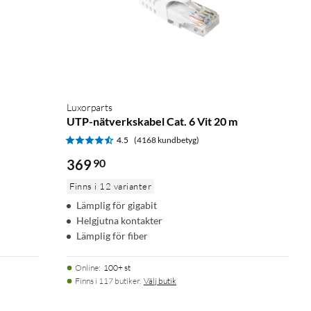
Luxorparts
UTP-nätverkskabel Cat. 6 Vit 20 m
4.5
(4168 kundbetyg)
369
90
Finns i 12 varianter
Lämplig för gigabit
Helgjutna kontakter
Lämplig för fiber
Online
:
100+ st
Finns i 117 butiker.
Välj butik