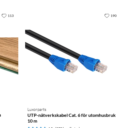
113
190
Luxorparts
m
UTP-nätverkskabel Cat. 6 för utomhusbruk
10 m