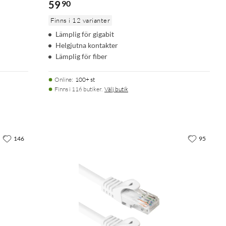
59
90
Finns i 12 varianter
Lämplig för gigabit
Helgjutna kontakter
Lämplig för fiber
Online
:
100+ st
Finns i 116 butiker.
Välj butik
146
95