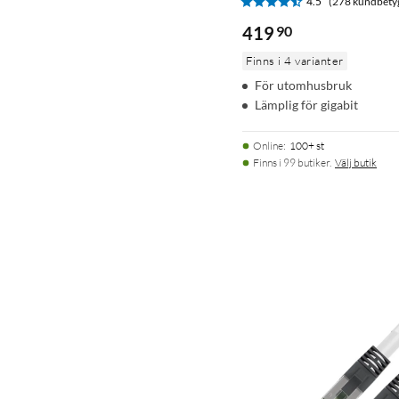
4.5
(278 kundbety
419
90
Finns i 4 varianter
För utomhusbruk
Lämplig för gigabit
Online
:
100+ st
Finns i 99 butiker.
Välj butik