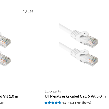
188
Luxorparts
6 Vit 1,0 m
UTP-nätverkskabel Cat. 6 Vit 5,0 m
yg)
4.5
(4168 kundbetyg)