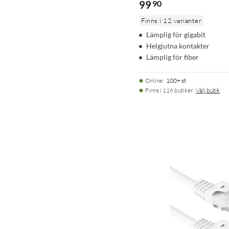
99
90
Finns i 12 varianter
Lämplig för gigabit
Helgjutna kontakter
Lämplig för fiber
Online
:
100+ st
Finns i 116 butiker.
Välj butik