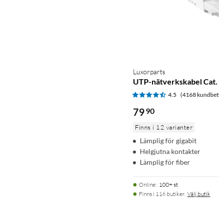
Luxorparts
UTP-nätverkskabel Cat. 
4.5
(4168 kundbet
79
90
Finns i 12 varianter
Lämplig för gigabit
Helgjutna kontakter
Lämplig för fiber
Online
:
100+ st
Finns i 116 butiker.
Välj butik