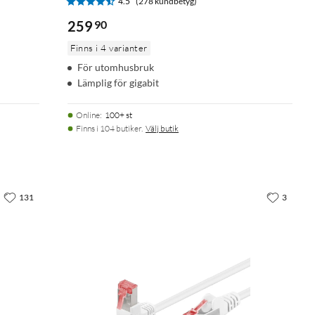
4.5
(278 kundbetyg)
259
90
Finns i 4 varianter
För utomhusbruk
Lämplig för gigabit
Online
:
100+ st
Finns i 104 butiker.
Välj butik
131
3