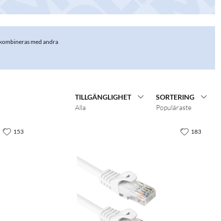
nte kombineras med andra
TILLGÄNGLIGHET
SORTERING
Alla
Populäraste
153
183