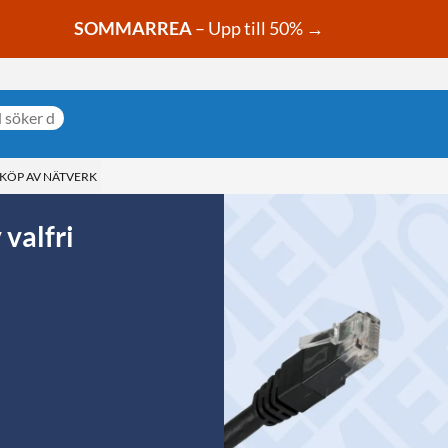
SOMMARREA
– Upp till 50% →
 KÖP AV NÄTVERK
valfri