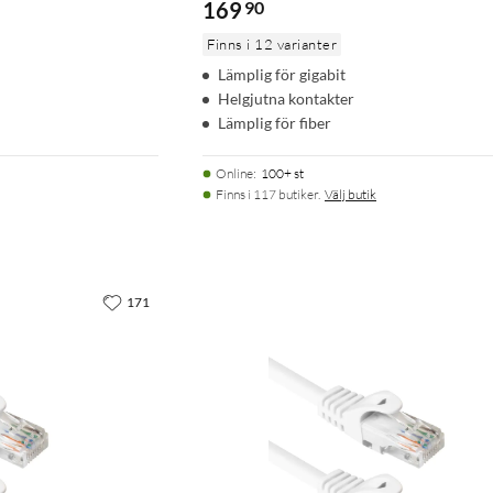
169
90
Finns i 12 varianter
Lämplig för gigabit
Helgjutna kontakter
Lämplig för fiber
Online
:
100+ st
Finns i 117 butiker.
Välj butik
171