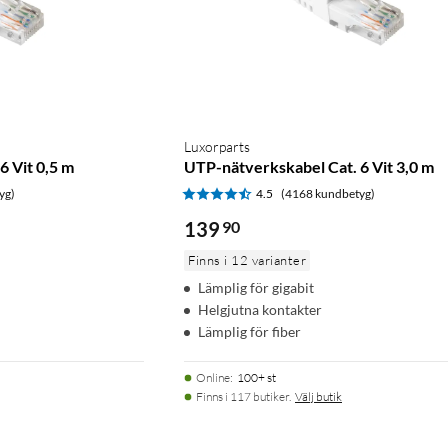
Luxorparts
6 Vit 0,5 m
UTP-nätverkskabel Cat. 6 Vit 3,0 m
yg)
4.5
(4168 kundbetyg)
139
90
Finns i 12 varianter
Lämplig för gigabit
Helgjutna kontakter
Lämplig för fiber
Online
:
100+ st
Finns i 117 butiker.
Välj butik