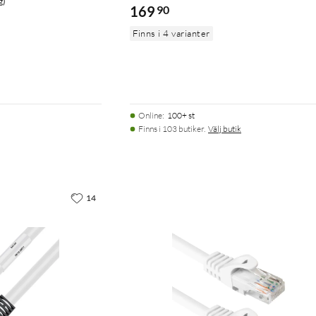
g)
169
90
Finns i 4 varianter
Online
:
100+ st
Finns i 103 butiker.
Välj butik
14