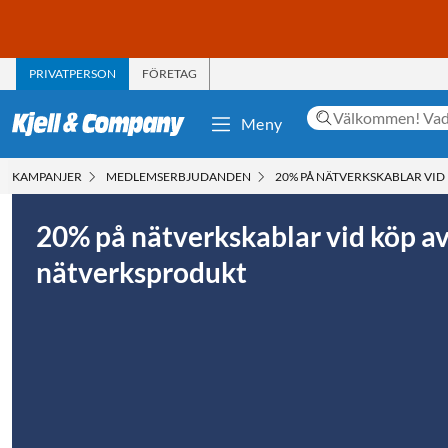
PRIVATPERSON
FÖRETAG
Meny
KAMPANJER
MEDLEMS­ERBJUDANDEN
20% PÅ NÄTVERKSKABLAR VID
20% på nätverkskablar vid köp av 
nätverksprodukt