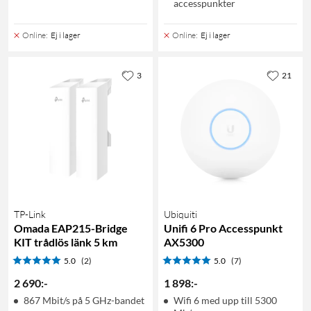
accesspunkter
Online
:
Ej i lager
Online
:
Ej i lager
3
21
TP-Link
Ubiquiti
Omada EAP215-Bridge
Unifi 6 Pro Accesspunkt
KIT trådlös länk 5 km
AX5300
5.0
(2)
5.0
(7)
2 690
:
-
1 898
:
-
867 Mbit/s på 5 GHz-bandet
Wifi 6 med upp till 5300