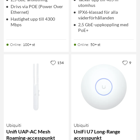
utomhus
Drivs via POE (Power Over
Ethernet)
IPX6-klassad för alla
väderförhållanden
Hastighet upp till 4300
Mbps
2,5 GbE-uppkoppling med
PoE+
Online
:
100+ st
Online
:
50+ st
154
9
Ubiquiti
Ubiquiti
Unifi UAP-AC Mesh
UniFi U7 Long-Range
Roaming-accesspunkt
accesspunkt