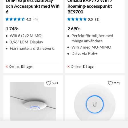
UniFi Express Gateway
Omada EAP772 Wifi 7
och Accesspunkt med Wifi
Roaming-accesspunkt
6
BE9700
4.5
(4)
5.0
(1)
1 748
:
-
2 690
:
-
Wifi 6 (2x2 MIMO)
Perfekt för miljöer med
många användare
0,96" LCM-Display
Wifi 7 med MU-MIMO
Fjärrhantera ditt nätverk
Drivs via PoE+
Online
:
Ej i lager
Online
:
Ej i lager
271
271