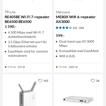
TP-Link
Mercusys
RE405BE Wi-Fi 7-repeater
ME80X Wifi 6-repeater
BE6500 BE6500
AX3000
1 590
:
-
4.0
(30)
6 500 Mbps med Wi-Fi 7
599
:
-
dubbelbandsteknik
Dual-band upp till 3000
2,5 Gbps Ethernet-port för
Mbps
trådbundna enheter
Kompatibel med EasyMesh
EasyMesh-stöd för sömlöst
meshnätverk
Wifi 6 (AX)
Online
:
20+ st
Online
:
100+ st
142
26