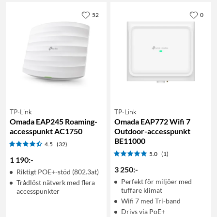
52
0
TP-Link
TP-Link
Omada EAP245 Roaming-
Omada EAP772 Wifi 7
accesspunkt AC1750
Outdoor-accesspunkt
BE11000
4.5
(32)
5.0
(1)
1 190
:
-
3 250
:
-
Riktigt POE+-stöd (802.3at)
Perfekt för miljöer med
Trådlöst nätverk med flera
tuffare klimat
accesspunkter
Wifi 7 med Tri-band
Drivs via PoE+