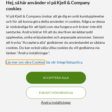
Hej, så här använder vi på Kjell & Company
cookies
Ubiquiti
Ubiquiti
Unifi UAP-AC-Lite
Unifi UAP-AC-LR Roaming-
Vi på Kjell & Company önskar att ge dig en unik kundupplevelse
Roaming-accesspunkt
accesspunkt AC1300
och för att kunna göra detta använder vi cookies. Några av dessa
AC1200
är nödvändiga för att kjell.com ska fungera och kräver inte ditt
4.5
(69)
samtycke. Andra bidrar till att du ska få en skräddarsydd
4.5
(64)
1 390
:
-
upplevelse, unika erbjudanden och anpassade annonser. Genom
1 190
:
-
Trådlöst nätverk med flera
att trycka "Acceptera alla" godkänner du användandet av sådana
accesspunkter
Trådlöst nätverk med flera
cookies. Du kan också välja vilka cookies du vill godkänna via
accesspunkter
Drivs via PoE
länken "Ändra inställningar".
Drivs via PoE
Inbyggd long-range-antenn
16 cm i diameter
Läs mer om våra Cookies
,
läs vår Integritetspolicy
.
Online
:
Ej i lager
Online
:
Ej i lager
ACCEPTERA ALLA
27
52
ENDAST NÖDVÄNDIGA
Filter
Ändra inställningar