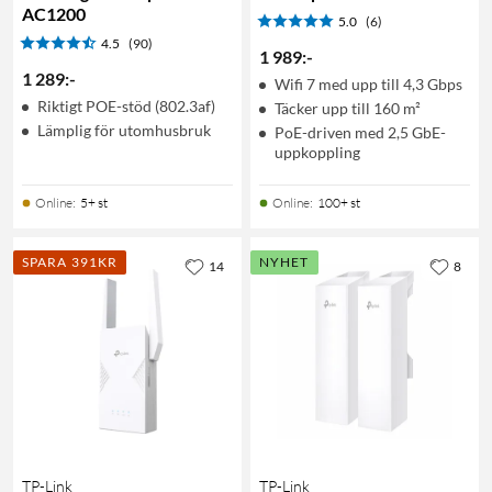
AC1200
5.0
(6)
4.5
(90)
1 989
:
-
1 289
:
-
Wifi 7 med upp till 4,3 Gbps
Riktigt POE-stöd (802.3af)
Täcker upp till 160 m²
Lämplig för utomhusbruk
PoE-driven med 2,5 GbE-
uppkoppling
Online
:
5+ st
Online
:
100+ st
SPARA 391KR
NYHET
14
8
TP-Link
TP-Link