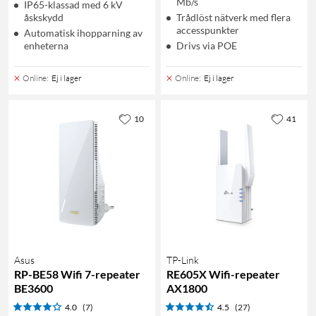
Mb/s
IP65-klassad med 6 kV
åskskydd
Trådlöst nätverk med flera
accesspunkter
Automatisk ihopparning av
enheterna
Drivs via POE
Online
:
Ej i lager
Online
:
Ej i lager
10
41
Asus
TP-Link
RP-BE58 Wifi 7-repeater
RE605X Wifi-repeater
BE3600
AX1800
4.0
(7)
4.5
(27)