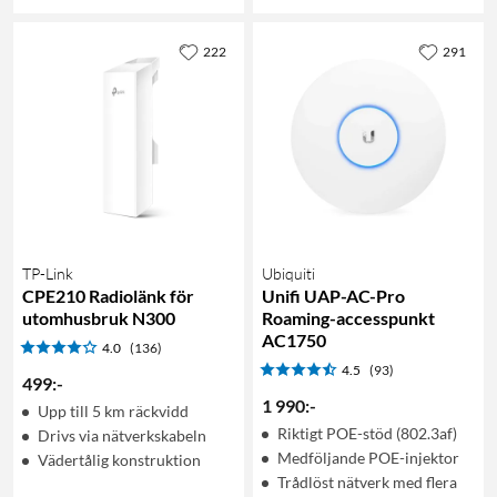
222
291
TP-Link
Ubiquiti
CPE210 Radiolänk för
Unifi UAP-AC-Pro
utomhusbruk N300
Roaming-accesspunkt
AC1750
4.0
(136)
4.5
(93)
499
:
-
1 990
:
-
Upp till 5 km räckvidd
Riktigt POE-stöd (802.3af)
Drivs via nätverkskabeln
Medföljande POE-injektor
Vädertålig konstruktion
Trådlöst nätverk med flera