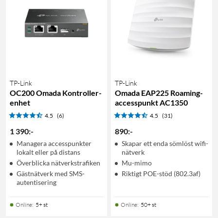
TP-Link
TP-Link
OC200 Omada Kontroller-
Omada EAP225 Roaming-
enhet
accesspunkt AC1350
4.5
(6)
4.5
(31)
1 390
:
-
890
:
-
Managera accesspunkter
Skapar ett enda sömlöst wifi-
lokalt eller på distans
nätverk
Överblicka nätverkstrafiken
Mu-mimo
Gästnätverk med SMS-
Riktigt POE-stöd (802.3af)
autentisering
Online
:
5+ st
Online
:
50+ st