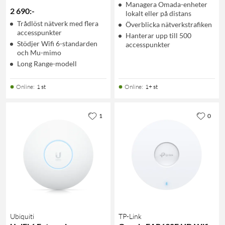
Managera Omada-enheter
2 690
:
-
lokalt eller på distans
Trådlöst nätverk med flera
Överblicka nätverkstrafiken
accesspunkter
Hanterar upp till 500
Stödjer Wifi 6-standarden
accesspunkter
och Mu-mimo
Long Range-modell
Online
:
1 st
Online
:
1+ st
1
0
Ubiquiti
TP-Link