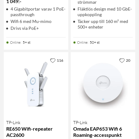
1 049
:
-
strömmar
4 Gigabitportar varav 1 PoE-
Fläktlös design med 10 GbE-
passthrough
uppkoppling
Wifi 6 med Mu-mimo
Täcker upp till 160 m² med
500+ enheter
Drivs via PoE+
Online
:
5+ st
Online
:
50+ st
116
20
TP-Link
TP-Link
RE650 Wifi-repeater
Omada EAP653 Wifi 6
AC2600
Roaming-accesspunkt