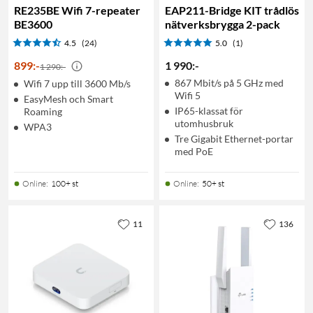
RE235BE Wifi 7-repeater
EAP211-Bridge KIT trådlös
BE3600
nätverksbrygga 2-pack
4.5
(24)
5.0
(1)
899
:
-
1 990
:
-
1 290:-
867 Mbit/s på 5 GHz med
Wifi 7 upp till 3600 Mb/s
Wifi 5
EasyMesh och Smart
IP65-klassat för
Roaming
utomhusbruk
WPA3
Tre Gigabit Ethernet-portar
med PoE
Online
:
100+ st
Online
:
50+ st
11
136