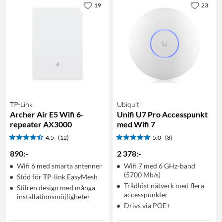
19
23
TP-Link
Ubiquiti
Archer Air E5 Wifi 6-
Unifi U7 Pro Accesspunkt
repeater AX3000
med Wifi 7
4.5
(12)
5.0
(8)
890
:
-
2 378
:
-
Wifi 6 med smarta antenner
Wifi 7 med 6 GHz-band
(5700 Mb/s)
Stöd för TP-link EasyMesh
Trådlöst nätverk med flera
Stilren design med många
accesspunkter
installationsmöjligheter
Drivs via POE+