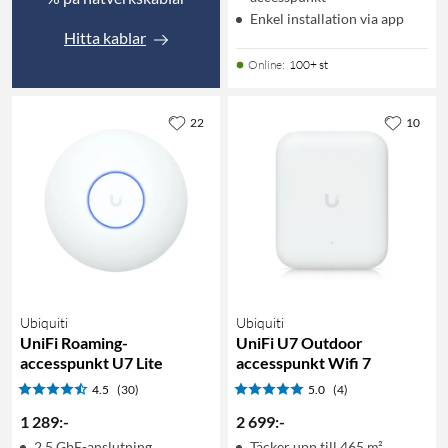
Enkel installation via app
Hitta kablar
Online
:
100+ st
22
10
Ubiquiti
Ubiquiti
UniFi Roaming-
UniFi U7 Outdoor
accesspunkt U7 Lite
accesspunkt Wifi 7
4.5
(30)
5.0
(4)
1 289
:
-
2 699
:
-
2,5 GbE-anslutning
Täcker upp till 465 m²