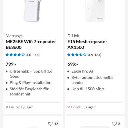
Mercusys
D-Link
ME25BE Wifi 7-repeater
E15 Mesh-repeater
BE3600
AX1500
4.0
(14)
3.5
(34)
799
:
-
699
:
-
Ultra­snabb – upp till 3,6
Eagle Pro AI
Gbps
Byter automatisk mellan
Plug & Play-installation
banden
Stöd för EasyMesh för
Upp till 1500 Mb/s
sömlöst nät
Online
:
Ej i lager
Online
:
Ej i lager
13
2