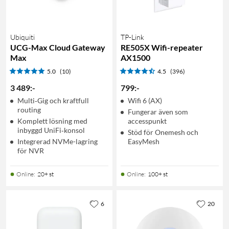
Ubiquiti
TP-Link
UCG-Max Cloud Gateway
RE505X Wifi-repeater
Max
AX1500
5.0
(10)
4.5
(396)
3 489
:
-
799
:
-
Multi‑Gig och kraftfull
Wifi 6 (AX)
routing
Fungerar även som
Komplett lösning med
accesspunkt
inbyggd UniFi‑konsol
Stöd för Onemesh och
Integrerad NVMe-lagring
EasyMesh
för NVR
Online
:
20+ st
Online
:
100+ st
6
20