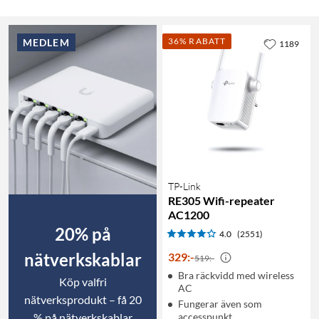
36% RABATT
MEDLEM
1189
TP-Link
RE305 Wifi-repeater
AC1200
20% på
4.0
(2551)
nätverkskablar
329
:
-
519:-
Bra räckvidd med wireless
Köp valfri
AC
nätverksprodukt – få 20
Fungerar även som
% på nätverkskablar
accesspunkt