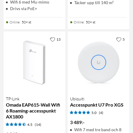
Wifi 6 med Mu-mimo
Täcker upp till 140 m²
Drivs via PoE+
Online
:
50+ st
Online
:
50+ st
13
5
TP-Link
Ubiquiti
Omada EAP615-Wall Wifi
Accesspunkt U7 Pro XGS
6 Roaming-accesspunkt
5.0
(4)
AX1800
3 489
:
-
4.5
(14)
Wifi 7 med tre band och 8