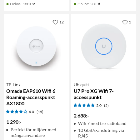
Online
:
100+ st
Online
:
20+ st
12
5
TP-Link
Ubiquiti
Omada EAP610 Wifi 6
U7 Pro XG Wifi 7-
Roaming-accesspunkt
accesspunkt
AX1800
5.0
(5)
4.0
(15)
2 688
:
-
1 290
:
-
Wifi 7 med tre radioband
Perfekt för miljöer med
10 Gbit/s-anslutning via
många användare
RJ45