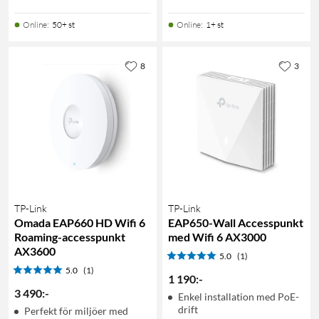
Online
:
50+ st
Online
:
1+ st
8
3
TP-Link
TP-Link
Omada EAP660 HD Wifi 6
EAP650-Wall Accesspunkt
Roaming-accesspunkt
med Wifi 6 AX3000
AX3600
5.0
(1)
5.0
(1)
1 190
:
-
3 490
:
-
Enkel installation med PoE-
drift
Perfekt för miljöer med