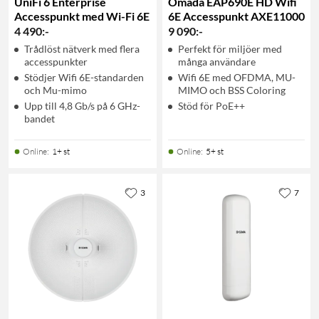
UniFi 6 Enterprise
Omada EAP690E HD Wifi
Accesspunkt med Wi-Fi 6E
6E Accesspunkt AXE11000
4 490
:
-
9 090
:
-
Trådlöst nätverk med flera
Perfekt för miljöer med
accesspunkter
många användare
Stödjer Wifi 6E-standarden
Wifi 6E med OFDMA, MU-
och Mu-mimo
MIMO och BSS Coloring
Upp till 4,8 Gb/s på 6 GHz-
Stöd för PoE++
bandet
Online
:
1+ st
Online
:
5+ st
3
7