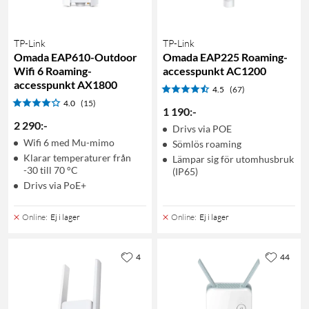
TP-Link
TP-Link
Omada EAP610-Outdoor
Omada EAP225 Roaming-
Wifi 6 Roaming-
accesspunkt AC1200
accesspunkt AX1800
4.5
(67)
4.0
(15)
1 190
:
-
2 290
:
-
Drivs via POE
Wifi 6 med Mu-mimo
Sömlös roaming
Klarar temperaturer från
Lämpar sig för utomhusbruk
-30 till 70 °C
(IP65)
Drivs via PoE+
Online
:
Ej i lager
Online
:
Ej i lager
4
44