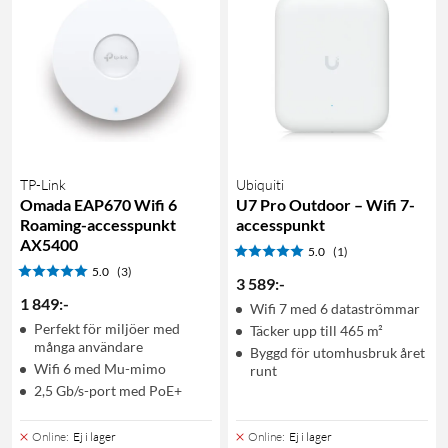
TP-Link
Ubiquiti
Omada EAP670 Wifi 6
U7 Pro Outdoor – Wifi 7-
Roaming-accesspunkt
accesspunkt
AX5400
5.0
(1)
5.0
(3)
3 589
:
-
1 849
:
-
Wifi 7 med 6 dataströmmar
Perfekt för miljöer med
Täcker upp till 465 m²
många användare
Byggd för utomhusbruk året
Wifi 6 med Mu-mimo
runt
2,5 Gb/s-port med PoE+
Online
:
Ej i lager
Online
:
Ej i lager