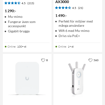
AX3000
4.5
(215)
4.5
(21)
1 290
:
-
1 490
:
-
Mu-mimo
Perfekt för miljöer med
Fungerar även som
många användare
accesspunkt
Wifi 6 med Mu-mimo
Gigabit-brygga
Drivs via PoE+
Online
:
100+ st
Online
:
1+ st
8
560