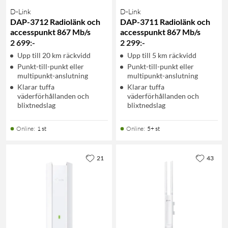
D-Link
D-Link
DAP-3712 Radiolänk och
DAP-3711 Radiolänk och
accesspunkt 867 Mb/s
accesspunkt 867 Mb/s
2 699
:
-
2 299
:
-
Upp till 20 km räckvidd
Upp till 5 km räckvidd
Punkt-till-punkt eller
Punkt-till-punkt eller
multipunkt-anslutning
multipunkt-anslutning
Klarar tuffa
Klarar tuffa
väderförhållanden och
väderförhållanden och
blixtnedslag
blixtnedslag
Online
:
1 st
Online
:
5+ st
21
43