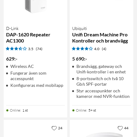
D-Link
Ubiquiti
DAP-1620 Repeater
Unifi Dream Machine Pro
AC1300
Kontroller och brandvägg
3.5
(74)
4.0
(4)
629
:
-
5 690
:
-
Wireless AC
Brandvägg, gateway och
Unifi-kontroller i en enhet
Fungerar även som
accesspunkt
8-portsswitch och två 10
Gb/s SPF-portar
Konfigureras med mobilapp
Styr accesspunkter och
kameror med NVR-funktion
Online
:
1 st
Online
:
5+ st
24
44