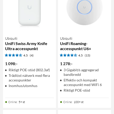
Ubiquiti
Ubiquiti
UniFi Swiss Army Knife
UniFi Roaming-
Ultra accesspunkt
accesspunkt U6+
4.5
(4)
4.5
(15)
1 098
:
-
1 278
:
-
Riktigt POE-stöd (802.3af)
3 Gigabit/s aggregerad
bandbredd
Trådlöst nätverk med flera
accesspunkter
Effektiv och kompakt
accesspunkt med WiFi 6
Inomhus/utomhus
Riktigt POE-stöd
Online
:
5+ st
Online
:
100+ st