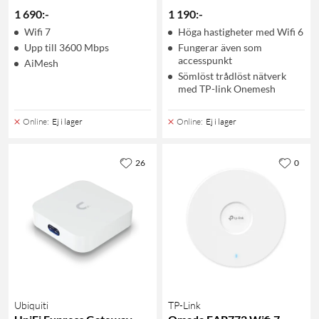
1 690
:
-
1 190
:
-
Wifi 7
Höga hastigheter med Wifi 6
Upp till 3600 Mbps
Fungerar även som
accesspunkt
AiMesh
Sömlöst trådlöst nätverk
med TP-link Onemesh
Online
:
Ej i lager
Online
:
Ej i lager
26
0
Ubiquiti
TP-Link