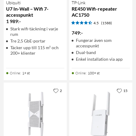
Ubiquiti
TP-Link
U7 In-Wall – Wifi 7-
RE450 Wifi-repeater
accesspunkt
AC1750
1 989
:
-
4.5
(1588)
Stark wifi-täckning i varje
749
:
-
rum
Fungerar även som
Tre 2,5 GbE-portar
accesspunkt
Täcker upp till 115 m² och
Dual-band
200+ klienter
Enkel installation via app
Online
:
1+ st
Online
:
100+ st
2
15