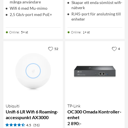
många användare
Skapar ett enda sömlöst wifi-
nätverk
Wifi 6 med Mu-mimo
RJ45-port för anslutning till
2,5 Gb/s-port med PoE+
enheter
Online
:
5+ st
Online
:
1+ st
52
4
Ubiquiti
TP-Link
Unifi 6 LR Wifi 6 Roaming-
OC300 Omada Kontroller-
accesspunkt AX3000
enhet
2 890
:
-
4.5
(51)