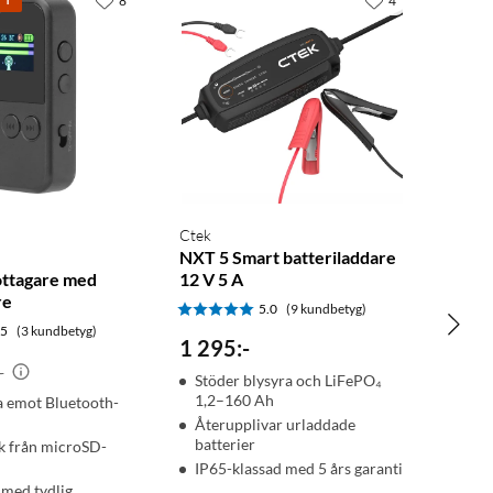
8
4
Ctek
NXT 5 Smart batteriladdare
ttagare med
12 V 5 A
re
5.0
(9 kundbetyg)
.5
(3 kundbetyg)
1 295
:
-
-
Stöder blysyra och LiFePO₄
1,2–160 Ah
a emot Bluetooth-
Återupplivar urladdade
batterier
k från microSD-
IP65-klassad med 5 års garanti
med tydlig