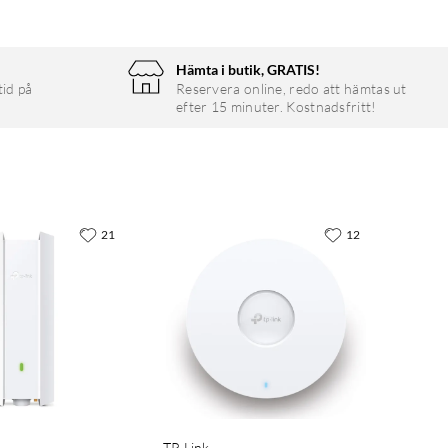
Hämta i butik, GRATIS!
tid på
Reservera online, redo att hämtas ut
efter 15 minuter. Kostnadsfritt!
21
12
TP-Link