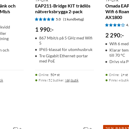
änk och
EAP211-Bridge KIT trådlös
Omada EAP
 Mb/s
nätverksbrygga 2-pack
Wifi 6 Roa
AX1800
5.0
(1 kundbetyg)
4
ckvidd
1 990
:
-
ller
2 290
:
-
867 Mbit/s på 5 GHz med Wifi
tning
5
Wifi 6 me
IP65-klassat för utomhusbruk
n och
Klarar tem
till 70 °C
Tre Gigabit Ethernet-portar
med PoE
Drivs via 
Online
:
50+ st
Online
:
1+ st
tik
Finns i 52 butiker.
Välj butik
Finns i 4 butik
25% RABA