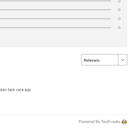
0
0
, och det inbyggda åskskyddet på 6 kV ger ett grundläggande
0
 70 °C, vilket gör länken lämplig för nordiskt klimat. Medföljande
0
rm för fjärrstyrning och övervakning via molnet. Stöd för SNMP,
rhet och trafikhantering. Enheten kan också hanteras lokalt via
Relevans
änken tack vare app
Powered By TestFreaks