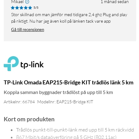
Mikael
1 månad sedan
5/5
Stor skillnad om man jämför med tidigare 2,4 ghz Plug and play
på riktigt. Nu har jag även koll på länken tack vare app
Gå till recensionen
TP-Link Omada EAP215-Bridge KIT trådlös länk 5 km
Koppla samman byggnader trådlöst på upp till 5 km
Artikelnr: 66784
Modellnr: EAP215-Bridge KIT
Kort om produkten
Trådlös punkt-till-punkt-länk med upp till 5 km räckvidd
867 Mbit/s dataöverföring på 5 GHz (802.11ac)