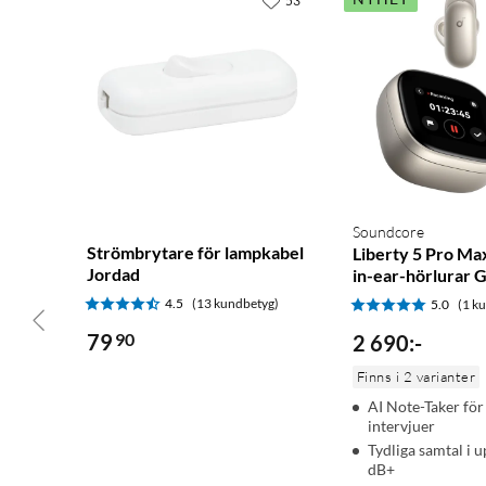
53
Soundcore
Strömbrytare för lampkabel
Liberty 5 Pro Ma
Jordad
in-ear-hörlurar 
4.5
(13 kundbetyg)
5.0
(1 k
79
90
2 690
:
-
Finns i 2 varianter
AI Note-Taker fö
intervjuer
Tydliga samtal i u
dB+