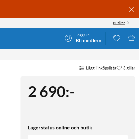
Butiker
Logga in
Bli medlem
Lägg i inköpslista
3 gillar
2 690
:
-
Lagerstatus online och butik