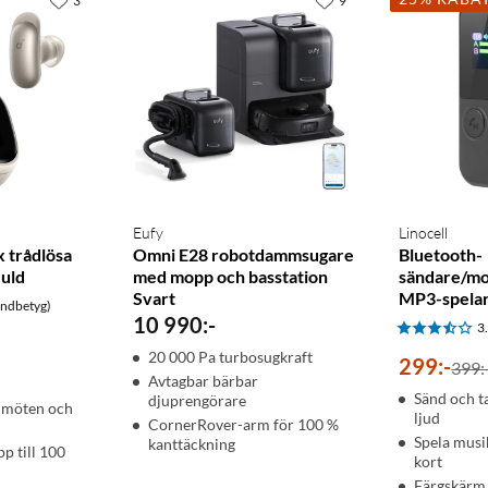
3
9
Eufy
Linocell
x trådlösa
Omni E28 robotdammsugare
Bluetooth-
Guld
med mopp och basstation
sändare/mo
Svart
MP3-spela
undbetyg)
10 990
:
-
3
20 000 Pa turbosugkraft
299
:
-
399:
Avtagbar bärbar
Sänd och t
djuprengörare
r möten och
ljud
CornerRover-arm för 100 %
Spela musi
kanttäckning
pp till 100
kort
Färgskärm 