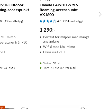
610-Outdoor
Omada EAP610 Wifi 6
ming-accesspunkt
Roaming-accesspunkt
AX1800
.0
(15 kundbetyg)
4.0
(15 kundbetyg)
1 290
:
-
d Mu-mimo
Perfekt för miljöer med många
användare
peraturer från -30
Wifi 6 med Mu-mimo
PoE+
Drivs via PoE+
Online
:
50+ st
er.
Välj butik
Finns i 67 butiker.
Välj butik
TT