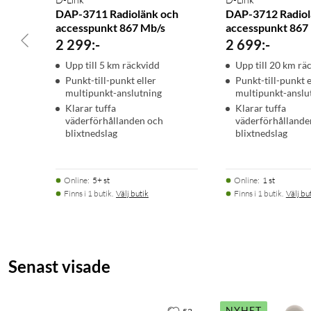
DAP-3711 Radiolänk och
DAP-3712 Radiol
accesspunkt 867 Mb/s
accesspunkt 867
2 299
:
-
2 699
:
-
Upp till 5 km räckvidd
Upp till 20 km rä
Punkt-till-punkt eller
Punkt-till-punkt e
multipunkt-anslutning
multipunkt-anslu
Klarar tuffa
Klarar tuffa
väderförhållanden och
väderförhållande
blixtnedslag
blixtnedslag
Online
:
5+ st
Online
:
1 st
Finns i 1 butik.
Välj butik
Finns i 1 butik.
Välj bu
Senast visade
NYHET