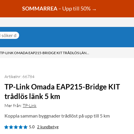
SOMMARREA
– Upp till 50% →
TP-LINK OMADA EAP215-BRIDGE KIT TRÅDLÖS LÄNK 5 KM
Artikelnr: 66784
TP-Link Omada EAP215-Bridge KIT
trådlös länk 5 km
Mer från:
TP-Link
Koppla samman byggnader trådlöst på upp till 5 km
5.0
2 kundbetyg