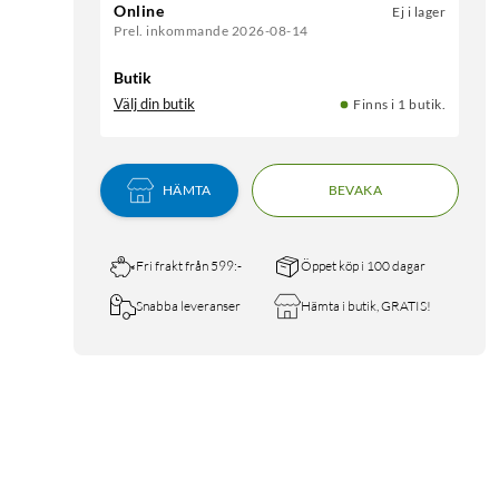
Online
Ej i lager
Prel. inkommande 2026-08-14
Butik
Välj din butik
Finns i 1 butik.
HÄMTA
BEVAKA
Fri frakt från 599:-
Öppet köp i 100 dagar
Snabba leveranser
Hämta i butik, GRATIS!