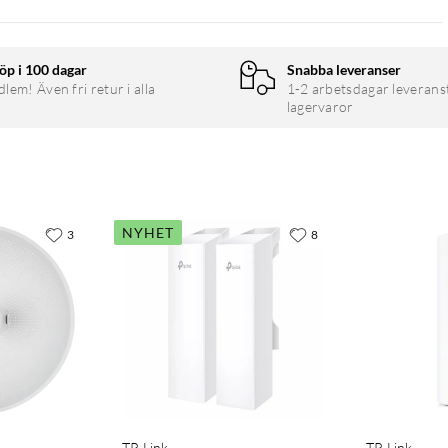
öp i 100 dagar
Snabba leveranser
em! Även fri retur i alla
1-2 arbetsdagar leverans
lagervaror
NYHET
3
8
TP-Link
TP-Link