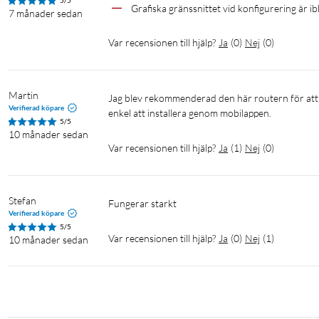
5/5
Grafiska gränssnittet vid konfigurering är ib
7 månader sedan
Var recensionen till hjälp?
Ja
(
0
)
Nej
(
0
)
Martin
Jag blev rekommenderad den här routern för att passa min kommande fiberhastighet på 1000/1000. Den var oerhört 
Verifierad köpare
enkel att installera genom mobilappen. 
5/5
10 månader sedan
Var recensionen till hjälp?
Ja
(
1
)
Nej
(
0
)
Stefan
Fungerar starkt 
Verifierad köpare
5/5
Var recensionen till hjälp?
Ja
(
0
)
Nej
(
1
)
10 månader sedan