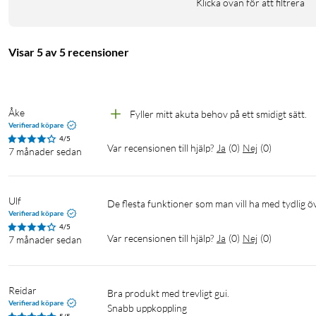
Klicka ovan för att filtrera
Visar 5 av 5 recensioner
Åke
Fyller mitt akuta behov på ett smidigt sätt. 
Verifierad köpare
4/5
Var recensionen till hjälp?
Ja
(
0
)
Nej
(
0
)
7 månader sedan
Ulf
De flesta funktioner som man vill ha med tydlig ö
Verifierad köpare
4/5
Var recensionen till hjälp?
Ja
(
0
)
Nej
(
0
)
7 månader sedan
Reidar
Bra produkt med trevligt gui. 

Verifierad köpare
Snabb uppkoppling