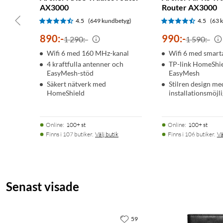
AX3000
Router AX3000
4.5
(649 kundbetyg)
4.5
(63 
890
:
-
990
:
-
1 290:-
1 590:-
Wifi 6 med 160 MHz-kanal
Wifi 6 med smart
4 kraftfulla antenner och
TP-link HomeShie
EasyMesh-stöd
EasyMesh
Säkert nätverk med
Stilren design m
HomeShield
installationsmöjl
Online
:
100+ st
Online
:
100+ st
Finns i 107 butiker.
Välj butik
Finns i 106 butiker.
Vä
Senast visade
59