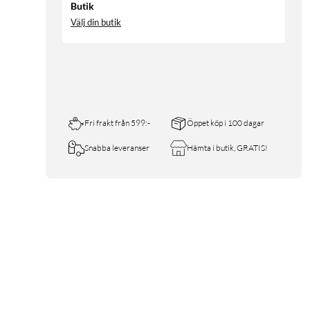
Butik
Välj din butik
Fri frakt från 599:-
Öppet köp i 100 dagar
Snabba leveranser
Hämta i butik, GRATIS!