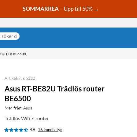
SOMMARREA
– Upp till 50% →
ROUTER BE6500
Artikelnr: 66330
Asus RT-BE82U Trådlös router
BE6500
Mer från:
Asus
Trådlös Wifi 7-router
4.5
16 kundbetyg