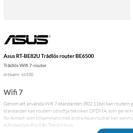
Asus RT-BE82U Trådlös router BE6500
Trådlös Wifi 7-router
Artikelnr: 66330
Wifi 7
Genom att använda Wifi 7-standarden (802.11be) kan routern g
standarden kan routern utnyttja tekniken OFDMA, som ger enhe
för Aimesh som tillsammans med andra Asus-routrar kan sammank
AiProtection Pro från Trend Micro.