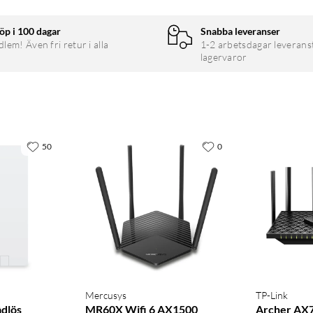
öp i 100 dagar
Snabba leveranser
em! Även fri retur i alla
1-2 arbetsdagar leverans
lagervaror
50
0
Mercusys
TP-Link
ådlös
MR60X Wifi 6 AX1500
Archer AX