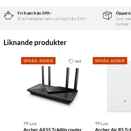
Fri frakt från 599:-
Öppet k
Fria fraktalternativ vid köp från 599:-
Som medl
butiker
Liknande produkter
SPARA 400KR
SPARA 600KR
163
TP-Link
TP-Link
Archer AX55 Trådlös router
Archer Air R5 Tr