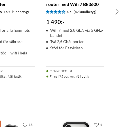
ter
router med Wifi 7 BE3600
.5
(580 kundbetyg)
4.5
(47 kundbetyg)
1 490
:
-
för alla hemmets
Wifi 7 med 2,8 Gb/s via 5 GHz-
bandet
 för säkrare
Två 2,5 Gb/s-portar
Stöd för EasyMesh
öd – wifi i hela
st
Online
:
100+ st
tiker.
Välj butik
Finns i 75 butiker.
Välj butik
13
1