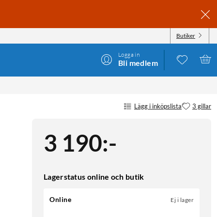
Butiker
Logga in
Bli medlem
Lägg i inköpslista
3 gillar
3 190
:
-
Lagerstatus online och butik
Online
Ej i lager