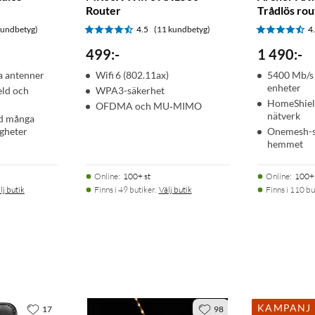
Router
Trådlös rou
kundbetyg)
4.5
(11 kundbetyg)
4
499
:
-
1 490
:
-
a antenner
Wifi 6 (802.11ax)
5400 Mb/s 
enheter
ld och
WPA3-säkerhet
HomeShield
OFDMA och MU‑MIMO
nätverk
ed många
igheter
Onemesh-st
hemmet
Online
:
100+ st
Online
:
100+ 
lj butik
Finns i 49 butiker.
Välj butik
Finns i 110 bu
KAMPANJ
17
98