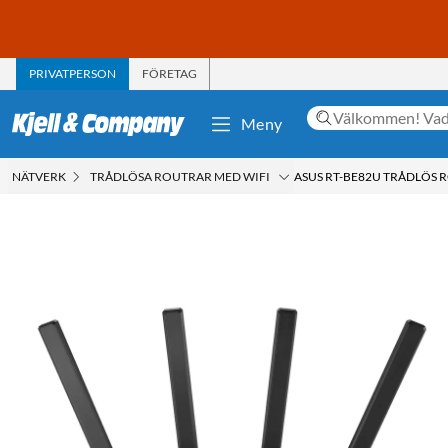
PRIVATPERSON
FÖRETAG
Meny
NÄTVERK
TRÅDLÖSA ROUTRAR MED WIFI
ASUS RT-BE82U TRÅDLÖS 