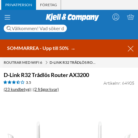
PRIVATPERSON
FÖRETAG
SOMMARREA - Upp till 50%
→
ROUTRAR MED WIFI 6
D-LINK R32 TRÅDLÖS ROUTER AX3200
D-Link R32 Trådlös Router AX3200
3.5
Artikelnr: 64905
(23 kundbetyg)
(2 frågor/svar)
|