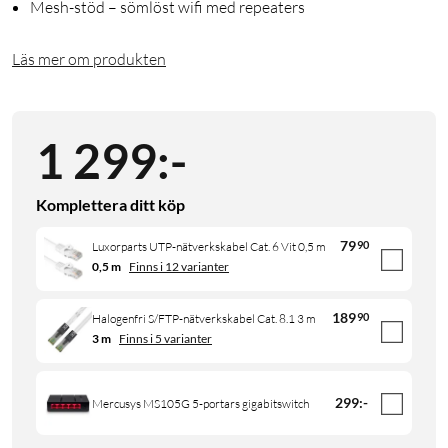
Mesh-stöd – sömlöst wifi med repeaters
Läs mer om produkten
1 299
:
-
Komplettera ditt köp
79
90
Luxorparts UTP-nätverkskabel Cat. 6 Vit 0,5 m
0,5 m
Finns i 12 varianter
189
90
Halogenfri S/FTP-nätverkskabel Cat. 8.1 3 m
3 m
Finns i 5 varianter
299
:
-
Mercusys MS105G 5-portars gigabitswitch