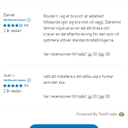
Daniel
Routern i sig är bra och är estetiskt 
Verifierad köpare
tilltalande (gör sig bra mot vit vägg). Däremot 
4/5
lämnar mjukvaran en del att önska och 
2 år sedan
kräver en del efterforskning för den som vill 
optimera utöver standardinställningarna.
Var recensionen till hjälp?
Ja
(
0
)
Nej
(
0
)
Juan J
Lätt att installera o att sätta upp o funkar 
Verifierad köpare
5/5
2 år sedan
Var recensionen till hjälp?
Ja
(
0
)
Nej
(
0
)
Powered By TestFreaks