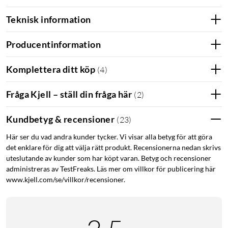
PC för alla: "Ska du bara ha stabil wifi hemma i lägenheten och inte
Teknisk information
vill betala för mycket är D-Links nya router ett utmärkt val.”
Producentinformation
Komplettera ditt köp
(
4
)
Fråga Kjell – ställ din fråga här
(
2
)
Kundbetyg & recensioner
(
23
)
Här ser du vad andra kunder tycker. Vi visar alla betyg för att göra
det enklare för dig att välja rätt produkt. Recensionerna nedan skrivs
uteslutande av kunder som har köpt varan. Betyg och recensioner
administreras av TestFreaks. Läs mer om villkor för publicering här
www.kjell.com/se/villkor/recensioner.
Funktioner