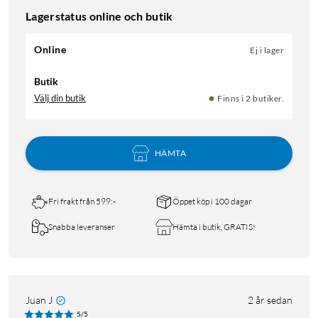
Lagerstatus online och butik
Online
Ej i lager
Butik
Välj din butik
Finns i 2 butiker.
HÄMTA
Fri frakt från 599:-
Öppet köp i 100 dagar
Snabba leveranser
Hämta i butik, GRATIS!
Juan J
2 år sedan
5/5