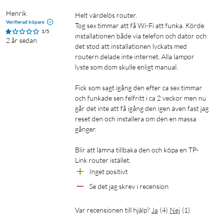
Mesh Optimizer Gör samma sak men för alla anslutna
Henrik
Helt värdelös router. 

mesh-kompatibla repeaters, accesspunkter och routrar.
Verifierad köpare
Tog sex timmar att få Wi-Fi att funka. Körde 
1/5
Traffic Optimizer och AI -assistant hjälper alla till att
installationen både via telefon och dator och 
2 år sedan
göra ditt wifi så stabilt och säkert som möjligt.
det stod att installationen lyckats med 
routern delade inte internet. Alla lampor 
lyste som dom skulle enligt manual. 

Eagle Pro AI
Fick som sagt igång den efter ca sex timmar 
och funkade sen felfritt i ca 2 veckor men nu 
går det inte att få igång den igen även fast jag 
reset den och installera om den en massa 
gånger. 

Blir att lämna tillbaka den och köpa en TP-
Link router istället. 
Inget positivt
Se det jag skrev i recension
Var recensionen till hjälp?
Ja
(
4
)
Nej
(
1
)