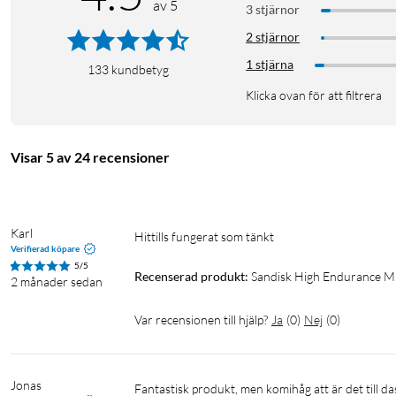
av 5
3 stjärnor
2 stjärnor
1 stjärna
133
kundbetyg
Klicka ovan för att filtrera
Visar 5 av 24 recensioner
Karl
Hittills fungerat som tänkt
Verifierad köpare
5/5
Recenserad produkt:
Sandisk High Endurance M
2 månader sedan
Var recensionen till hjälp?
Ja
(
0
)
Nej
(
0
)
Jonas
Fantastisk produkt, men komihåg att är det till 