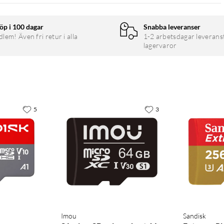
öp i 100 dagar
Snabba leveranser
em! Även fri retur i alla
1-2 arbetsdagar leverans
lagervaror
5
3
Imou
Sandisk