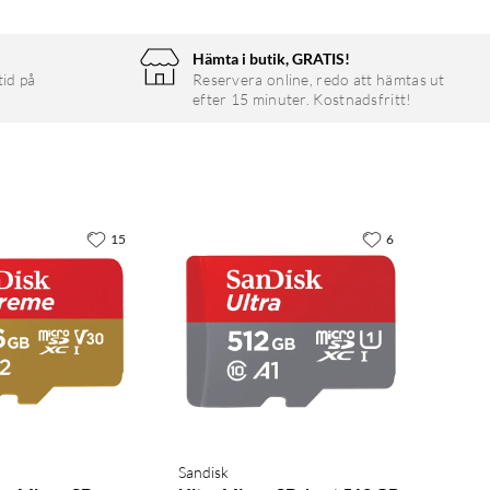
Hämta i butik, GRATIS!
tid på
Reservera online, redo att hämtas ut
efter 15 minuter. Kostnadsfritt!
15
6
Sandisk