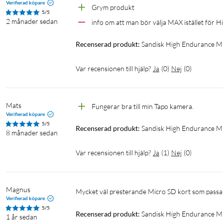
Verifierad köpare
Grym produkt
5/5
2 månader sedan
info om att man bör välja MAX istället för H
Recenserad produkt:
Sandisk High Endurance M
Var recensionen till hjälp?
Ja
(
0
)
Nej
(
0
)
Mats
Fungerar bra till min Tapo kamera.
Verifierad köpare
5/5
Recenserad produkt:
Sandisk High Endurance M
8 månader sedan
Var recensionen till hjälp?
Ja
(
1
)
Nej
(
0
)
Magnus
Mycket väl presterande Micro SD kort som passar
Verifierad köpare
5/5
Recenserad produkt:
Sandisk High Endurance M
1 år sedan