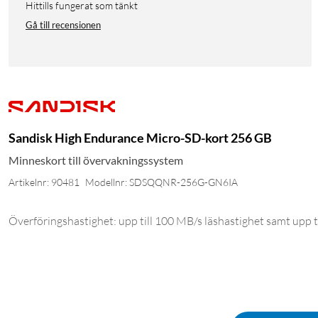
Hittills fungerat som tänkt
Gå till recensionen
Sandisk High Endurance Micro-SD-kort 256 GB
Minneskort till övervakningssystem
Artikelnr: 90481
Modellnr: SDSQQNR-256G-GN6IA
Överföringshastighet: upp till 100 MB/s läshastighet samt upp t