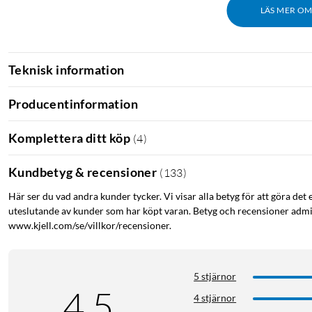
LÄS MER O
Teknisk information
Producentinformation
Komplettera ditt köp
(
4
)
Kundbetyg & recensioner
(
133
)
Här ser du vad andra kunder tycker. Vi visar alla betyg för att göra det 
uteslutande av kunder som har köpt varan. Betyg och recensioner admin
www.kjell.com/se/villkor/recensioner.
5 stjärnor
4.5
4 stjärnor