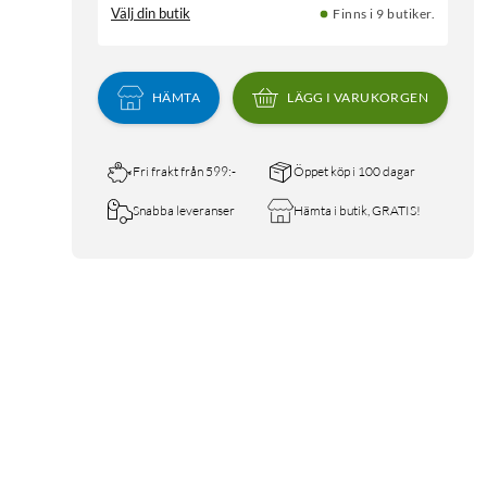
Välj din butik
Finns i 9 butiker.
HÄMTA
LÄGG I VARUKORGEN
Fri frakt från 599:-
Öppet köp i 100 dagar
Snabba leveranser
Hämta i butik, GRATIS!