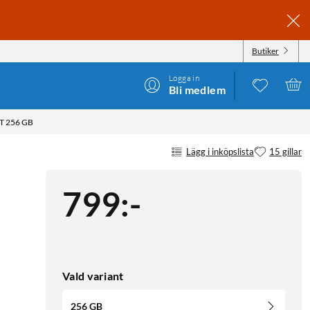
Butiker
Logga in
Bli medlem
 256 GB
Lägg i inköpslista
15 gillar
799
:
-
Vald variant
256 GB