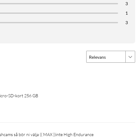
3
1
3
Relevans
icro-SD-kort 256 GB
dashcams så bör ni välja (( MAX ))inte High Endurance