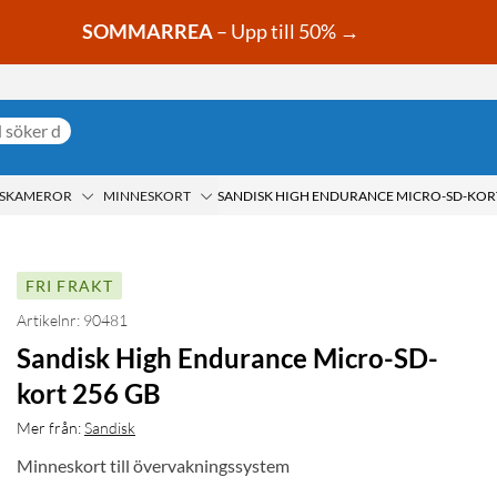
SOMMARREA
– Upp till 50% →
GSKAMEROR
MINNESKORT
SANDISK HIGH ENDURANCE MICRO-SD-KORT
FRI FRAKT
Artikelnr: 90481
Sandisk High Endurance Micro-SD-
kort 256 GB
Mer från:
Sandisk
Minneskort till övervakningssystem