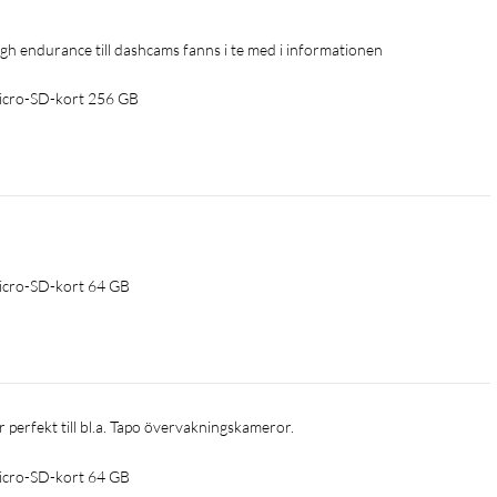
igh endurance till dashcams fanns i te med i informationen
icro-SD-kort 256 GB
icro-SD-kort 64 GB
 perfekt till bl.a. Tapo övervakningskameror. 
icro-SD-kort 64 GB