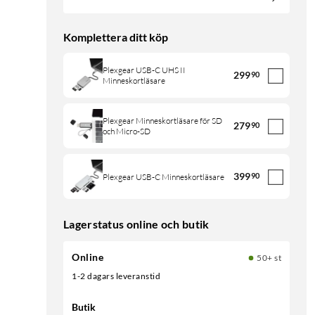
Komplettera ditt köp
Plexgear USB-C UHS II
299
90
Minneskortläsare
Plexgear Minneskortläsare för SD
279
90
och Micro-SD
399
90
Plexgear USB-C Minneskortläsare
Lagerstatus online och butik
Online
50+ st
1-2 dagars leveranstid
Butik