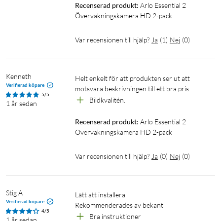
Recenserad produkt:
Arlo Essential 2 
Batteripåminnelse - Få en avisering direkt till din
Övervakningskamera HD 2-pack
smartphone när ditt batteri börjar ta slut och behöver
laddas. Därmed är ditt hem alltid skyddat.
Var recensionen till hjälp?
Ja
(
1
)
Nej
(
0
)
Dataskydd - Ditt skydd är viktigt för oss och omfattar
personuppgiftshantering. Precis som en bank rättar vi
oss efter de högsta kraven för integritet i linje med
Kenneth
Helt enkelt för att produkten ser ut att 
europeiska bestämmelser så att dina uppgifter är säkra
Verifierad köpare
motsvara beskrivningen till ett bra pris. 
och i din kontroll.
5/5
Bildkvalitén. 
Kontrollera delad åtkomst - Ta fullständig kontroll över
1 år sedan
vem som kan få åtkomst till dina enheter med bara ett
Recenserad produkt:
Arlo Essential 2 
klick. Bevilja vänner eller familj olika grader av åtkomst
Övervakningskamera HD 2-pack
med detsamma eller ta när som helst bort personer.
Integritetscenter - Hantera din data och dina videor
Var recensionen till hjälp?
Ja
(
0
)
Nej
(
0
)
med ett klick. Radera filer permanent och återställ på en
gång dina enheter - allt via integritetscentret i Arlo-
appen.
Stig A
Lätt att installera

Verifierad köpare
Rekommenderades av bekant 
4/5
Bra instruktioner 
Provperiod av Secure-prenumeration
1 år sedan