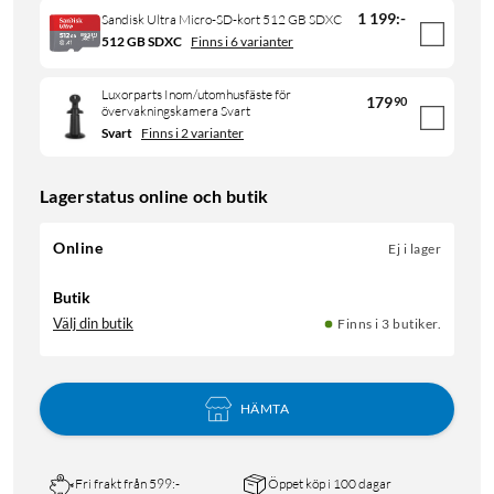
1 199
:
-
Sandisk Ultra Micro-SD-kort 512 GB SDXC
512 GB SDXC
Finns i 6 varianter
Luxorparts Inom/utomhusfäste för
179
90
övervakningskamera Svart
Svart
Finns i 2 varianter
Lagerstatus online och butik
Online
Ej i lager
Butik
Välj din butik
Finns i 3 butiker.
HÄMTA
Fri frakt från 599:-
Öppet köp i 100 dagar