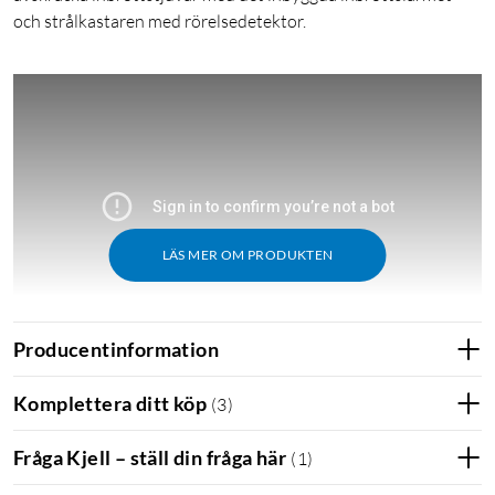
och strålkastaren med rörelsedetektor.
LÄS MER OM PRODUKTEN
Producentinformation
Komplettera ditt köp
(
3
)
Funktioner
Enkel installation - Packa upp och kör med ny
Fråga Kjell – ställ din fråga här
(
1
)
Bluetooth-installation – installera på några få minuter