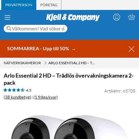
PRIVATPERSON
FÖRETAG
SOMMARREA - Upp till 50%
→
NÄTVERKSKAMEROR
ARLO ESSENTIAL 2 HD – TRÅDLÖS ÖVERVAKNINGSKAMERA 2-PACK
Arlo Essential 2 HD – Trådlös övervakningskamera 2-
pack
4.5
Artikelnr: 65705
(38 kundbetyg)
(1 fråga/svar)
|