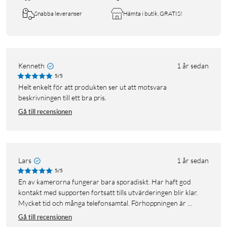
Snabba leveranser
Hämta i butik, GRATIS!
Kenneth
1 år sedan
5/5
Helt enkelt för att produkten ser ut att motsvara
beskrivningen till ett bra pris.
Gå till recensionen
Lars
1 år sedan
5/5
En av kamerorna fungerar bara sporadiskt. Har haft god
kontakt med supporten fortsatt tills utvärderingen blir klar.
Mycket tid och många telefonsamtal. Förhoppningen är ...
Gå till recensionen