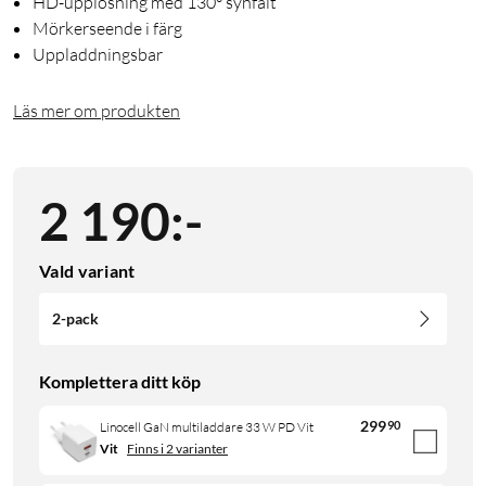
HD-upplösning med 130° synfält
Mörkerseende i färg
Uppladdningsbar
Läs mer om produkten
2 190
:
-
Vald variant
2-pack
Komplettera ditt köp
299
90
Linocell GaN multiladdare 33 W PD Vit
Vit
Finns i 2 varianter