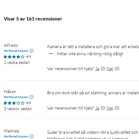
Med inbyggd högtalare och mikrofon för smidig tvåvägskommunik
polis har larmats.
Visar 5 av 161 recensioner
Lättanvänd mobilapp
Med appen
TP-Link Tapo
(iOS/Android) får du en live-view från 
Alfredo
eller surfplatta. Här kan du även manuellt spara bilder och videos
Kamera är lätt a installera och göra klar att arbeta
Verifierad köpare
hittar inte ännu nånting riktig dåligt
molntjänst (extra kostnad tillkommer). I appen hanteras även al
4/5
1 vecka sedan
Var recensionen till hjälp?
Ja
(
0
)
Nej
(
0
)
Appen kan hantera upp till 32 kameror per konto, som kan placeras
säkert. Om flera i familjen vill få tillgång till kameror och notise
Håkan
Bra om dom står på sin ställning, annars är inställ
Verifierad köpare
3/5
Var recensionen till hjälp?
Ja
(
0
)
Nej
(
0
)
3 veckor sedan
Montering
Kameran kan monteras i taket med det medföljande takfästet, sa
Melinda
Super bra kvalitet på videon +bra ljudkvalitet och appens funktioner var också bra! Jag gillar även att man kan prata via 
är placerad, för att bilden ska anpassa sig till rätt läge. Den 
Verifierad köpare
telefonen och ljudet kommer ut ur kameran.
