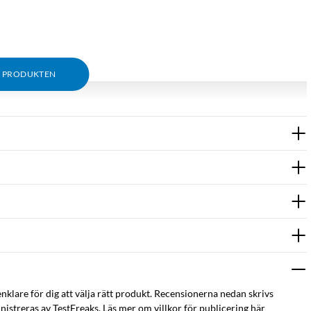
M PRODUKTEN
enklare för dig att välja rätt produkt. Recensionerna nedan skrivs
istreras av TestFreaks. Läs mer om villkor för publicering här