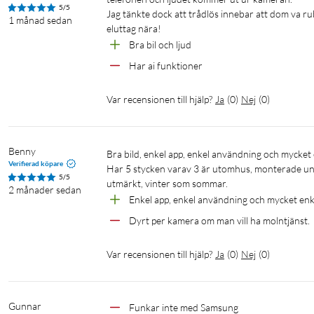
5/5
följande förlängningskablar i 3
(
51342
)
och 10 meter
(
51343
)
(O
Jag tänkte dock att trådlös innebar att dom va ru
1 månad sedan
eluttag nära!
Bra bil och ljud
Har ai funktioner
Var recensionen till hjälp?
Ja
(
0
)
Nej
(
0
)
Specifikationer
Lagringsmedia: Micro-SD (max 512 GB)
Mörkerseende: 10 meter
Benny
Bra bild, enkel app, enkel användning och mycket enkel installation. 

Verifierad köpare
Upplösning 1920x1080/15 FPS
Har 5 stycken varav 3 är utomhus, monterade unde
5/5
Kryptering: WPA/WPA2
utmärkt, vinter som sommar.
2 månader sedan
Enkel app, enkel användning och mycket enkel
Filkryptering: AES-128
Mått: Ø86x117 mm
Dyrt per kamera om man vill ha molntjänst.
Mått, DC-kontakt: 2,1 mm
Levereras med 2x strömadapter samt monteringshårdvara för tak
Var recensionen till hjälp?
Ja
(
0
)
Nej
(
0
)
Gunnar
Funkar inte med Samsung 