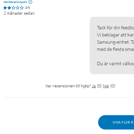
Verifierad köpare
2/5
2 månader sedan
Tack för din feedbac
Vi beklagar att k
Samsung‑enhet. Ta
med de flesta smar
Du är varmt välko
Var recensionen till hjälp?
Ja
(
0
)
Nej
(
0
)
VISA FLER 