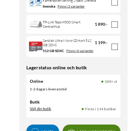
Kameraövervakning 2-pack Svenska
Svenska
Finns i 2 varianter
TP-Link Tapo H500 Smart
1 890
:
-
CentralHub
Sandisk Ultra Micro-SD-kort 512
1 199
:
-
GB SDXC
512 GB SDXC
Finns i 6 varianter
Lagerstatus online och butik
Online
100+ st
1-2 dagars leveranstid
Butik
Välj din butik
Finns i 114 butiker.