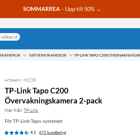
SOMMARREA
– Upp till 50% →
GSKAMEROR
NÄTVERKSKAMEROR
TP-LINK TAPO C200 ÖVERVAKNINGS
Artikelnr: 65235
TP-Link Tapo C200
Övervakningskamera 2-pack
Mer från:
TP-Link
För TP-Link Tapo-systemet
4.5
472 kundbetyg