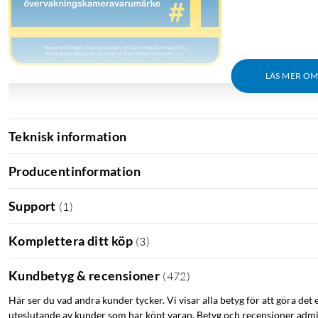
LÄS MER O
Teknisk information
Producentinformation
Support
(
1
)
Komplettera ditt köp
(
3
)
Kundbetyg & recensioner
(
472
)
Här ser du vad andra kunder tycker. Vi visar alla betyg för att göra det 
uteslutande av kunder som har köpt varan. Betyg och recensioner admin