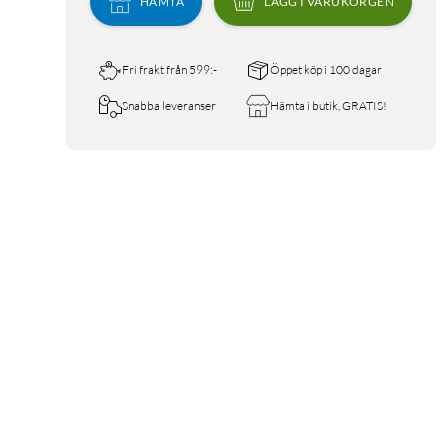
HÄMTA
LÄGG I VARUKORGEN
Fri frakt från 599:-
Öppet köp i 100 dagar
Snabba leveranser
Hämta i butik, GRATIS!