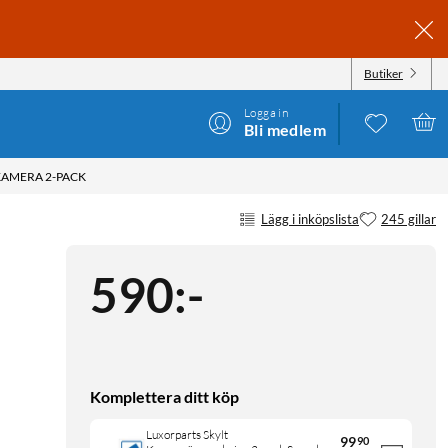
Butiker
Logga in
Bli medlem
KAMERA 2-PACK
Lägg i inköpslista
245 gillar
590
:
-
Komplettera ditt köp
Luxorparts Skylt
99
90