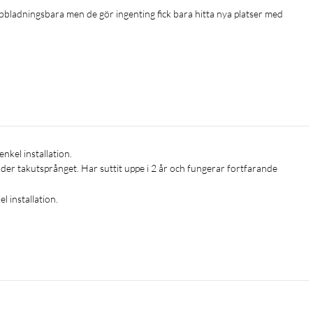
BS: säljes separat).
bbladningsbara men de gör ingenting fick bara hitta nya platser med 
r takutsprånget. Har suttit uppe i 2 år och fungerar fortfarande 
 installation.
 (bilden kan inverteras i Tapo-appen)