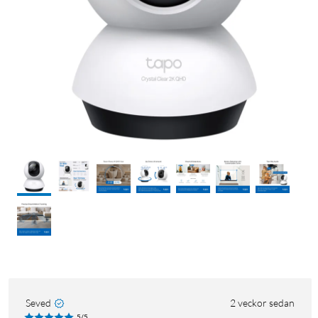
Seved
2 veckor sedan
5/5