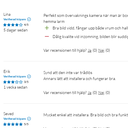
Lättanvänd mobilapp
Lina
Perfekt som övervaknings kamera när man är bortrest på semestern. Istället för att behöva betala dyra pengar för ett 
Med appen TP-Link Tapo (iOS/Android) får du en live-view från 
Verifierad köpare
hemma larm
eller surfplatta. Här kan du även manuellt spara bilder och videos
4/5
Bra bild vidd, fångar upp både vrum och hall
5 dagar sedan
molntjänst (extra kostnad tillkommer). I appen hanteras även al
Dålig kvalite vid inzomning, bilden blir suddi
Specifikationer
Var recensionen till hjälp?
Ja
(
0
)
Nej
(
0
)
Drift
Användning: Inomhus
Strömförsörjning: AC 100–240 V, 50/60 Hz (adapter ingår)
Erik
Synd att den inte var trådlös 

Ström ut, adapter: DC 9 V/0,6 A
Verifierad köpare
Annars lätt att installera och fungerar bra. 
Kabellängd: 3 m
3/5
1 vecka sedan
Driftstemperatur: 0 °C till 40 °C
Var recensionen till hjälp?
Ja
(
0
)
Nej
(
0
)
Nätverk
Wifi: 2,4 GHz IEEE 802.11b/g/n/ax
Seved
Mycket enkel att installera. Bra bild och bra fu
TP-link Tapo-app: iOS, Android
Verifierad köpare
5/5