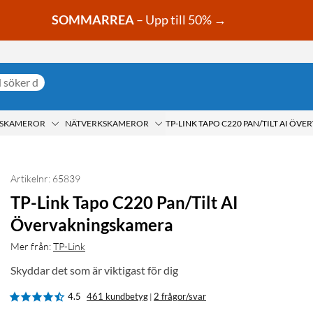
SOMMARREA
– Upp till 50% →
GSKAMEROR
NÄTVERKSKAMEROR
Artikelnr: 65839
TP-Link Tapo C220 Pan/Tilt AI
Övervakningskamera
Mer från:
TP-Link
Skyddar det som är viktigast för dig
4.5
461 kundbetyg
2 frågor/svar
|