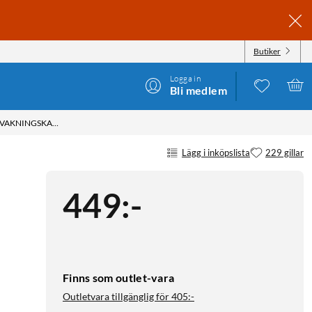
Butiker
Logga in
Bli medlem
TP-LINK TAPO C220 PAN/TILT AI ÖVERVAKNINGSKAMERA
Lägg i inköpslista
229 gillar
449
:
-
Finns som outlet-vara
Outletvara tillgänglig för
405:-