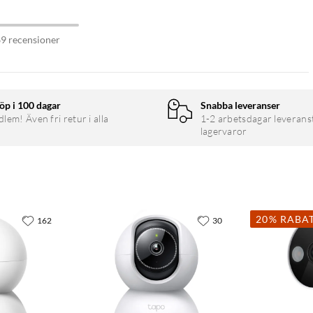
69 recensioner
öp i 100 dagar
Snabba leveranser
em! Även fri retur i alla
1-2 arbetsdagar leverans
lagervaror
20% RABA
162
30