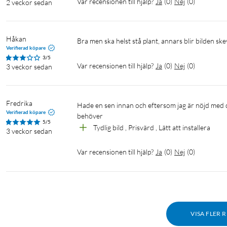
Var recensionen till hjälp?
Ja
(
0
)
Nej
(
0
)
2 veckor sedan
Kamera
Kamerasensor: 1/3'', 4 Megapixel (2K QHD)
Objektiv: 4,0 mm
Håkan
Bländartal: f2.0
Bra men ska helst stå plant, annars blir bilden skev
Verifierad köpare
Nattseende: 10 m (IR-sensorns räckvidd)
3/5
Rörelseomfång: 360° horisontellt, 114° vertikalt
Var recensionen till hjälp?
Ja
(
0
)
Nej
(
0
)
3 veckor sedan
Video och ljud
Upplösning: 2K 4MP QHD (2560 x1440)
Fredrika
Hade en sen innan och eftersom jag är nöjd med den blev det en till! Väldigt nöjd, prisvärd och funkar bra för det jag 
Verifierad köpare
Bildfrekvens: 15/20/25/30 fps (default 15 fps)
behöver 
5/5
Videokomprimering: H.264
Tydlig bild , Prisvärd , Lätt att installera 
3 veckor sedan
Live view: ja
Två-vägskommunikation: via inbyggd högtalare och mikrofon s
Var recensionen till hjälp?
Ja
(
0
)
Nej
(
0
)
Röststyrning: Stöd för Amazon Alexa och Google Assistant
Detektering och notiser
Rörelse
Människa
VISA FLER 
Husdjur