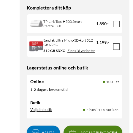
Komplettera ditt köp
TP-Link Tapo H500 Smart
1 890
:
-
CentralHub
Sandisk Ultra Micro-SD-kort 512
1 199
:
-
GB SDXC
512 GB SDXC
Finns i 6 varianter
Lagerstatus online och butik
Online
100+ st
1-2 dagars leveranstid
Butik
Välj din butik
Finns i 114 butiker.
HÄMTA
LÄGG I VARUKORGEN