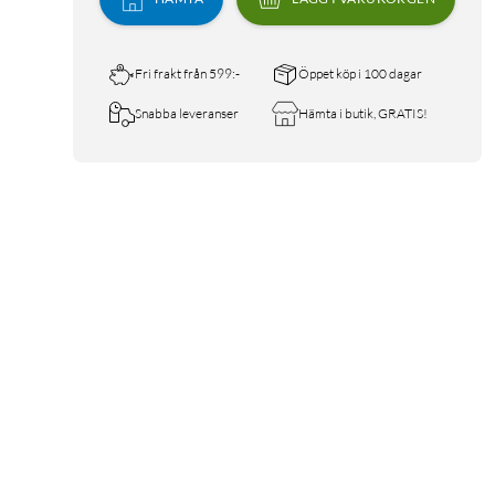
Fri frakt från 599:-
Öppet köp i 100 dagar
Snabba leveranser
Hämta i butik, GRATIS!