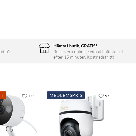
Hämta i butik, GRATIS!
tid på
Reservera online, redo att hämtas ut
efter 15 minuter. Kostnadsfritt!
TT
MEDLEMSPRIS
111
97