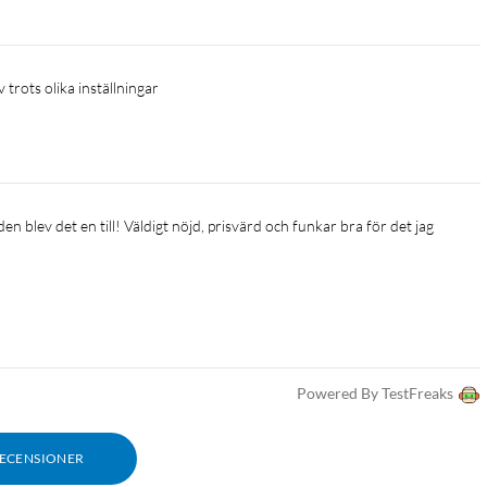
 trots olika inställningar 
amt app
Powered By TestFreaks
RECENSIONER