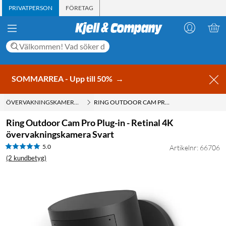
PRIVATPERSON
FÖRETAG
SOMMARREA - Upp till 50%
→
ÖVERVAKNINGSKAMEROR UTOMHUS
RING OUTDOOR CAM PRO PLUG-IN - RETINAL 4K ÖVERVAKNINGSKAMERA SVART
Ring Outdoor Cam Pro Plug-in - Retinal 4K
övervakningskamera Svart
5.0
Artikelnr: 66706
(2 kundbetyg)