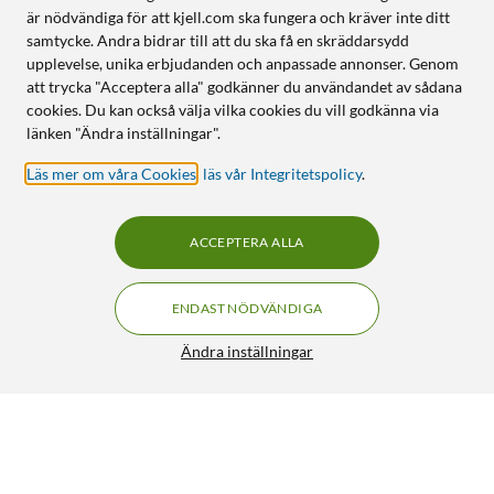
är nödvändiga för att kjell.com ska fungera och kräver inte ditt
samtycke. Andra bidrar till att du ska få en skräddarsydd
upplevelse, unika erbjudanden och anpassade annonser. Genom
att trycka "Acceptera alla" godkänner du användandet av sådana
cookies. Du kan också välja vilka cookies du vill godkänna via
länken "Ändra inställningar".
Läs mer om våra Cookies
,
läs vår Integritetspolicy
.
ACCEPTERA ALLA
ENDAST NÖDVÄNDIGA
Ändra inställningar
Ring Outdoor Cam Pro Plug-in - Retinal 4K
FRI FRAKT
övervakningskamera Svart
2 199:-
5/5