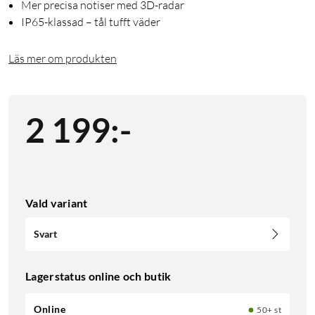
Mer precisa notiser med 3D-radar
IP65-klassad – tål tufft väder
Läs mer om produkten
2 199
:
-
Vald variant
Svart
Lagerstatus online och butik
Online
50+ st