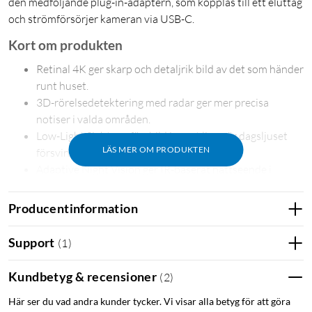
den medföljande plug-in-adaptern, som kopplas till ett eluttag
och strömförsörjer kameran via USB-C.
Kort om produkten
Retinal 4K ger skarp och detaljrik bild av det som händer
runt huset.
3D-rörelsedetektering med radar ger mer precisa
notiser i valda områden.
Low-Light Sight ger färgbild i svagt ljus när dagsljuset
LÄS MER OM PRODUKTEN
försvinner.
Adaptive Night Vision ger IR-baserat nattseende i
mörker.
Upp till 10x zoom gör det lättare att kontrollera detaljer
Producentinformation
i bilden.
Tvåvägsljud låter dig höra och prata med personer via
Support
(
1
)
appen.
En fjärraktiverad siren ger extra trygghet när du vill
Kundbetyg & recensioner
(
2
)
reagera direkt.
Här ser du vad andra kunder tycker. Vi visar alla betyg för att göra
IP65-klassning gör kameran tålig för utomhusbruk året