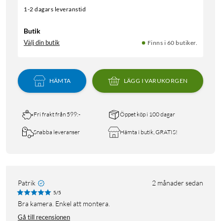
1-2 dagars leveranstid
Butik
Välj din butik
Finns i 60 butiker.
HÄMTA
LÄGG I VARUKORGEN
Fri frakt från 599:-
Öppet köp i 100 dagar
Snabba leveranser
Hämta i butik, GRATIS!
Patrik
2 månader sedan
5/5
Bra kamera. Enkel att montera.
Gå till recensionen