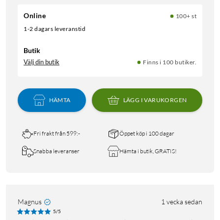
Online
100+ st
1-2 dagars leveranstid
Butik
Välj din butik
Finns i 100 butiker.
HÄMTA
LÄGG I VARUKORGEN
Fri frakt från 599:-
Öppet köp i 100 dagar
Snabba leveranser
Hämta i butik, GRATIS!
Magnus
1 vecka sedan
5/5