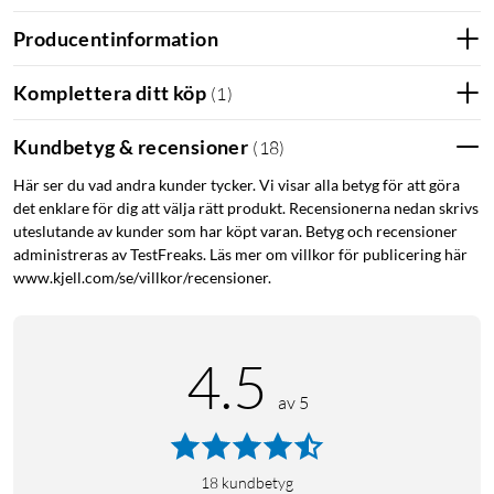
Kameran installeras enkelt via appen
TP-link Tapo
(iOS/Android) där du får tillgång till en live-view från din
Producentinformation
kamera och kan strömma upptagningen direkt till din mobil
eller surfplatta. Här kan du även manuellt spara bilder och
Komplettera ditt köp
(
1
)
videos till din enhet, som har lagrats på minneskortet, eller TP-
Links molntjänst (extra kostnad tillkommer). I appen hanteras
Kundbetyg & recensioner
(
18
)
även alla inställningar kring rörelsedetektion och
Här ser du vad andra kunder tycker. Vi visar alla betyg för att göra
schemaläggning.
det enklare för dig att välja rätt produkt. Recensionerna nedan skrivs
uteslutande av kunder som har köpt varan. Betyg och recensioner
Appen kan hantera upp till 32 kameror per konto, som kan
administreras av TestFreaks. Läs mer om villkor för publicering här
placeras i olika zoner för enkel och tydlig översikt över det du
www.kjell.com/se/villkor/recensioner.
vill hålla säkert. Om flera i familjen vill få tillgång till kameror
och notiser är det bara att logga in på samma konto på flera
enheter.
4.5
av 5
Smart AI-detektering
Med smart AI-detektering kan kameran identifiera människor
och följer automatiskt objektet utan extra kostnad (kräver
18
kundbetyg