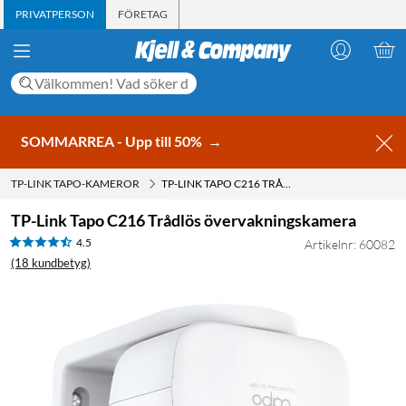
PRIVATPERSON
FÖRETAG
SOMMARREA - Upp till 50%
→
TP-LINK TAPO-KAMEROR
TP-LINK TAPO C216 TRÅDLÖS ÖVERVAKNINGSKAMERA
TP-Link Tapo C216 Trådlös övervakningskamera
4.5
Artikelnr: 60082
(18 kundbetyg)