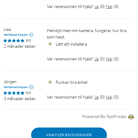
Säkerhet: 128 bit AES kryptering med SSL/TLS
Var recensionen till hjälp?
Ja
(
0
)
Nej
(
0
)
Wi-Fi protokoll: IEEE 802.11b/g/n, 2.4 GHz
Trådlös kryptering: WPA/WPA2-PSK
Upplösning: 2304×1296 px/30 fps
Bildsensor: 1/3”
Lisa
Helnöjd med min kamera, fungerar hur bra 
Verifierad köpare
Synfält: 360° horisontellt, 130° vertikalt
som helst.
5/5
Kortplats: Micro-SD (upp till 512 GB, medföljer ej)
Lätt att installera 
2 månader sedan
Mörkerseende: 12 m
IP-klass: IP65
Var recensionen till hjälp?
Ja
(
0
)
Nej
(
0
)
Användningstemperatur: -30°C - 60°C
Inbyggd mikrofon och högtalare
Mått: 105.3×77.8×69.8 mm
Jörgen
Funkar bra enkel
Verifierad köpare
Levereras med nätadapter (5 V/1 A) och installationsmaterial
5/5
(2m kabel)
Var recensionen till hjälp?
Ja
(
0
)
Nej
(
0
)
3 månader sedan
Powered By TestFreaks
VISA FLER RECENSIONER