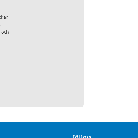
kar.
ra
t och
Följ oss