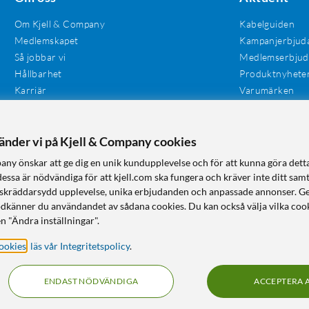
Om Kjell & Company
Kabelguiden
Medlemskapet
Kampanjerbjud
Så jobbar vi
Medlemserbju
Hållbarhet
Produktnyhete
Karriär
Varumärken
Våra butiker
Investerare
Tillgänglighet
vänder vi på Kjell & Company cookies
any önskar att ge dig en unik kundupplevelse och för att kunna göra dett
dessa är nödvändiga för att kjell.com ska fungera och kräver inte ditt sam
 en skräddarsydd upplevelse, unika erbjudanden och anpassade annonser. G
odkänner du användandet av sådana cookies. Du kan också välja vilka cook
n "Ändra inställningar".
ookies
,
läs vår Integritetspolicy
.
ENDAST NÖDVÄNDIGA
ACCEPTERA 
KUNSKAP OCH TILLBEHÖR TILL HEMELEKTRONIK