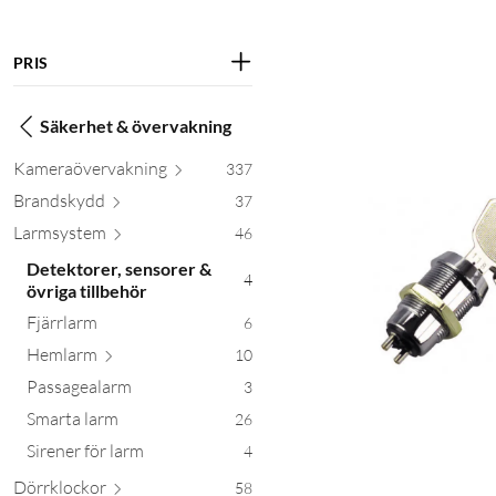
PRIS
Säkerhet & övervakning
Kameraöverva
kning
337
Brand
skydd
37
Larms
ystem
46
Detektorer, sensorer &
4
övriga tillbehör
Fjärrlarm
6
Hemlarm
10
Passagealarm
3
Smarta larm
26
Sirener för larm
4
Dörrkl
ockor
58