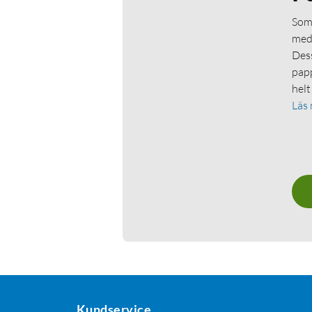
Som 
medl
Dess
papp
helt
Läs
Kundservice