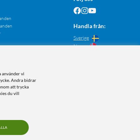
anden
Handla från:
danden
r
Sverige
Norge
a använder vi
tycke. Andra bidrar
enom att trycka
ies du vill
ALLA