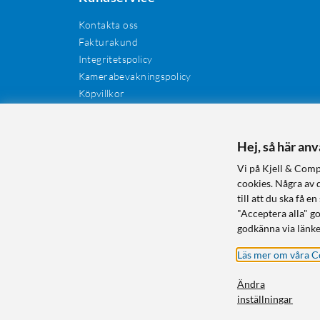
Kontakta oss
Fakturakund
Integritetspolicy
Kamerabevakningspolicy
Köpvillkor
Återkallelser
Cookies
Recensioner
Hej, så här an
Manualer och drivrutiner
Vi på Kjell & Comp
Retur och reklamation
cookies. Några av 
till att du ska få
"Acceptera alla" g
godkänna via länke
Läs mer om våra C
Ändra
inställningar