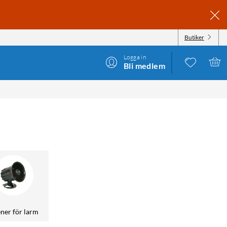
Butiker
Logga in
Bli medlem
ener för larm