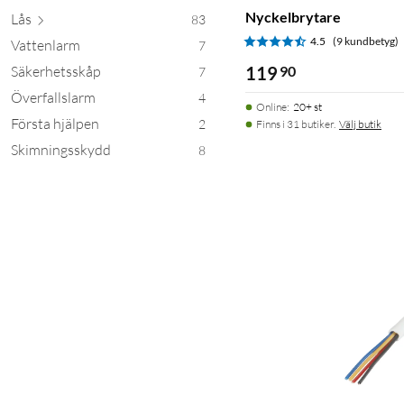
Nyckelbrytare
Lås
83
4.5
(9 kundbetyg)
Vattenlarm
7
Säkerhetsskåp
119
90
7
Överfallslarm
4
Online
:
20+ st
Första hjälpen
2
Finns i 31 butiker.
Välj butik
Skimningsskydd
8