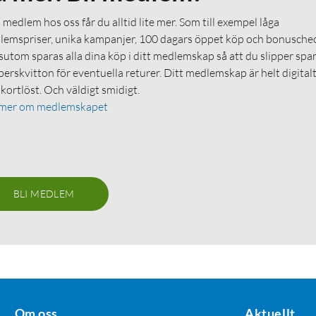
medlem hos oss får du alltid lite mer. Som till exempel låga
emspriser, unika kampanjer, 100 dagars öppet köp och bonuschec
utom sparas alla dina köp i ditt medlemskap så att du slipper spa
erskvitton för eventuella returer. Ditt medlemskap är helt digital
 kortlöst. Och väldigt smidigt.
 mer om medlemskapet
BLI MEDLEM
Om oss
Aktuellt