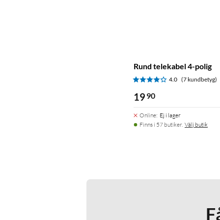
Rund telekabel 4-polig
4.0
(7 kundbetyg)
19
90
Online
:
Ej i lager
Finns i 57 butiker.
Välj butik
F