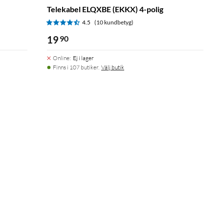
Telekabel ELQXBE (EKKX) 4-polig
4.5
(10 kundbetyg)
19
90
Online
:
Ej i lager
Finns i 107 butiker.
Välj butik