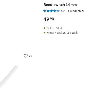
Reed-switch 14 mm
4.0
(4 kundbetyg)
49
90
Online
:
5+ st
Finns i 7 butiker.
Välj butik
26