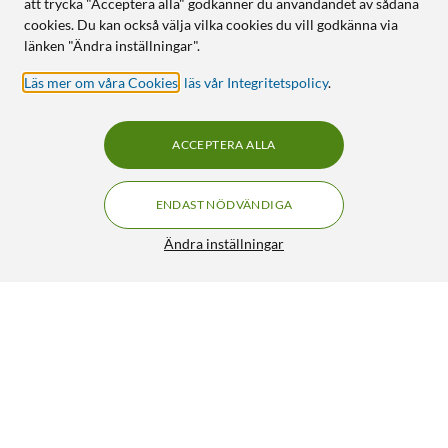
att trycka "Acceptera alla" godkänner du användandet av sådana
cookies. Du kan också välja vilka cookies du vill godkänna via
länken "Ändra inställningar".
Läs mer om våra Cookies
,
läs vår Integritetspolicy
.
ACCEPTERA ALLA
ENDAST NÖDVÄNDIGA
Ändra inställningar
Aeotec Z-Stick gen 7 USB-adapter
FRI FRAKT
4.5/5
599:-
HÄMTA
LÄGG I VARUKORGEN