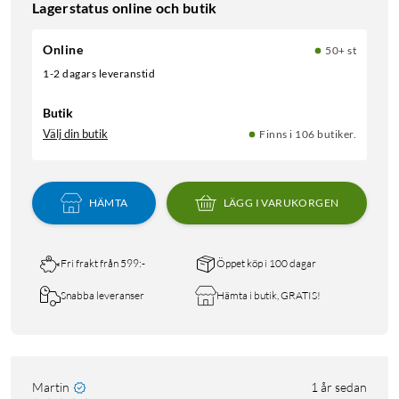
Lagerstatus online och butik
Online
50+ st
1-2 dagars leveranstid
Butik
Välj din butik
Finns i 106 butiker.
HÄMTA
LÄGG I VARUKORGEN
Fri frakt från 599:-
Öppet köp i 100 dagar
Snabba leveranser
Hämta i butik, GRATIS!
Martin
1 år sedan