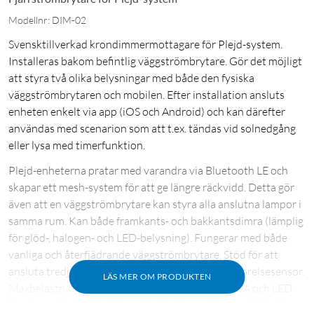
Modellnr: DIM-02
Svensktillverkad krondimmermottagare för Plejd-system.
Installeras bakom befintlig väggströmbrytare. Gör det möjligt
att styra två olika belysningar med både den fysiska
väggströmbrytaren och mobilen. Efter installation ansluts
enheten enkelt via app (iOS och Android) och kan därefter
användas med scenarion som att t.ex. tändas vid solnedgång
eller lysa med timerfunktion.
Plejd-enheterna pratar med varandra via Bluetooth LE och
skapar ett mesh-system för att ge längre räckvidd. Detta gör
även att en väggströmbrytare kan styra alla anslutna lampor i
samma rum. Kan både framkants- och bakkantsdimra (lämplig
för glöd-, halogen- och LED-belysning). Fungerar med både
vanliga och återfjädrande väggströmbrytare. Stöd för att
ansluta tredjepartstillverkade enheter som t.ex. rörelsesensor.
LÄS MER OM PRODUKTEN
Maxbelastning: 2x 100 W (LED bakkant: 2x 100 VA och LED
framkant: 2x 50 VA). Mått: 46x46x18 mm. Modell: DIM-02.