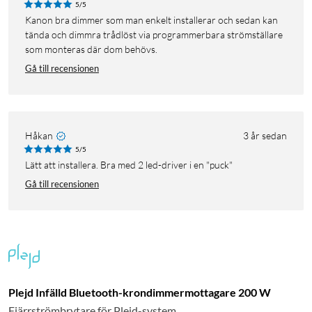
5/5
Kanon bra dimmer som man enkelt installerar och sedan kan
tända och dimmra trådlöst via programmerbara strömställare
som monteras där dom behövs.
Gå till recensionen
Håkan
3 år sedan
5/5
Lätt att installera. Bra med 2 led-driver i en "puck"
Gå till recensionen
Plejd Infälld Bluetooth-krondimmermottagare 200 W
Fjärrströmbrytare för Plejd-system