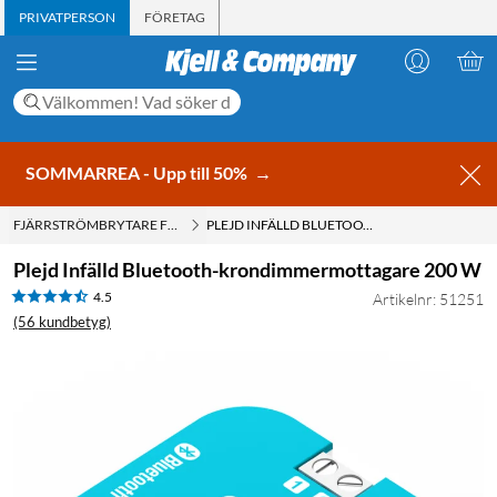
PRIVATPERSON
FÖRETAG
SOMMARREA - Upp till 50%
→
FJÄRRSTRÖMBRYTARE FÖR INBYGGNAD
PLEJD INFÄLLD BLUETOOTH-KRONDIMMERMOTTAGARE 200 W
Plejd Infälld Bluetooth-krondimmermottagare 200 W
4.5
Artikelnr: 51251
(56 kundbetyg)