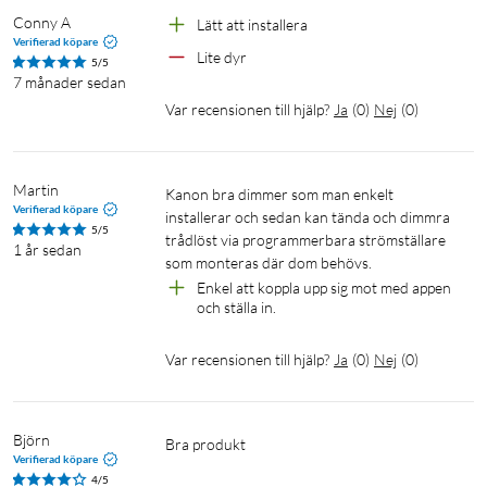
Conny A
Lätt att installera
Verifierad köpare
Lite dyr
5/5
7 månader sedan
Var recensionen till hjälp?
Ja
(
0
)
Nej
(
0
)
Martin
Kanon bra dimmer som man enkelt 
Verifierad köpare
installerar och sedan kan tända och dimmra 
5/5
trådlöst via programmerbara strömställare 
1 år sedan
som monteras där dom behövs.
Enkel att koppla upp sig mot med appen 
och ställa in.
Var recensionen till hjälp?
Ja
(
0
)
Nej
(
0
)
Björn
Bra produkt 
Verifierad köpare
4/5