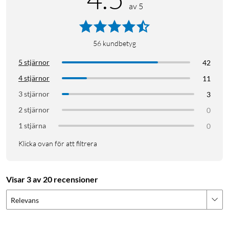
av 5
56
kundbetyg
5 stjärnor
42
4 stjärnor
11
3 stjärnor
3
2 stjärnor
0
1 stjärna
0
Klicka ovan för att filtrera
Visar 3 av 20 recensioner
Relevans