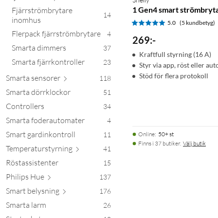
1 Gen4 smart strömbryt
Fjärrströmbrytare
14
inomhus
5.0
(5 kundbetyg)
Flerpack fjärrströmbrytare
4
269
:
-
Smarta dimmers
37
Kraftfull styrning (16 A)
Smarta fjärrkontroller
23
Styr via app, röst eller au
Stöd för flera protokoll
Smarta sen
sorer
118
Smarta dörrklockor
51
Controllers
34
Smarta foderautomater
4
Smart gardinkontroll
11
Online
:
50+ st
Finns i 37 butiker.
Välj butik
Temperatursty
rning
41
Röstassistenter
15
Philip
s Hue
137
Smart bely
sning
176
Smarta larm
26