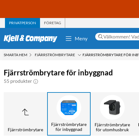
PRIVATPERSON
FÖRETAG
Meny
SMARTA HEM
FJÄRRSTRÖMBRYTARE
FJÄRRSTRÖMBRYTARE FÖR IN
Fjärrströmbrytare för inbyggnad
55 produkter
Fjärrströmbrytare
Fjärrströmbrytare
för inbyggnad
Fjärrströmbrytare
för utomhusbruk