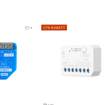
17% RABATT
7
TP-Link