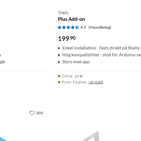
Shelly
Plus Add-on
)
4.5
(9 kundbetyg)
199
90
Enkel installation - fästs direkt på Shell
v
Hög kompatibilitet - stöd för Arduino-s
går
Styrs med app
Online
:
1+ st
Finns i 5 butiker.
Välj butik
203