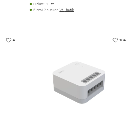
Online
:
1+ st
Finns i 2 butiker.
Välj butik
4
104