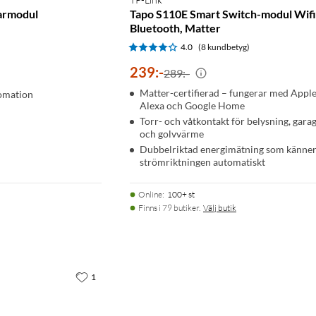
armodul
Tapo S110E Smart Switch-modul Wifi
Bluetooth, Matter
4.0
(8 kundbetyg)
239
:
-
289:-
Matter-certifierad – fungerar med Appl
tomation
Alexa och Google Home
Torr- och våtkontakt för belysning, gara
och golvvärme
Dubbelriktad energimätning som känner
strömriktningen automatiskt
Online
:
100+ st
Finns i 79 butiker.
Välj butik
1