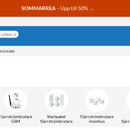
SOMMARREA
– Upp till 50% →
BYGGNAD
Fjärrströmbrytare
Startpaket
Fjärrströmbrytare
GSM
fjärrströmbrytare
inomhus
fjär