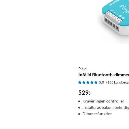
Plejd
Infälld Bluetooth-dimm
5.0
(135 kundbety
529
:
-
Kräver ingen controller
Installeras bakom befintli
Dimmerfunktion