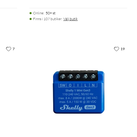
Online
:
50+ st
Finns i 107 butiker.
Välj butik
7
19