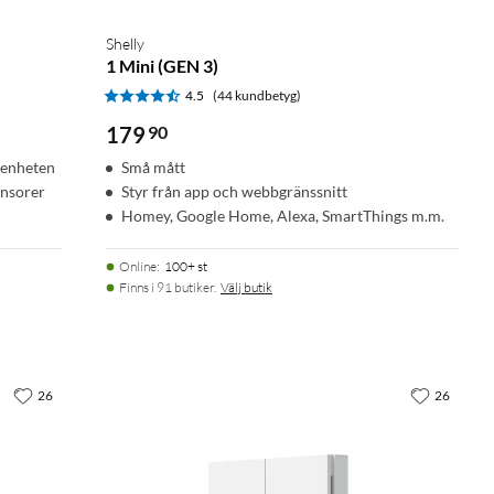
Shelly
1 Mini (GEN 3)
4.5
(44 kundbetyg)
179
90
y-enheten
Små mått
ensorer
Styr från app och webbgränssnitt
Homey, Google Home, Alexa, SmartThings m.m.
Online
:
100+ st
Finns i 91 butiker.
Välj butik
26
26