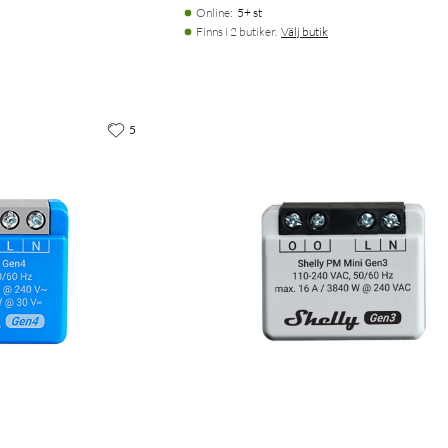
Online
:
5+ st
Finns i 2 butiker.
Välj butik
5