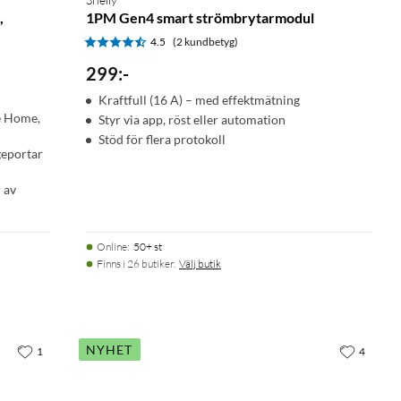
,
1PM Gen4 smart strömbrytarmodul
4.5
(2 kundbetyg)
299
:
-
Kraftfull (16 A) – med effektmätning
e Home,
Styr via app, röst eller automation
Stöd för flera protokoll
geportar
 av
Online
:
50+ st
Finns i 26 butiker.
Välj butik
NYHET
1
4