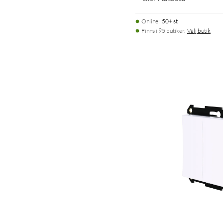
Online
:
50+ st
Finns i 95 butiker.
Välj butik