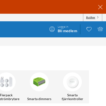
Butiker
Logga in
Bli medlem
Flerpack
Smarta
rströmbrytare
Smarta dimmers
fjärrkontroller