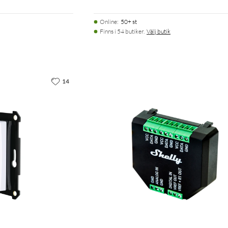
Online
:
50+ st
Finns i 54 butiker.
Välj butik
14