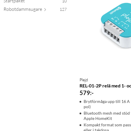
Startpaket
10
Robotdamms
ugare
127
Plejd
REL-01-2P relä med 1- oc
579
:
-
Brytförmåga upp till 16 A (
pol)
Bluetooth mesh med stöd
Apple HomeKit
Kompakt format som pass
eller i takdosa