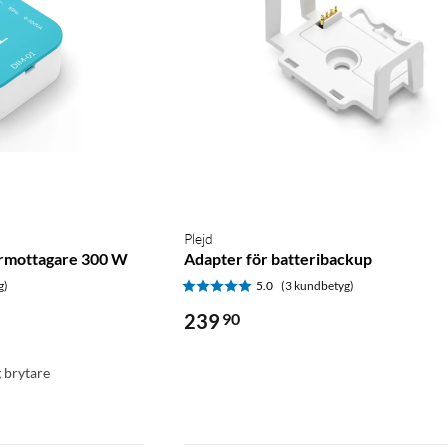
Plejd
ermottagare 300 W
Adapter för batteribackup
g)
5.0
(3 kundbetyg)
239
90
g brytare