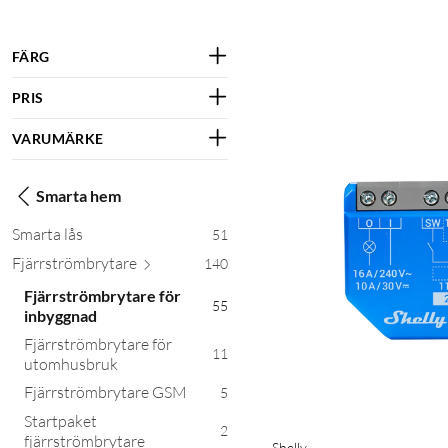
FÄRG
PRIS
VARUMÄRKE
Smarta hem
Smarta lås
51
Fjärrströmbr
ytare
140
Fjärrströmbrytare för
55
inbyggnad
Fjärrströmbrytare för
11
utomhusbruk
Fjärrströmbrytare GSM
5
Startpaket
2
fjärrströmbrytare
Shelly