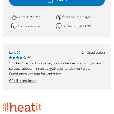
Fri frakt från 599:-
Öppet köp i 100 dagar
Snabba leveranser
Hämta i butik, GRATIS!
Lars
1 månad sedan
4/5
"Pucken" var för tjock så jag fick montera en förhöjningsram
på apparatdosan innan vägguttaget kunde monteras.
Funktionen var som förväntat bra!
Gå till recensionen