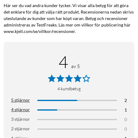
Här ser du vad andra kunder tycker. Vi visar alla betyg för att göra
det enklare för dig att välja rätt produkt. Recensionerna nedan skrivs
uteslutande av kunder som har köpt varan. Betyg och recensioner
administreras av TestFreaks. Läs mer om villkor för publicering här
www.kjell.com/se/villkor/recensioner.
4
av 5
4
kundbetyg
5 stjärnor
2
4 stjärnor
1
3 stjärnor
0
2 stjärnor
0