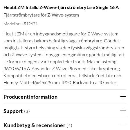
Heatit ZM Infälld Z-Wave-fjärrströmbrytare Single 16 A
Fjärrströmbrytare för Z-Wave-system
Modellnr: 4512671
Heatit ZM är en inbyggnadsmottagare för Z-Wave-system
som installeras bakom befintlig väggströmbrytare. Gör det
möjligt att styra belysning via den fysiska väggströmbrytaren
och Z-Wave-system. Inbyggd energimätare gör det möjligt att
se förbrukningen av inkopplad elektronik. Maxbelastning:
3600 W/16 A. Använder Z-Wave Plus med säker kryptering.
Kompatibel med Fibaro-controllerna, Tellstick Znet Lite och
Homey. Mått: 46x45x25 mm. IP20. Räckvidd: ca 40 meter.
Producentinformation
Support
(
3
)
Kundbetyg & recensioner
(
4
)