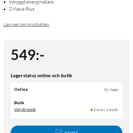
Inbyggd energimätare
Z-Wave Plus
Läs mer om produkten
549
:
-
Lagerstatus online och butik
Online
Ej i lager
Butik
Välj din butik
Finns i 1 butik.
HÄMTA