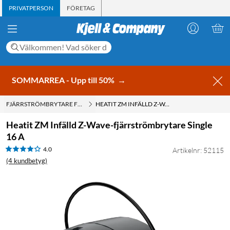
PRIVATPERSON
FÖRETAG
SOMMARREA - Upp till 50%
→
FJÄRRSTRÖMBRYTARE FÖR INBYGGNAD
HEATIT ZM INFÄLLD Z-WAVE-FJÄRRSTRÖMBRYTARE SINGLE 16 A
Heatit ZM Infälld Z-Wave-fjärrströmbrytare Single
16 A
4.0
Artikelnr: 52115
(4 kundbetyg)