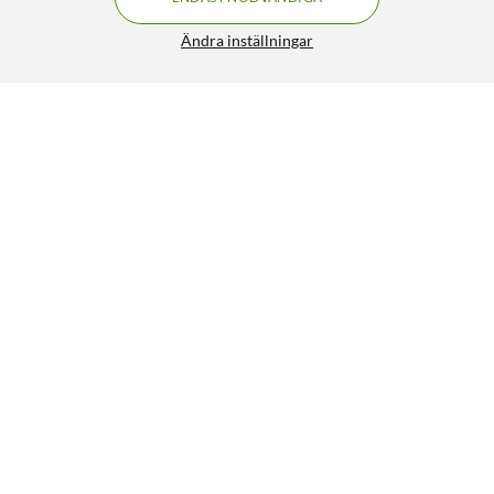
Ändra inställningar
Heatit ZM Infälld Z-Wave-fjärrströmbrytare Single 16 A
549:-
4/5
HÄMTA
Liknande produkter
25% RABATT
2
211