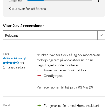
1 stjärna
1
Klicka ovan för att filtrera
Visar 2 av 2 recensioner
Relevans
Lars
"Pucken" var för tjock så jag fick montera en 
Verifierad köpare
förhöjningsram på apparatdosan innan 
4/5
vägguttaget kunde monteras.

1 månad sedan
Funktionen var som förväntat bra!
Onödigt tjock
Var recensionen till hjälp?
Ja
(
0
)
Nej
(
0
)
Bård
Fungerar perfekt med Home Assistant