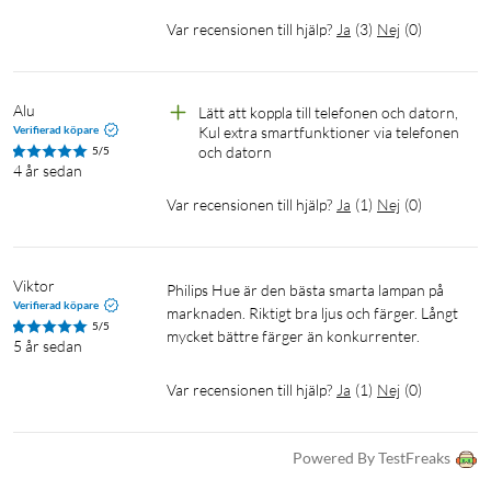
Var recensionen till hjälp?
Ja
(
3
)
Nej
(
0
)
Alu
Lätt att koppla till telefonen och datorn, 
Verifierad köpare
Kul extra smartfunktioner via telefonen 
och datorn
5/5
4 år sedan
Var recensionen till hjälp?
Ja
(
1
)
Nej
(
0
)
Viktor
Philips Hue är den bästa smarta lampan på 
Verifierad köpare
marknaden. Riktigt bra ljus och färger. Långt 
5/5
mycket bättre färger än konkurrenter.
5 år sedan
Var recensionen till hjälp?
Ja
(
1
)
Nej
(
0
)
Powered By TestFreaks