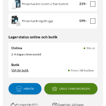
219
:
-
Philips Hue Dim Switch v2 Fjärrkontroll
599
:
-
Philips Hue Bridge Brygga
Lagerstatus online och butik
Online
50+ st
2-4 dagars leveranstid
Butik
Välj din butik
Finns i 88 butiker.
HÄMTA
LÄGG I VARUKORGEN
Fri frakt från 599:-
Öppet köp i 100 dagar