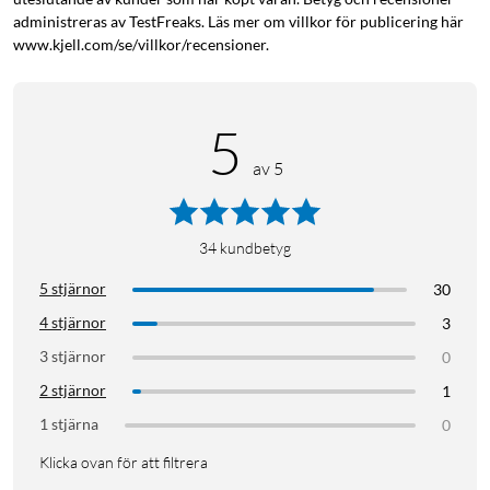
Philips RGB-ljuskällor
administreras av TestFreaks. Läs mer om villkor för publicering här
www.kjell.com/se/villkor/recensioner.
5
av 5
34
kundbetyg
5 stjärnor
30
4 stjärnor
3
3 stjärnor
0
2 stjärnor
1
1 stjärna
0
Klicka ovan för att filtrera