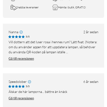
Snabba leveranser
Hämta i butik, GRATIS!
Nanna
2 år sedan
5/5
Vill dottern att det lyser rosa i hennes rum? Lätt fixat. (Notera:
om du använder appen för att uppdatera lampan, så behöver
du använda QR-koden på lampan iställe ...
Gå till recensionen
Speedolober
6 år sedan
5/5
Älskar de här lamporna... bättre än knäck
Gå till recensionen