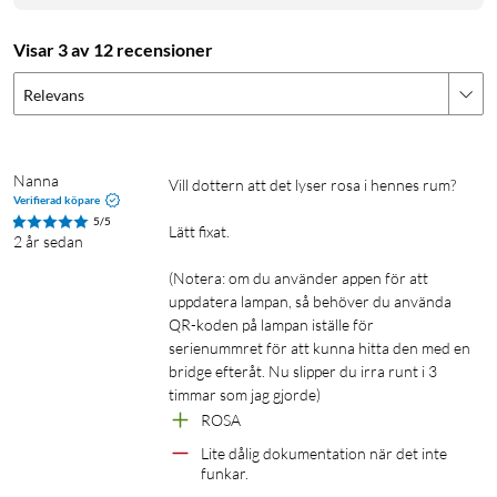
Visar 3 av 12 recensioner
Relevans
Nanna
Vill dottern att det lyser rosa i hennes rum? 

Verifierad köpare
5/5
Lätt fixat.

2 år sedan
(Notera: om du använder appen för att 
uppdatera lampan, så behöver du använda 
QR-koden på lampan iställe för 
serienummret för att kunna hitta den med en 
bridge efteråt. Nu slipper du irra runt i 3 
timmar som jag gjorde)
ROSA
Lite dålig dokumentation när det inte 
funkar.