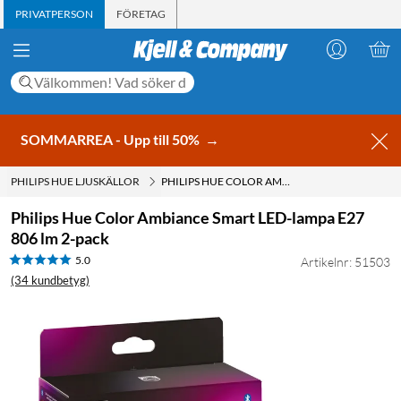
PRIVATPERSON
FÖRETAG
SOMMARREA - Upp till 50%
→
PHILIPS HUE LJUSKÄLLOR
PHILIPS HUE COLOR AMBIANCE SMART LED-LAMPA E27 806 LM 2-PACK
Philips Hue Color Ambiance Smart LED-lampa E27
806 lm 2-pack
5.0
Artikelnr: 51503
(34 kundbetyg)