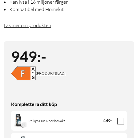
Kan lysa i 16 miljoner färger
Kompatibel med Homekit
Läs mer om produkten
949
:
-
(PRODUKTBLAD)
Komplettera ditt köp
449
:
-
Philips Hue Rörelsevakt