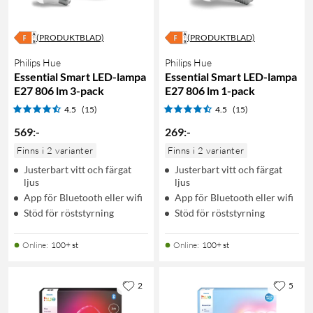
(PRODUKTBLAD)
(PRODUKTBLAD)
Philips Hue
Philips Hue
Essential Smart LED-lampa
Essential Smart LED-lampa
E27 806 lm 3-pack
E27 806 lm 1-pack
4.5
(15)
4.5
(15)
569
:
-
269
:
-
Finns i 2 varianter
Finns i 2 varianter
Justerbart vitt och färgat
Justerbart vitt och färgat
ljus
ljus
App för Bluetooth eller wifi
App för Bluetooth eller wifi
Stöd för röststyrning
Stöd för röststyrning
Online
:
100+ st
Online
:
100+ st
2
5