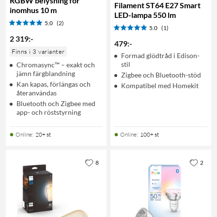
RGBW belysning för
Filament ST64 E27 Smart
inomhus 10 m
LED-lampa 550 lm
5.0
(2)
5.0
(1)
2 319
:
-
479
:
-
Finns i 3 varianter
Formad glödtråd i Edison-
stil
Chromasync™ – exakt och
jämn färgblandning
Zigbee och Bluetooth-stöd
Kan kapas, förlängas och
Kompatibel med Homekit
återanvändas
Bluetooth och Zigbee med
app- och röststyrning
Online
:
20+ st
Online
:
100+ st
8
2