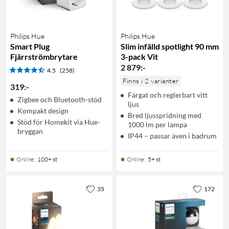
Philips Hue
Philips Hue
Smart Plug
Slim infälld spotlight 90 mm
Fjärrströmbrytare
3-pack Vit
2 879
:
-
4.5
(258)
Finns i 2 varianter
319
:
-
Färgat och reglerbart vitt
Zigbee och Bluetooth-stöd
ljus
Kompakt design
Bred ljusspridning med
Stöd för Homekit via Hue-
1000 lm per lampa
bryggan
IP44 – passar även i badrum
Online
:
100+ st
Online
:
5+ st
35
172