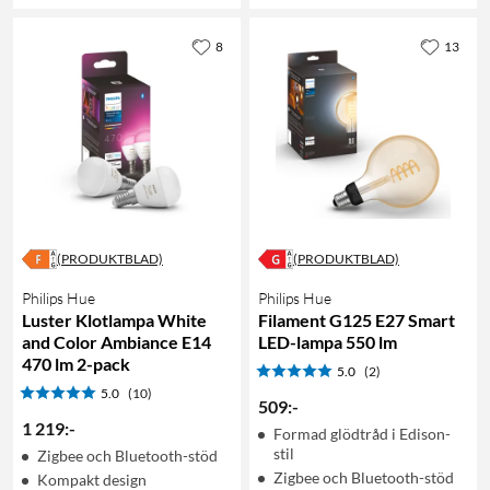
8
13
(PRODUKTBLAD)
(PRODUKTBLAD)
Philips Hue
Philips Hue
Luster Klotlampa White
Filament G125 E27 Smart
and Color Ambiance E14
LED-lampa 550 lm
470 lm 2-pack
5.0
(2)
5.0
(10)
509
:
-
1 219
:
-
Formad glödtråd i Edison-
stil
Zigbee och Bluetooth-stöd
Zigbee och Bluetooth-stöd
Kompakt design