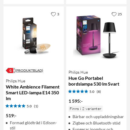
3
25
(PRODUKTBLAD)
Philips Hue
Hue Go Portabel
Philips Hue
bordslampa 530 lm Svart
White Ambience Filament
5.0
(8)
Smart LED-lampa E14 350
lm
1 595
:
-
5.0
(1)
Finns i 2 varianter
519
:
-
Bärbar och uppladdningsbar
Formad glödtråd i Edison-
Zigbee och Bluetooth-stöd
stil
Fungerar inomhus och