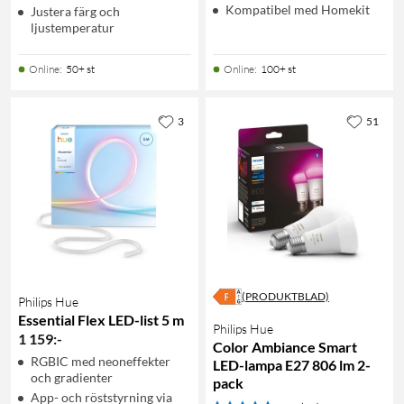
Kompatibel med Homekit
Justera färg och
ljustemperatur
Online
:
50+ st
Online
:
100+ st
3
51
(PRODUKTBLAD)
Philips Hue
Essential Flex LED-list 5 m
Philips Hue
1 159
:
-
Color Ambiance Smart
RGBIC med neoneffekter
LED-lampa E27 806 lm 2-
och gradienter
pack
App- och röststyrning via