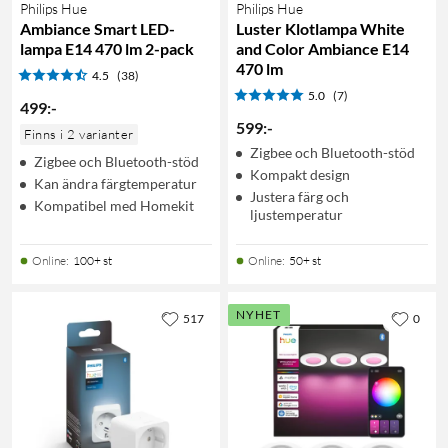
Philips Hue
Philips Hue
Ambiance Smart LED-
Luster Klotlampa White
lampa E14 470 lm 2-pack
and Color Ambiance E14
470 lm
4.5
(38)
5.0
(7)
499
:
-
599
:
-
Finns i 2 varianter
Zigbee och Bluetooth-stöd
Zigbee och Bluetooth-stöd
Kompakt design
Kan ändra färgtemperatur
Justera färg och
Kompatibel med Homekit
ljustemperatur
Online
:
100+ st
Online
:
50+ st
NYHET
517
0