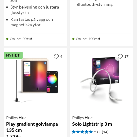
zon
Bluetooth-styrning
Styr belysning och justera
ljusstyrka
Kan fästas på vägg och
magnetiska ytor
Online
:
20+ st
Online
:
100+ st
NYHET
4
17
Philips Hue
Philips Hue
Play gradient golvlampa
Solo Lightstrip 3 m
135 cm
5.0
(14)
1 729
:
-