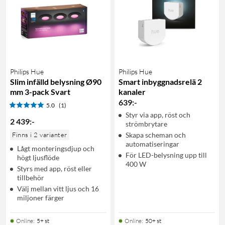
Philips Hue
Philips Hue
Slim infälld belysning Ø90
Smart inbyggnadsrelä 2
mm 3-pack Svart
kanaler
639
:
-
5.0
(1)
Styr via app, röst och
2 439
:
-
strömbrytare
Finns i 2 varianter
Skapa scheman och
automatiseringar
Lågt monteringsdjup och
För LED-belysning upp till
högt ljusflöde
400 W
Styrs med app, röst eller
tillbehör
Välj mellan vitt ljus och 16
miljoner färger
Online
:
5+ st
Online
:
50+ st