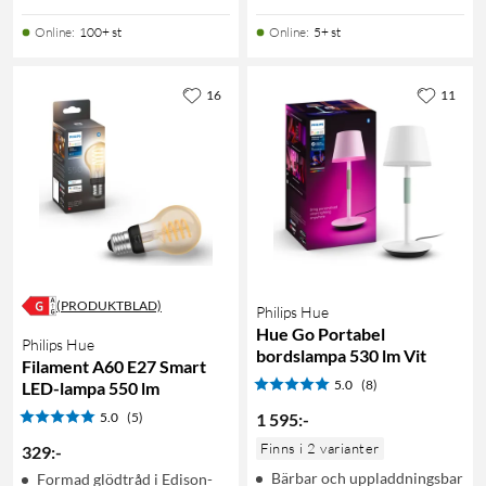
Online
:
100+ st
Online
:
5+ st
16
11
(PRODUKTBLAD)
Philips Hue
Hue Go Portabel
Philips Hue
bordslampa 530 lm Vit
Filament A60 E27 Smart
5.0
(8)
LED-lampa 550 lm
5.0
(5)
1 595
:
-
Finns i 2 varianter
329
:
-
Bärbar och uppladdningsbar
Formad glödtråd i Edison-