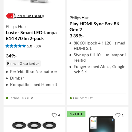
(PRODUKTBLAD)
Philips Hue
Play HDMI Sync Box 8K
Philips Hue
Gen 2
Luster Smart LED-lampa
3 399
:
-
E14 470 lm 2-pack
8K 60Hz och 4K 120Hz med
5.0
(83)
HDMI 2.1
Styr upp till 10 Hue-lampor i
349
:
-
realtid
Finns i 2 varianter
Fungerar med Alexa, Google
Perfekt till små armaturer
och Siri
Dimbar
Kompatibel med Homekit
Online
:
100+ st
Online
:
5+ st
NYHET
4
1