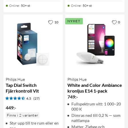
Online
:
50+ st
Online
:
50+ st
NYHET
10
0
Philips Hue
Philips Hue
Tap Dial Switch
White and Color Ambiance
Fjärrkontroll Vit
kronljus E14 1-pack
749
:
-
4.5
(27)
Fullspektrum vitt: 1 000–20
449
:
-
000 K
Finns i 2 varianter
Dimras ned till 0,2 % — som
nattlampa
Styr upp till tre rum eller en
Matter, Zigbee och