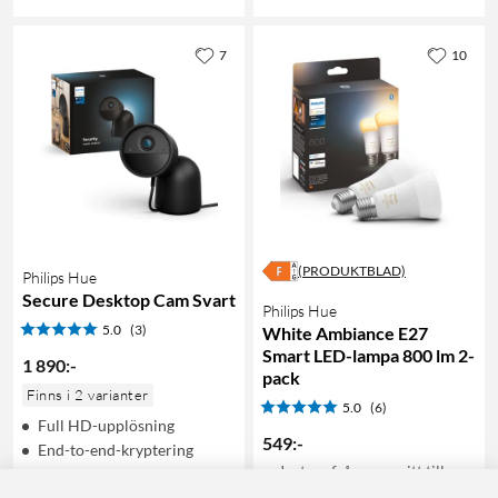
7
10
(PRODUKTBLAD)
Philips Hue
Secure Desktop Cam Svart
Philips Hue
5.0
(3)
White Ambiance E27
Smart LED-lampa 800 lm 2-
1 890
:
-
pack
Finns i 2 varianter
5.0
(6)
Full HD-upplösning
549
:
-
End-to-end-kryptering
Justera från varmvitt till
Kommunicerar med Philips
kallvitt ljus
Hue Bridge