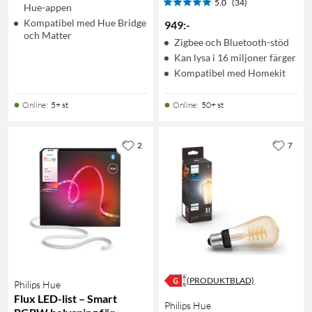
5.0
(34)
Hue-appen
Kompatibel med Hue Bridge
949
:
-
och Matter
Zigbee och Bluetooth-stöd
Kan lysa i 16 miljoner färger
Kompatibel med Homekit
Online
:
5+ st
Online
:
50+ st
2
7
(PRODUKTBLAD)
Philips Hue
Flux LED-list – Smart
Philips Hue