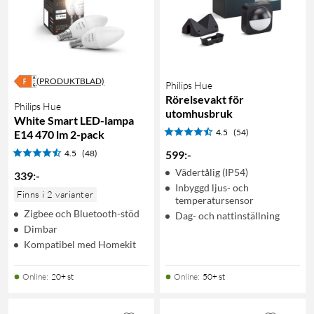
(PRODUKTBLAD)
Philips Hue
Rörelsevakt för
Philips Hue
utomhusbruk
White Smart LED-lampa
4.5
(54)
E14 470 lm 2-pack
4.5
(48)
599
:
-
Vädertålig (IP54)
339
:
-
Inbyggd ljus- och
Finns i 2 varianter
temperatursensor
Zigbee och Bluetooth-stöd
Dag- och nattinställning
Dimbar
Kompatibel med Homekit
Online
:
20+ st
Online
:
50+ st