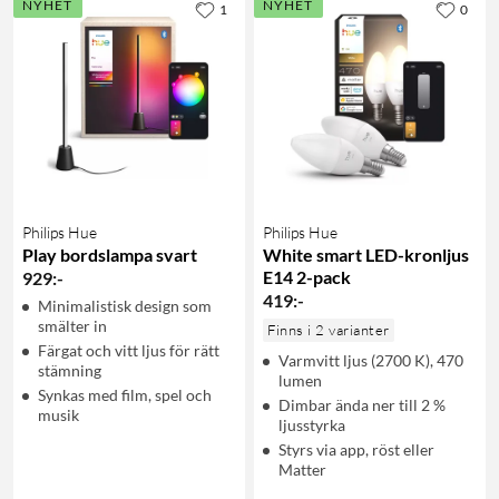
NYHET
NYHET
1
0
Philips Hue
Philips Hue
Play bordslampa svart
White smart LED-kronljus
E14 2-pack
929
:
-
419
:
-
Minimalistisk design som
smälter in
Finns i 2 varianter
Färgat och vitt ljus för rätt
Varmvitt ljus (2700 K), 470
stämning
lumen
Synkas med film, spel och
Dimbar ända ner till 2 %
musik
ljusstyrka
Styrs via app, röst eller
Matter