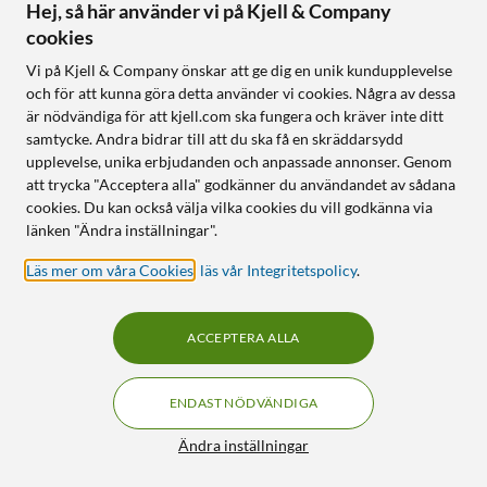
Hej, så här använder vi på Kjell & Company
Zigbee och Bluetooth-stöd
cookies
Kompatibel med Homekit
Vi på Kjell & Company önskar att ge dig en unik kundupplevelse
Online
:
5+ st
Online
:
5+ st
och för att kunna göra detta använder vi cookies. Några av dessa
är nödvändiga för att kjell.com ska fungera och kräver inte ditt
samtycke. Andra bidrar till att du ska få en skräddarsydd
238
172
upplevelse, unika erbjudanden och anpassade annonser. Genom
att trycka "Acceptera alla" godkänner du användandet av sådana
cookies. Du kan också välja vilka cookies du vill godkänna via
länken "Ändra inställningar".
Läs mer om våra Cookies
,
läs vår Integritetspolicy
.
ACCEPTERA ALLA
(PRODUKTBLAD)
Philips Hue
Bridge Brygga
Philips Hue
ENDAST NÖDVÄNDIGA
4.5
(77)
Startpaket: 2x White &
Filter
Ändra inställningar
Color E27 + Dimmer +
599
:
-
Bridge
Styr lampor från mobilen