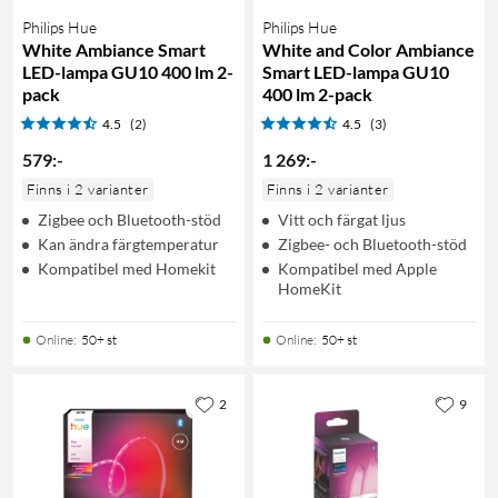
Philips Hue
Philips Hue
White Ambiance Smart
White and Color Ambiance
LED-lampa GU10 400 lm 2-
Smart LED-lampa GU10
pack
400 lm 2-pack
4.5
(2)
4.5
(3)
579
:
-
1 269
:
-
Finns i 2 varianter
Finns i 2 varianter
Zigbee och Bluetooth-stöd
Vitt och färgat ljus
Kan ändra färgtemperatur
Zigbee- och Bluetooth-stöd
Kompatibel med Homekit
Kompatibel med Apple
HomeKit
Online
:
50+ st
Online
:
50+ st
2
9