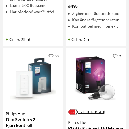
Lagrar 500 ljusscener
649
:
-
Har MotionAware™-stöd
Zigbee och Bluetooth-stöd
Kan ändra färgtemperatur
Kompatibel med Homekit
Online
:
50+ st
Online
:
5+ st
60
9
(PRODUKTBLAD)
Philips Hue
Dim Switch v2
Philips Hue
Fjärrkontroll
RGB G95 Smart LED-lampa