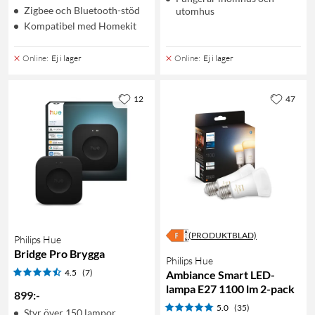
Zigbee och Bluetooth-stöd
utomhus
Kompatibel med Homekit
Online
:
Ej i lager
Online
:
Ej i lager
12
47
(PRODUKTBLAD)
Philips Hue
Bridge Pro Brygga
Philips Hue
4.5
(7)
Ambiance Smart LED-
lampa E27 1100 lm 2-pack
899
:
-
5.0
(35)
Styr över 150 lampor