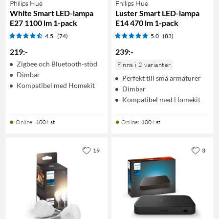
Philips Hue
Philips Hue
White Smart LED-lampa
Luster Smart LED-lampa
E27 1100 lm 1-pack
E14 470 lm 1-pack
4.5
(74)
5.0
(83)
219
:
-
239
:
-
Zigbee och Bluetooth-stöd
Finns i 2 varianter
Dimbar
Perfekt till små armaturer
Kompatibel med Homekit
Dimbar
Kompatibel med Homekit
Online
:
100+ st
Online
:
100+ st
19
3