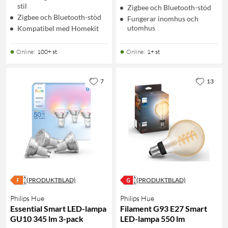
stil
Zigbee och Bluetooth-stöd
Zigbee och Bluetooth-stöd
Fungerar inomhus och
utomhus
Kompatibel med Homekit
Online
:
100+ st
Online
:
1+ st
7
13
(PRODUKTBLAD)
(PRODUKTBLAD)
Philips Hue
Philips Hue
Essential Smart LED-lampa
Filament G93 E27 Smart
GU10 345 lm 3-pack
LED-lampa 550 lm