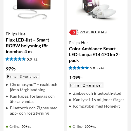
(PRODUKTBLAD)
Philips Hue
Flux LED-list – Smart
Philips Hue
RGBW belysning för
Color Ambiance Smart
inomhus 4 m
LED-lampa E14 470 lm 2-
5.0
(2)
pack
979
:
-
5.0
(24)
Finns i 3 varianter
1 099
:
-
Chromasync™ – exakt och
Finns i 2 varianter
jämn färgblandning
Zigbee och Bluetooth-stöd
Kan kapas, förlängas och
Kan lysa i 16 miljoner färger
återanvändas
Kompatibel med Homekit
Bluetooth och Zigbee med
app- och röststyrning
Online
:
50+ st
Online
:
100+ st