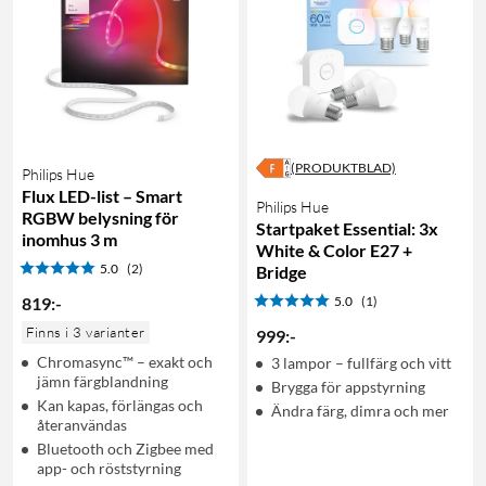
(PRODUKTBLAD)
Philips Hue
Flux LED-list – Smart
Philips Hue
RGBW belysning för
Startpaket Essential: 3x
inomhus 3 m
White & Color E27 +
5.0
(2)
Bridge
819
:
-
5.0
(1)
Finns i 3 varianter
999
:
-
Chromasync™ – exakt och
3 lampor – fullfärg och vitt
jämn färgblandning
Brygga för appstyrning
Kan kapas, förlängas och
Ändra färg, dimra och mer
återanvändas
Bluetooth och Zigbee med
app- och röststyrning