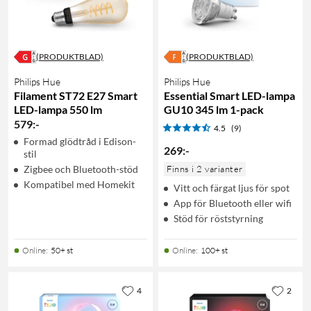
(PRODUKTBLAD)
(PRODUKTBLAD)
Philips Hue
Philips Hue
Filament ST72 E27 Smart
Essential Smart LED-lampa
LED-lampa 550 lm
GU10 345 lm 1-pack
579
:
-
4.5
(9)
Formad glödtråd i Edison-
269
:
-
stil
Zigbee och Bluetooth-stöd
Finns i 2 varianter
Kompatibel med Homekit
Vitt och färgat ljus för spot
App för Bluetooth eller wifi
Stöd för röststyrning
Online
:
50+ st
Online
:
100+ st
4
2