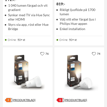
819
:
-
1 040 lumen färgad och vit
gradient
Rikligt ljusflöde på 1700
lumen
Synkar med TV via Hue Sync
eller HDMI
Välj vitt eller färgat ljus i
Philips Hue-appen
Styrs via app, röst eller Hue
Bridge
Enkel installation
Online
:
50+ st
Online
:
50+ st
76
74
(PRODUKTBLAD)
(PRODUKTBLAD)