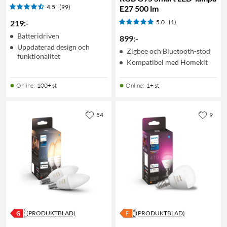
4.5
(99)
E27 500 lm
219
:
-
5.0
(1)
Batteridriven
899
:
-
Uppdaterad design och
Zigbee och Bluetooth-stöd
funktionalitet
Kompatibel med Homekit
Online
:
100+ st
Online
:
1+ st
54
9
(PRODUKTBLAD)
(PRODUKTBLAD)