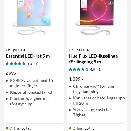
Philips Hue
Philips Hue
Essential LED-list 5 m
Hue Flux LED-ljusslinga
förlängning 5 m
5.0
(1)
4.0
(1)
699
:
-
1 039
:
-
RGBIC-gradient med 16
miljoner färger
Chromasync™ för jämn
färgblandning
Klipps till önskad längd
Kan kapas och förlängas upp
Bluetooth, Zigbee och
till 20 m
röststyrning
Styr via app, röst eller
Zigbee
Online
:
50+ st
Online
:
20+ st