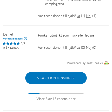
smarta hem,
campingresa
stort stöd av
funktionalitet.
Var recensionen till hjälp?
Ja
(
1
)
Nej
(
1
)
Daniel
Funkar utmärkt som mys- eller ledljus
Verifierad köpare
5/5
Var recensionen till hjälp?
Ja
(
0
)
Nej
(
0
)
3 år sedan
Powered By TestFreaks
VISA FLER RECENSIONER
Homekit
Smarta hem
IoT
Philips Hue
IFTTT
Visar 3 av 15 recensioner
Zigbee
Bluetooth
Google Assistant