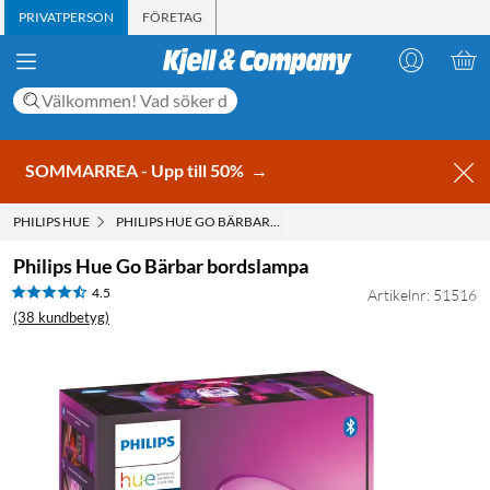
PRIVATPERSON
FÖRETAG
SOMMARREA - Upp till 50%
→
PHILIPS HUE
PHILIPS HUE GO BÄRBAR BORDSLAMPA
Philips Hue Go Bärbar bordslampa
4.5
Artikelnr: 51516
(38 kundbetyg)