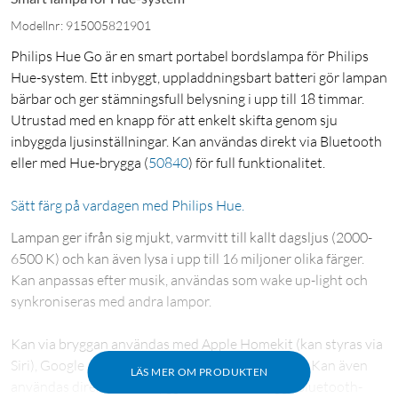
Modellnr: 915005821901
Philips Hue Go är en smart portabel bordslampa för Philips
Hue-system. Ett inbyggt, uppladdningsbart batteri gör lampan
bärbar och ger stämningsfull belysning i upp till 18 timmar.
Utrustad med en knapp för att enkelt skifta genom sju
inbyggda ljusinställningar. Kan användas direkt via Bluetooth
eller med Hue-brygga
(
50840
)
för full funktionalitet.
Sätt färg på vardagen med Philips Hue.
Lampan ger ifrån sig mjukt, varmvitt till kallt dagsljus (2000-
6500 K) och kan även lysa i upp till 16 miljoner olika färger.
Kan anpassas efter musik, användas som wake up-light och
synkroniseras med andra lampor.
Kan via bryggan användas med Apple Homekit (kan styras via
Siri), Google Assistant, Amazon Alexa samt IFTTT. Kan även
LÄS MER OM PRODUKTEN
användas direkt, utan brygga tack vare inbyggt Bluetooth-