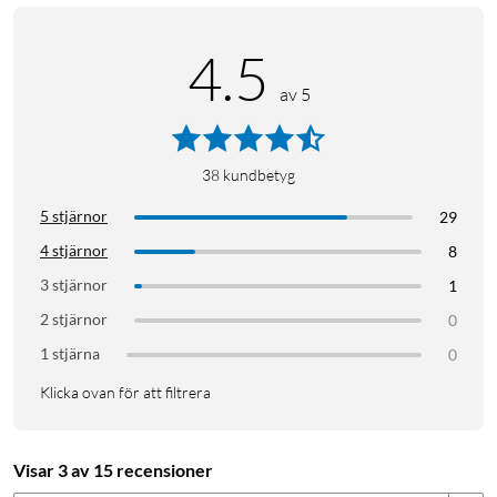
färdiga
4.5
ljusinställningar
som enkelt
av 5
växlas mellan
med hjälp av
knappen.
38
kundbetyg
5 stjärnor
29
4 stjärnor
8
3 stjärnor
Styr
1
upp till
2 stjärnor
0
10
1 stjärna
0
lampor
Klicka ovan för att filtrera
med
appen,
ställ in
Visar 3 av 15 recensioner
den