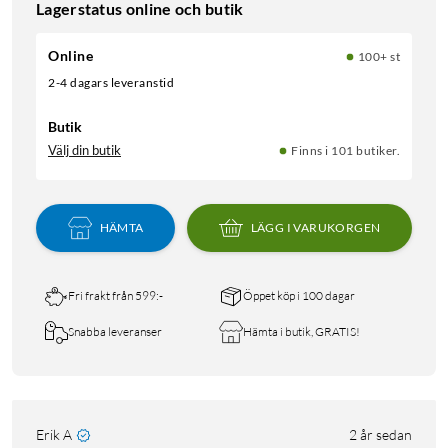
Lagerstatus online och butik
Online
100+ st
2-4 dagars leveranstid
Butik
Välj din butik
Finns i 101 butiker.
HÄMTA
LÄGG I VARUKORGEN
Fri frakt från 599:-
Öppet köp i 100 dagar
Snabba leveranser
Hämta i butik, GRATIS!
Erik A
2 år sedan