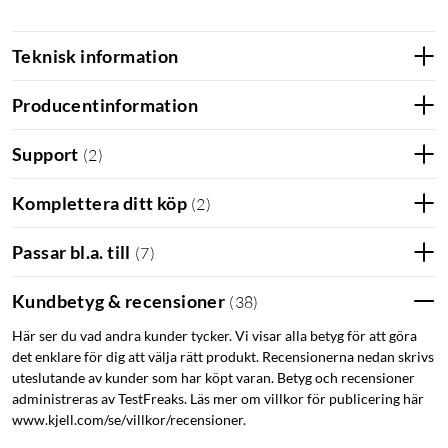
stöd (10 m räckvidd). Kopplas då direkt till mobilen med
tillhörande app (iOS och Android) där upp till 10 lampor kan
Teknisk information
styras. Kan även utan bryggan styras med rösten med hjälp av
Amazon Echo eller Google Home Assistant (stöd kommer
Producentinformation
inom kort).
Support
(
2
)
För full funktionalitet som fjärrstyrning utanför hemmet,
röststyrning i mobilen, wake up-light, schemaläggning,
Komplettera ditt köp
styrning av flera rum, och användning av upp till 50 lampor
(
2
)
krävs Philips Hue-brygga
(
50840
)
. Effekt: 6 W. Ljusflöde: 520
Passar bl.a. till
lm. Livslängd: 20000 h. Levereras med nätladdare. Mått:
(
7
)
Ø150x79 mm.
Kundbetyg & recensioner
(
38
)
Här ser du vad andra kunder tycker. Vi visar alla betyg för att göra
Ställ in Philips
det enklare för dig att välja rätt produkt. Recensionerna nedan skrivs
Hue Go med din
uteslutande av kunder som har köpt varan. Betyg och recensioner
mobil eller
administreras av TestFreaks. Läs mer om villkor för publicering här
www.kjell.com/se/villkor/recensioner.
direkt på
lampan. Skapa