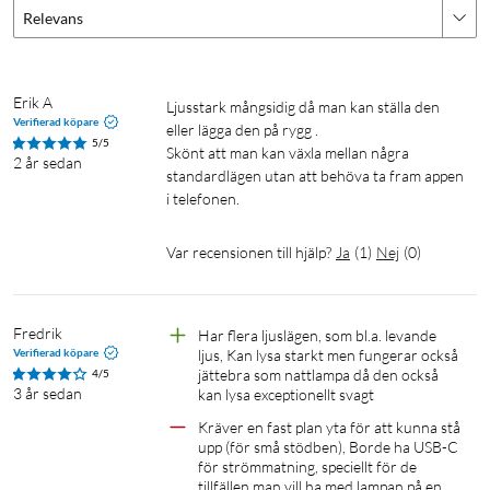
enskilt
Relevans
eller
som
grupp.
Erik A
Ljusstark mångsidig då man kan ställa den 
Verifierad köpare
eller lägga den på rygg .

5/5
Skönt att man kan växla mellan några 
2 år sedan
standardlägen utan att behöva ta fram appen 
i telefonen.
Styr lampan
efter humör
Var recensionen till hjälp?
Ja
(
1
)
Nej
(
0
)
med färdiga
ljusinställningar.
Fredrik
Har flera ljuslägen, som bl.a. levande 
Verifierad köpare
ljus, Kan lysa starkt men fungerar också 
jättebra som nattlampa då den också 
4/5
3 år sedan
kan lysa exceptionellt svagt
Philips Hue
Kräver en fast plan yta för att kunna stå 
Go kan bli en
upp (för små stödben), Borde ha USB-C 
del av ditt
för strömmatning, speciellt för de 
tillfällen man vill ha med lampan på en 