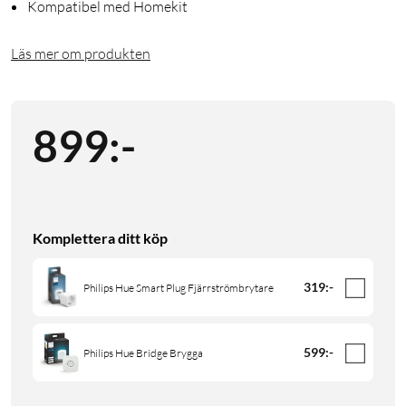
Kompatibel med Homekit
Läs mer om produkten
899
:
-
Komplettera ditt köp
319
:
-
Philips Hue Smart Plug Fjärrströmbrytare
599
:
-
Philips Hue Bridge Brygga