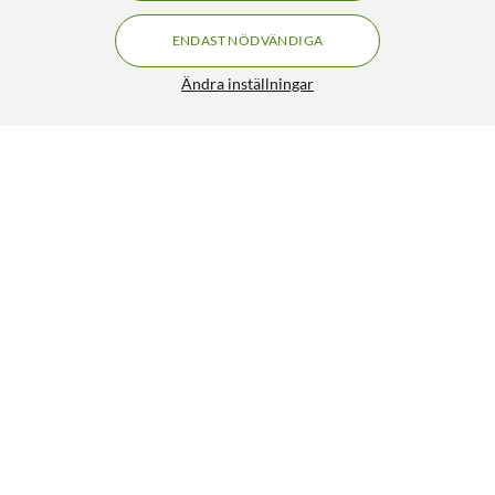
ENDAST NÖDVÄNDIGA
Ändra inställningar
Philips Hue Go Bärbar bordslampa
FRI FRAKT
4.5/5
899:-
HÄMTA
LÄGG I VARUKORGEN
Liknande produkter