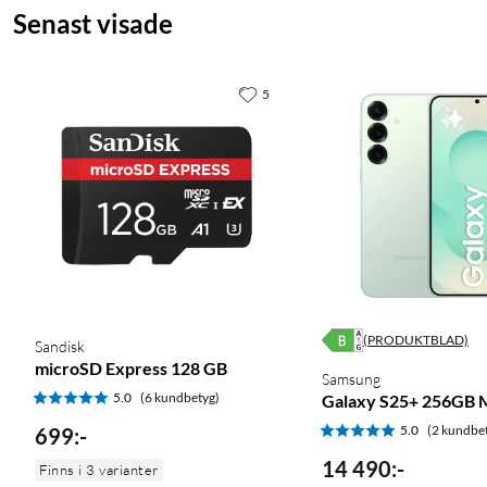
Livslängd: 25000 h
Senast visade
Kommunikation: Bluetooth och Zigbee
Philips Hue Bluetooth-app: iOS 13 och senare, Android 8.0 och 
Röstassistenter: Amazon Alexa, Apple HomeKit (via Hue Bridge)
5
(PRODUKTBLAD)
Sandisk
microSD Express 128 GB
Samsung
5.0
(6 kundbetyg)
Galaxy S25+ 256GB 
5.0
(2 kundbe
699
:
-
14 490
:
-
Finns i 3 varianter