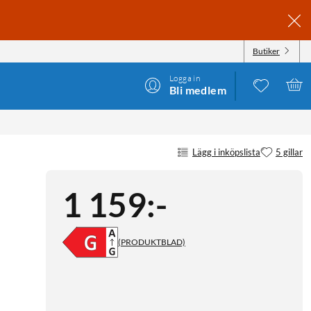
Butiker
Logga in
Bli medlem
Lägg i inköpslista
5 gillar
1 159
:
-
(PRODUKTBLAD)