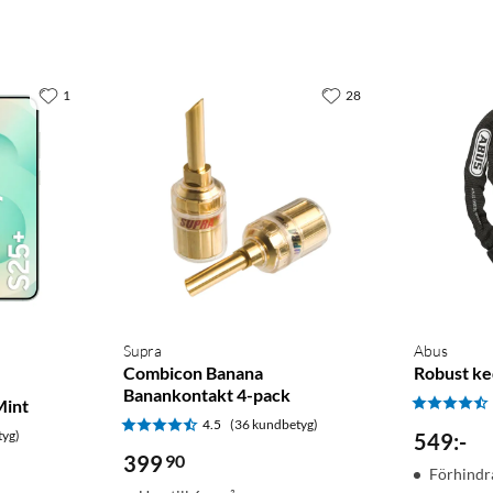
senare
, Google Assistant
1
28
Supra
Abus
Combicon Banana
Robust ke
Banankontakt 4-pack
Mint
4.5
(36 kundbetyg)
tyg)
549
:
-
399
90
Förhindr