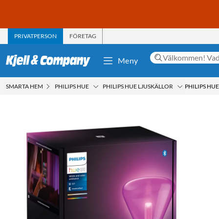
PRIVATPERSON
FÖRETAG
Meny
SMARTA HEM
PHILIPS HUE
PHILIPS HUE LJUSKÄLLOR