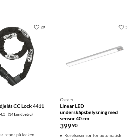
29
5
Osram
djelås CC Lock 4411
Linear LED
underskåpsbelysning med
4.5
(34 kundbetyg)
sensor 40 cm
399
90
ar repor på lacken
Rörelsesensor för automatisk