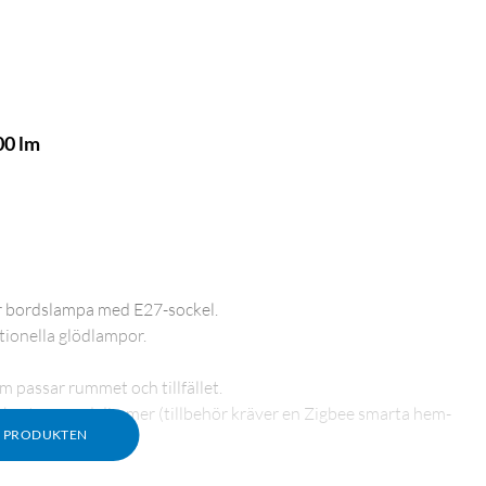
00 lm
er bordslampa med E27-sockel.
itionella glödlampor.
om passar rummet och tillfället.
ömbrytare med dimmer (tillbehör kräver en Zigbee smarta hem-
M PRODUKTEN