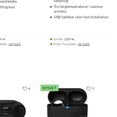
tändning
kantskedja
Tre färgtemperaturer i samma
iffrig kod
armatur
USB-laddbar utan fast installation
+ st
Online
:
100+ st
utiker.
Välj butik
Finns i 94 butiker.
Välj butik
NYHET
4
5