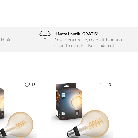
Hämta i butik, GRATIS!
tid på
Reservera online, redo att hämtas ut
efter 15 minuter. Kostnadsfritt!
13
13