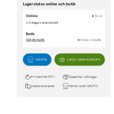
Lagerstatus online och butik
Online
5+ st
1-2 dagars leveranstid
Butik
Välj din butik
Finns i 1 butik.
HÄMTA
LÄGG I VARUKORGEN
Fri frakt från 599:-
Öppet köp i 100 dagar
Snabba leveranser
Hämta i butik, GRATIS!