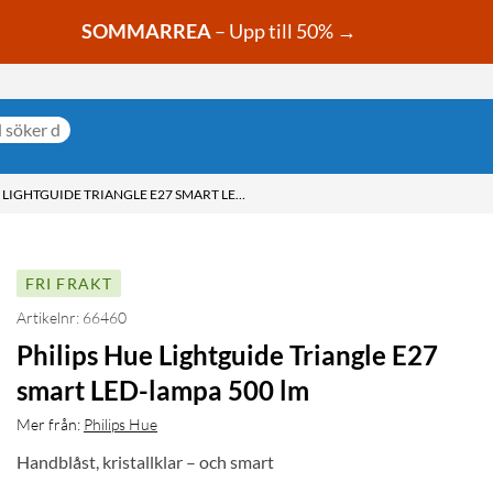
SOMMARREA
– Upp till 50% →
PHILIPS HUE LIGHTGUIDE TRIANGLE E27 SMART LED-LAMPA 500 LM
FRI FRAKT
Artikelnr: 66460
Philips Hue Lightguide Triangle E27
smart LED-lampa 500 lm
Mer från:
Philips Hue
Handblåst, kristallklar – och smart