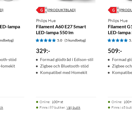
 du kan uppleva hela utbudet av Philips Hue-funktioner. Med en
rning i hela hemmet. Skapa rutiner för att automatisera hela din
D)
(PRODUKTBLAD)
(PROD
ler lägg till tillbehör som en rörelsesensor
(
50898
)
eller en
Philips Hue
Philips Hue
LED-lampa
Filament A60 E27 Smart
Filament G
LED-lampa 550 lm
LED-lampa 
undbetyg)
5.0
(5 kundbetyg)
5
pan med enheter som har stöd för Google Assistant, Apple
329
:
-
509
:
-
elt med röstkommandon.
ooth-stöd
Formad glödtråd i Edison-stil
Formad glö
Homekit
Zigbee och Bluetooth-stöd
Zigbee och
Kompatibel med Homekit
Kompatibe
Online
:
100+ st
Online
:
100+ 
tik
Finns i 89 butiker.
Välj butik
Finns i 45 buti