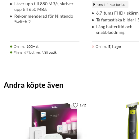
Läser upp till 880 MB/s, skriver
Finns i 4 varianter
upp till 650 MB/s
6,7-tums FHD+ skärm
Rekommenderad för Nintendo
Ta fantastiska bilder i
Switch 2
Lång batteritid och
snabbladdning
Online
:
100+ st
Online
:
Ej i lager
Finns i 67 butiker.
Välj butik
Andra köpte även
172