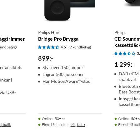
Philips Hue
Philips
äggtrimmer
Bridge Pro Brygga
CD Soundm
kassettdäc
kundbetyg)
4.5
(7 kundbetyg)
3
899
:
-
1 299
:
-
er ansiktets
Styr över 150 lampor
DAB+/FM-
Lagrar 500 ljusscener
snabbval
unkar i
Har MotionAware™-stöd
Bluetooth
Bass Boost
 via USB-
Inbyggt ka
kassettban
Online
:
50+ st
Online
:
50+ s
lj butik
Finns i 34 butiker.
Välj butik
Finns i 45 buti