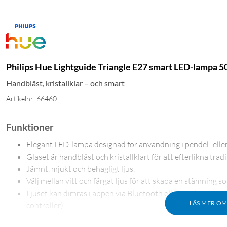
Philips Hue Lightguide Triangle E27 smart LED-lampa 5
Handblåst, kristallklar – och smart
Artikelnr: 66460
Funktioner
Elegant LED-lampa designad för användning i pendel- ell
Glaset är handblåst och kristallklart för att efterlikna trad
Jämnt, mjukt och behagligt ljus.
Välj mellan vitt och färgat ljus för att skapa en stämning s
Ljuset kan dimras i appen via Bluetooth eller med en str
LÄS MER O
controller).