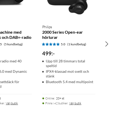
Philips
achine med
2000 Series Open-ear
k och DAB+-radio
hörlurar
.5
(5 kundbetyg)
5.0
(1 kundbetyg)
499
:
-
radio med 40
Upp till 28 timmars total
speltid
 6.0 med Dynamic
IPX4-klassad mot svett och
stänk
ssettdäck för
Bluetooth 5.4 med multipoint
d
t
Online
:
20+ st
ker.
Välj butik
Finns i 42 butiker.
Välj butik