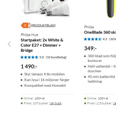
(PRODUKTBLAD)
Philips
OneBlade 360 sk
Philips Hue
4.5
(30 
Startpaket: 2x White &
Color E27 + Dimmer +
349
:
-
Bridge
360-blad som följ
5.0
(32 kundbetyg)
konturer
1 490
:
-
Helt vattentät – f
duschen
Styr lampor från mobilen
45 min batteritid
Kan lysa i 16 miljoner färger
laddning
Kompatibel med Homekit
Online
:
100+ st
Online
:
100+ st
Finns i 109 butiker.
Välj butik
Finns i 115 butiker.
Vä