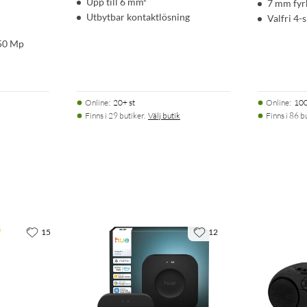
Upp till 6 mm²
7 mm fyr
Utbytbar kontaktlösning
Valfri 4-s
 50 Mp
Online
:
20+ st
Online
:
100
Finns i 29 butiker.
Välj butik
Finns i 86 b
15
12