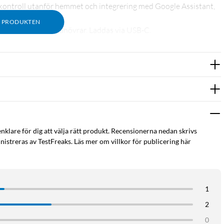
kontroll utanför hemmet och integrering med Google Assistant,
M PRODUKTEN
r till över 1000 manövrar. Laddas via USB-C.
enklare för dig att välja rätt produkt. Recensionerna nedan skrivs
istreras av TestFreaks. Läs mer om villkor för publicering här
1
2
0