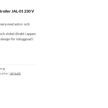
troller JAL-01 230 V
sera med astro- och
och vinkel direkt i appen
design för inbyggnad i
+ st
butiker.
Välj butik