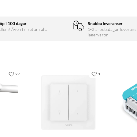
öp i 100 dagar
Snabba leveranser
em! Även fri retur i alla
1-2 arbetsdagar leverans
lagervaror
29
1