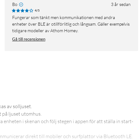
Bo
3 år sedan
4/5
Fungerar som tänkt men kommunikationen med andra
enheter över BLE är otillförlitlig och långsam. Gäller exempelvis
tidigare modeller av Athom Homey.
Gå till recensionen
as av solljuset.
t på ljuset utomhus.
enheten i skenan och följ stegen i appen för att ställa in start-
mmunicerar direkt till mobiler och surfplattor via Bluetooth LE.