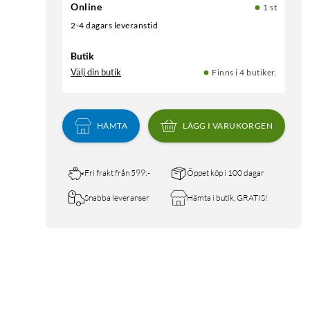
Online
1 st
2-4 dagars leveranstid
Butik
Välj din butik
Finns i 4 butiker.
HÄMTA
LÄGG I VARUKORGEN
Fri frakt från 599:-
Öppet köp i 100 dagar
Snabba leveranser
Hämta i butik, GRATIS!