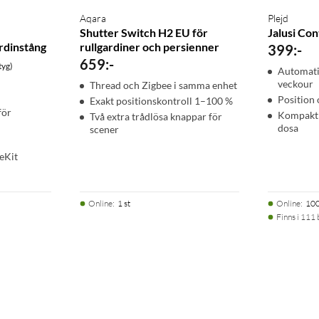
Aqara
Plejd
Shutter Switch H2 EU för
Jalusi Con
rdinstång
rullgardiner och persienner
399
:
-
659
:
-
tyg)
Automati
veckour
Thread och Zigbee i samma enhet
Position 
Exakt positionskontroll 1–100 %
för
Kompakt 
Två extra trådlösa knappar för
dosa
scener
eKit
Online
:
1 st
Online
:
100
Finns i 111 