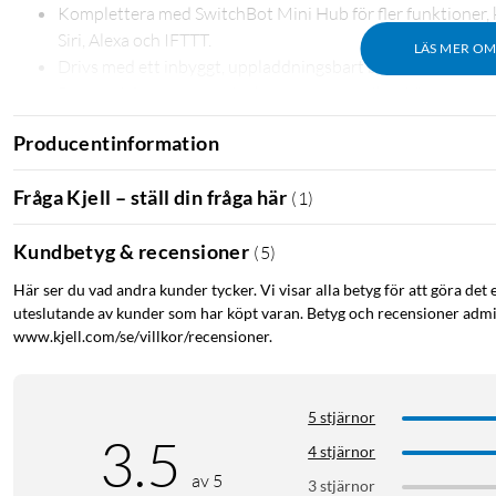
Komplettera med SwitchBot Mini Hub för fler funktioner, 
Siri, Alexa och IFTTT.
LÄS MER O
Drivs med ett inbyggt, uppladdningsbart batteri som räcke
Passar U-formade gardinskenor som t.ex. Ikea Vidga.
Producentinformation
Fråga Kjell – ställ din fråga här
(
1
)
Kundbetyg & recensioner
(
5
)
Här ser du vad andra kunder tycker. Vi visar alla betyg för att göra det 
uteslutande av kunder som har köpt varan. Betyg och recensioner admin
www.kjell.com/se/villkor/recensioner.
5 stjärnor
3.5
4 stjärnor
av 5
3 stjärnor