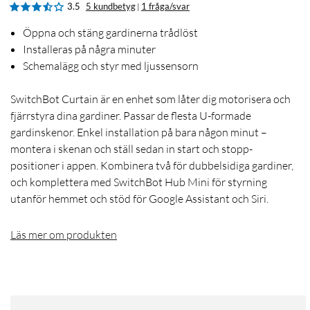
3.5
5 kundbetyg
1 fråga/svar
|
Öppna och stäng gardinerna trådlöst
Installeras på några minuter
Schemalägg och styr med ljussensorn
SwitchBot Curtain är en enhet som låter dig motorisera och
fjärrstyra dina gardiner. Passar de flesta U-formade
gardinskenor. Enkel installation på bara någon minut –
montera i skenan och ställ sedan in start och stopp-
positioner i appen. Kombinera två för dubbelsidiga gardiner,
och komplettera med SwitchBot Hub Mini för styrning
utanför hemmet och stöd för Google Assistant och Siri.
Läs mer om produkten