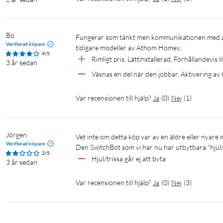
Bo
Fungerar som tänkt men kommunikationen med andra enheter över BLE är otillförlitlig och långsam. Gäller exempelvis 
Verifierad köpare
4/5
Rimligt pris, Lättinstallerad, Förhållandevis l
3 år sedan
Väsnas en del när den jobbar, Aktivering a
Var recensionen till hjälp?
Ja
(
0
)
Nej
(
1
)
Jörgen
Vet inte om detta köp var av en äldre eller nyare modell.

Verifierad köpare
Den SwitchBot som vi har nu har utbytbara "hjul/t
2/5
Hjul/trissa går ej att byta
3 år sedan
Var recensionen till hjälp?
Ja
(
0
)
Nej
(
3
)