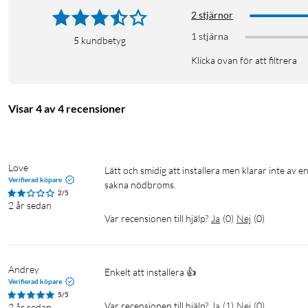
2 stjärnor
1 stjärna
5
kundbetyg
Klicka ovan för att filtrera
Visar 4 av 4 recensioner
Love
Lätt och smidig att installera men klarar inte av en skena med skarv, fastnar och hoppar då isärt och ramlar ned, verkar 
Verifierad köpare
sakna nödbroms.
2/5
2 år sedan
Var recensionen till hjälp?
Ja
(
0
)
Nej
(
0
)
Andrey
Enkelt att installera 👍
Verifierad köpare
5/5
Var recensionen till hjälp?
Ja
(
1
)
Nej
(
0
)
2 år sedan