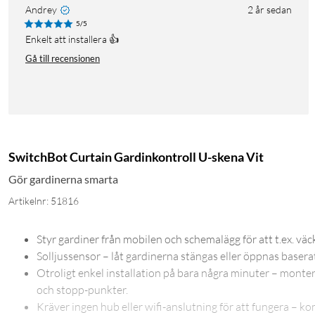
Andrey
2 år sedan
5/5
Enkelt att installera 👍
Gå till recensionen
SwitchBot Curtain Gardinkontroll U-skena Vit
Gör gardinerna smarta
Artikelnr: 51816
Styr gardiner från mobilen och schemalägg för att t.ex. väck
Solljussensor – låt gardinerna stängas eller öppnas basera
Otroligt enkel installation på bara några minuter – montera 
och stopp-punkter.
Kräver ingen hub eller wifi-anslutning för att fungera – ko