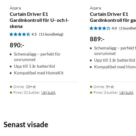
Aqara
Aqara
Curtain Driver E1
Curtain Driver E1
Gardinkontroll för U- och I-
Gardinkontroll för ga
skena
4.0
(1 kundbe
4.5
(11 kundbetyg)
889
:
-
890
:
-
Schemalägg – perfekt 
sovrummet
Schemalägg – perfekt för
sovrummet
Upp till 1 år batteritid
Upp till 1 år batteritid
Kompatibel med Hom
Kompatibel med HomeKit
Online
:
20+ st
Online
:
5+ st
Finns i 32 butiker.
Välj butik
Finns i 3 butiker.
Välj butik
Senast visade