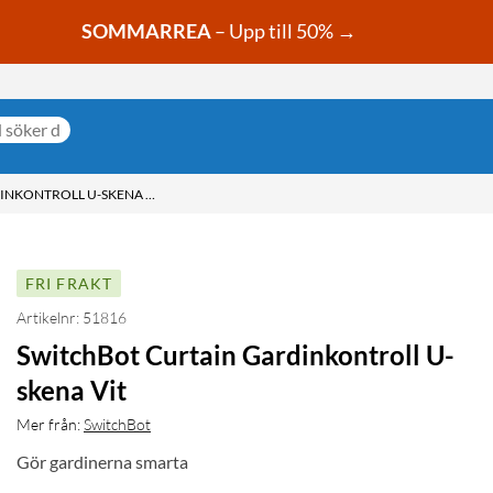
SOMMARREA
– Upp till 50% →
SWITCHBOT CURTAIN GARDINKONTROLL U-SKENA VIT
FRI FRAKT
Artikelnr: 51816
SwitchBot Curtain Gardinkontroll U-
skena Vit
Mer från:
SwitchBot
Gör gardinerna smarta