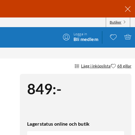
Butiker
Logga in
Bli medlem
Lägg i inköpslista
68 gillar
849
:
-
Lagerstatus online och butik