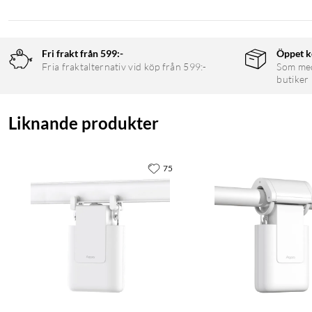
Fri frakt från 599:-
Öppet k
Fria fraktalternativ vid köp från 599:-
Som medl
butiker
Liknande produkter
75