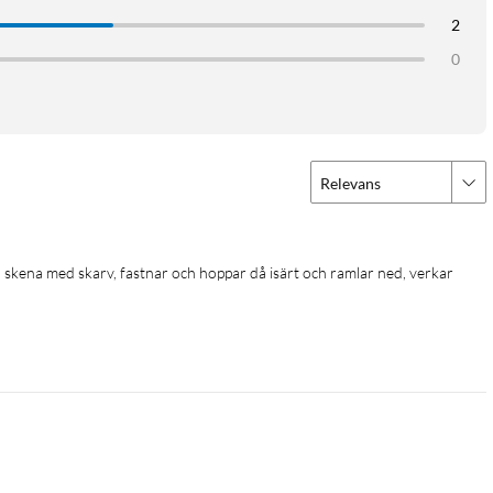
2
0
Relevans