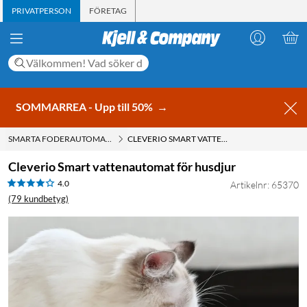
PRIVATPERSON
FÖRETAG
SOMMARREA - Upp till 50%
→
SMARTA FODERAUTOMATER
CLEVERIO SMART VATTENAUTOMAT FÖR HUSDJUR
Cleverio Smart vattenautomat för husdjur
4.0
Artikelnr: 65370
(79 kundbetyg)