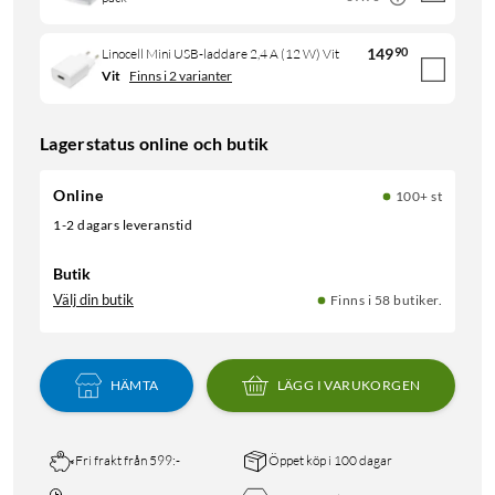
149
90
Linocell Mini USB-laddare 2,4 A (12 W) Vit
Vit
Finns i 2 varianter
Lagerstatus online och butik
Online
100+ st
1-2 dagars leveranstid
Butik
Välj din butik
Finns i 58 butiker.
HÄMTA
LÄGG I VARUKORGEN
Fri frakt från 599:-
Öppet köp i 100 dagar