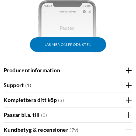
LÄS MER OM PRODUKTEN
Producentinformation
Support
(
1
)
Komplettera ditt köp
(
3
)
Passar bl.a. till
(
2
)
Kundbetyg & recensioner
(
79
)