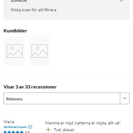
manual.
Klicka ovan för att filtrera
Specifikationer
Vattentank, volym: 1,9 liter
Kundbilder
Ström: 5 V/1 A (USB-laddare säljes separat)
Kabellängd: 1,2 meter
Anslutning: Wifi, 2,4 Ghz
Mått: 180x175x147 mm
Levereras med 1x filter och USB-kabel (USB-laddare säljes
separat)
Visar 3 av 33 recensioner
Relevans
Feeder
Hund
Katt
Djur
Vattenfontän
Fontän
Kattfontän
Husdjur
Maria 
Mamma är nöjd, katterna är nöjda, allt väl! 
Verifierad köpare
Tyst, älskad
5/5