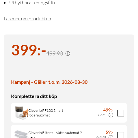
Utbytbara reningsfilter
Läs mer om produkten
399
:
-
499:90
Kampanj - Gäller t.o.m. 2026-08-30
Komplettera ditt köp
499
:
-
Cleverio PF100 Smart
799:-
foderautomat
59
:
-
Cleverio Filter till Vattenautomat 2-
69:90
pack