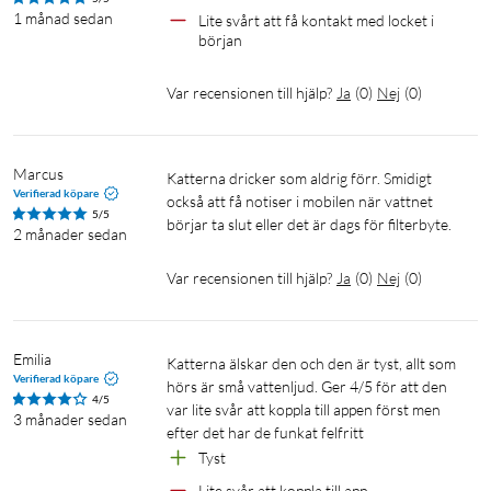
1 månad sedan
Lite svårt att få kontakt med locket i 
början
Var recensionen till hjälp?
Ja
(
0
)
Nej
(
0
)
Marcus
Katterna dricker som aldrig förr. Smidigt 
Verifierad köpare
också att få notiser i mobilen när vattnet 
5/5
börjar ta slut eller det är dags för filterbyte.
2 månader sedan
Var recensionen till hjälp?
Ja
(
0
)
Nej
(
0
)
Emilia
Katterna älskar den och den är tyst, allt som 
Verifierad köpare
hörs är små vattenljud. Ger 4/5 för att den 
4/5
var lite svår att koppla till appen först men 
3 månader sedan
efter det har de funkat felfritt
Tyst
Lite svår att koppla till app