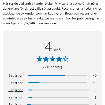
Smart Life
Här ser du vad andra kunder tycker. Vi visar alla betyg för att göra
det enklare för dig att välja rätt produkt. Recensionerna nedan skrivs
Enheten ansluts till appen Smart Life (iOS/Android) via ditt
uteslutande av kunder som har köpt varan. Betyg och recensioner
Wi-fi för att enkelt styra enheten direkt från mobil och
administreras av TestFreaks. Läs mer om villkor för publicering här
surfplatta. Aktivera vattenflödet på distans, eller ställ in
www.kjell.com/se/villkor/recensioner.
schemalagda tiden när vattnet ska fyllas på. Du får även
information om när det är dags att byta reningsfilter, rengöra
vattenpumpen samt när vattennivån är för låg.
4
av 5
79
kundbetyg
Underhåll
5 stjärnor
49
Det är rekommenderat att byta ut filtret efter 30 dagars
4 stjärnor
15
användande, för att undvika att skadliga bakterier bildas i
3 stjärnor
5
enheten. Vid byte av filter sköljs det nya filtret av och
blötläggs i ca 5 minuter, innan det installeras i enheten. För
2 stjärnor
5
extra filter, se
(
65371
)
. För rengöring av vattenpumpen, se
1 stjärna
5