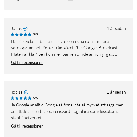
Jonas
1 år sedan
5/5
Har 4 stycken. Barnen har vars en i sina rum. En nere i
vardagsrummet. Ropar från köket. "hej Google, Broadcast -
Maten är klar" Sen kommer barnen om de är hungriga.... :...
Gå till recensionen
Tobias
2 år sedan
5/5
Ja Google är alltid Google så finns inte så mycket att säga mer
än att det är en bra och prisvärd högtalare som dessutom är
stabil i nätverket..
Gå till recensionen