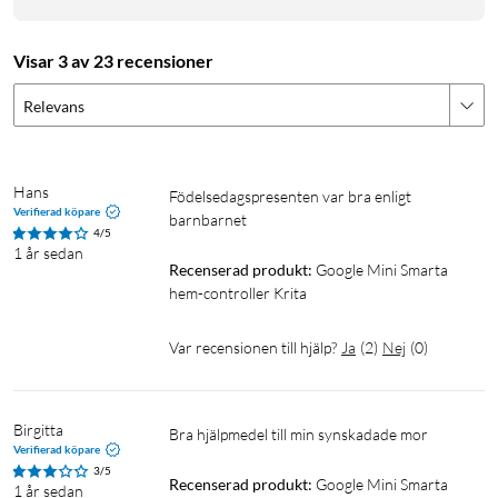
Visar 3 av 23 recensioner
Google home mini generation 2
Google Assistant
Relevans
Google högtalare
Google
Tibber
Hans
Födelsedagspresenten var bra enligt 
Verifierad köpare
barnbarnet
4/5
1 år sedan
Recenserad produkt:
Google Mini Smarta 
hem-controller Krita
Var recensionen till hjälp?
Ja
(
2
)
Nej
(
0
)
Birgitta
Bra hjälpmedel till min synskadade mor
Verifierad köpare
3/5
Recenserad produkt:
Google Mini Smarta 
1 år sedan