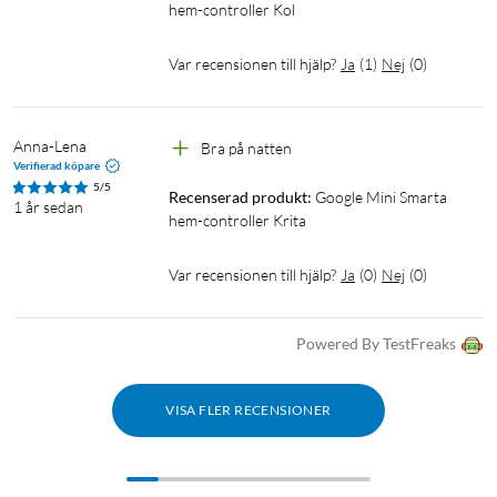
hem-controller Kol
Var recensionen till hjälp?
Ja
(
1
)
Nej
(
0
)
Anna-Lena
Bra på natten 
Verifierad köpare
5/5
Recenserad produkt:
Google Mini Smarta 
1 år sedan
hem-controller Krita
Var recensionen till hjälp?
Ja
(
0
)
Nej
(
0
)
Powered By TestFreaks
VISA FLER RECENSIONER