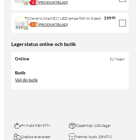
(PRODUKTBLAD)
199
90
Cleverio Smart E27 LED-lampa 806 lm 3-pack
(PRODUKTBLAD)
Lagerstatus online och butik
Online
Ej i lager
Butik
Välj din butik
Fri frakt från 599:-
Öppet köp i 100 dagar
Snabba leveranser
Hämta i butik, GRATIS!