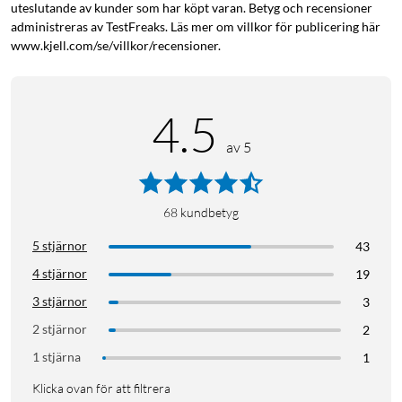
uteslutande av kunder som har köpt varan. Betyg och recensioner
administreras av TestFreaks. Läs mer om villkor för publicering här
www.kjell.com/se/villkor/recensioner.
4.5
av 5
68
kundbetyg
5 stjärnor
43
4 stjärnor
19
3 stjärnor
3
2 stjärnor
2
1 stjärna
1
Klicka ovan för att filtrera