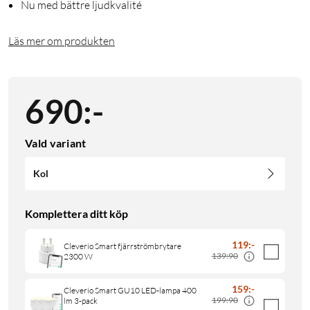
Nu med bättre ljudkvalité
Läs mer om produkten
690
:
-
Vald variant
Kol
Komplettera ditt köp
119
:
-
Cleverio Smart fjärrströmbrytare
139:90
2300 W
159
:
-
Cleverio Smart GU10 LED-lampa 400
199:90
lm 3-pack