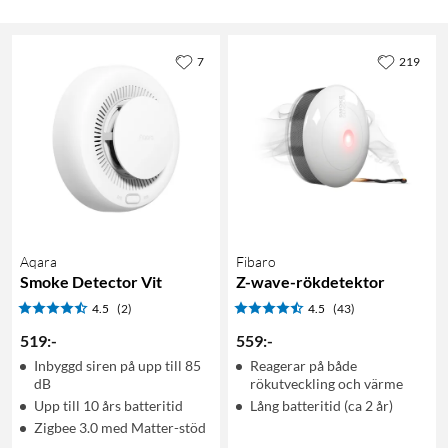
7
219
Aqara
Fibaro
Smoke Detector Vit
Z-wave-rökdetektor
4.5
(2)
4.5
(43)
519
:
-
559
:
-
Inbyggd siren på upp till 85
Reagerar på både
dB
rökutveckling och värme
Upp till 10 års batteritid
Lång batteritid (ca 2 år)
Zigbee 3.0 med Matter-stöd