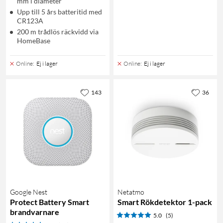
mm i diameter
Upp till 5 års batteritid med
CR123A
200 m trådlös räckvidd via
HomeBase
Online
:
Ej i lager
Online
:
Ej i lager
143
36
Google Nest
Netatmo
Protect Battery Smart
Smart Rökdetektor 1-pack
brandvarnare
5.0
(5)