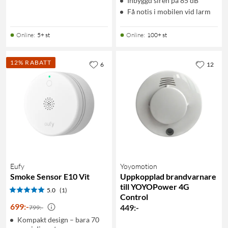
Inbyggd siren på 85 dB
Få notis i mobilen vid larm
Online
:
5+ st
Online
:
100+ st
12% RABATT
6
12
Eufy
Yoyomotion
Smoke Sensor E10 Vit
Uppkopplad brandvarnare
till YOYOPower 4G
5.0
(1)
Control
699
:
-
449
:
-
799:-
Kompakt design – bara 70