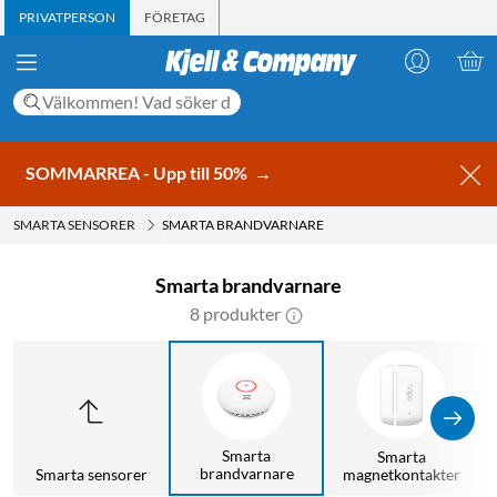
PRIVATPERSON
FÖRETAG
SOMMARREA - Upp till 50%
→
SMARTA SENSORER
SMARTA BRANDVARNARE
Smarta brandvarnare
8 produkter
Smarta
Smarta
brandvarnare
Smarta sensorer
magnetkontakter
t