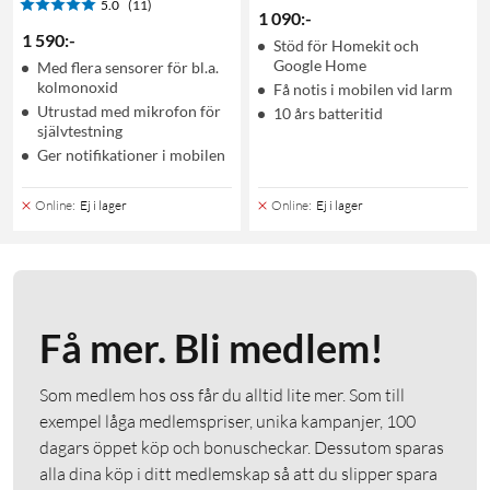
5.0
(11)
1 090
:
-
1 590
:
-
Stöd för Homekit och
Google Home
Med flera sensorer för bl.a.
kolmonoxid
Få notis i mobilen vid larm
Utrustad med mikrofon för
10 års batteritid
självtestning
Ger notifikationer i mobilen
Online
:
Ej i lager
Online
:
Ej i lager
Få mer. Bli medlem!
Som medlem hos oss får du alltid lite mer. Som till
exempel låga medlemspriser, unika kampanjer, 100
dagars öppet köp och bonuscheckar. Dessutom sparas
alla dina köp i ditt medlemskap så att du slipper spara