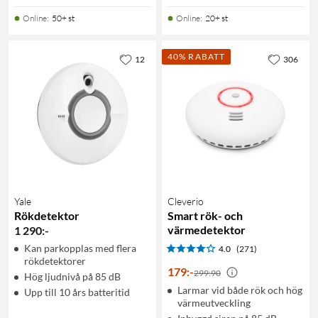
Online
:
50+ st
Online
:
20+ st
40% RABATT
12
306
Yale
Cleverio
Rökdetektor
Smart rök- och
värmedetektor
1 290
:
-
Kan parkopplas med flera
4.0
(271)
rökdetektorer
179
:
-
299:90
Hög ljudnivå på 85 dB
Larmar vid både rök och hög
Upp till 10 års batteritid
värmeutveckling