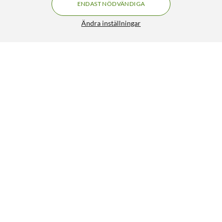
ENDAST NÖDVÄNDIGA
Ändra inställningar
Elgato Greenscreen med hopfällbart stativ
1 990:-
HÄMTA
Liknande produkter
139