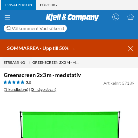
PRIVATPERSON
FÖRETAG
SOMMARREA - Upp till 50%
→
STREAMING
GREENSCREEN 2X3 M - MED STATIV
Greenscreen 2x3 m - med stativ
5.0
Artikelnr: 57189
(1 kundbetyg)
(2 frågor/svar)
|