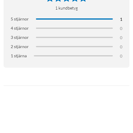
1
kundbetyg
Streaming
5 stjärnor
1
4 stjärnor
0
3 stjärnor
0
2 stjärnor
0
1 stjärna
0