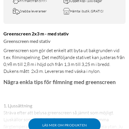
Fri frakt från 599:-
Öppet köp i 100 dagar
Snabba leveranser
Hämta i butik, GRATIS!
Greenscreen 2x3 m - med stativ
Greenscreen med stativ
Greenscreen som gör det enkelt att byta ut bakgrunden vid
t.ex. filminspelning. Det medföljande stativet kan justeras från
0,98 m till 2,8 m i höjd och från 1,3 m till 3,25 m i bredd.
Dukens mått: 2x3 m. Levereras med väska i nylon.
Några enkla tips för filmning med greenscreen
1. Ljussättning
Sträva efter att belysa greenscreen så jämnt som möjligt.
Ljuskällor som används på greenscreen bör ha samma
LÄS MER OM PRODUKTEN
färgtemperatur för att ge samma gröna ton över hela ytan. Ju