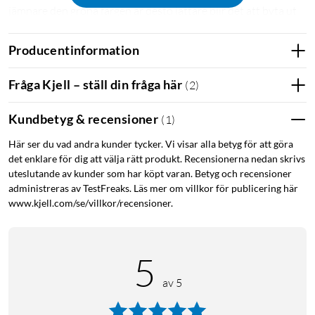
jämnare den gröna färgen är desto lättare blir det att byta ut
bakgrunden med t.ex. Keylight i Adobe After Effects.
Producentinformation
2. Gör greenscreen oskarp
Skuggor orsakade av små veck och rynkor ger en mörkare ton
Fråga Kjell – ställ din fråga här
(
2
)
av grönt vilket kan göra efterarbetet svårare. Placera därför
greenscreen en bit bakom objektet så att rynkor och veck blir
Kundbetyg & recensioner
(
1
)
oskarpa. Om det finns möjlighet att välja en större
Här ser du vad andra kunder tycker. Vi visar alla betyg för att göra
bländaröppning i kameran så ger det ett kortare skärpedjup
det enklare för dig att välja rätt produkt. Recensionerna nedan skrivs
vilket hjälper till att göra greenscreen ytterligare oskarp.
uteslutande av kunder som har köpt varan. Betyg och recensioner
administreras av TestFreaks. Läs mer om villkor för publicering här
3. Rätt färg på kläderna
www.kjell.com/se/villkor/recensioner.
Objektet eller personen som ska filmas bör inte ha samma
eller liknande färg som greenscreen. Kläder som ligger i
närheten av den gröna färgen gör att det blir svårt att få
5
distinkta konturer runt objektet.
av 5
Själva greenscreen togs bort med Keylight i Adobe After
Effects medan området utanför maskerades bort.