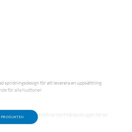
 spridningsdesign för att leverera en uppsättning
nde för alla hudtoner.
ickrande för motivet och tar bort hårda skuggor för en
M PRODUKTEN