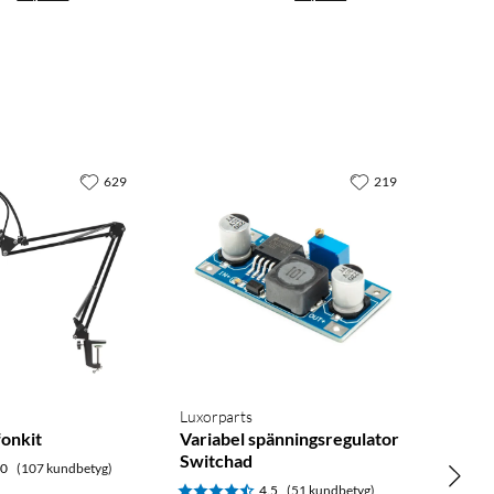
629
219
Luxorparts
onkit
Variabel spänningsregulator
Switchad
.0
(107 kundbetyg)
4.5
(51 kundbetyg)