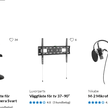
34
6
Luxorparts
Nikabe
te för
Väggfäste för tv 37–90”
M-2 Mikrof
era Svart
4.0
(5 kundbetyg)
4
kundbetyg)