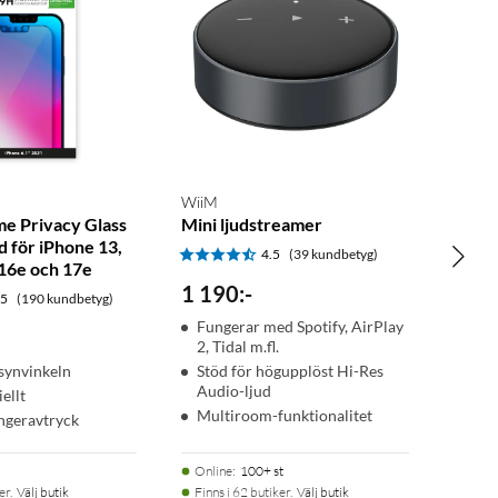
WiiM
me Privacy Glass
Mini ljudstreamer
 för iPhone 13,
4.5
(39 kundbetyg)
 16e och 17e
1 190
:
-
.5
(190 kundbetyg)
Fungerar med Spotify, AirPlay
2, Tidal m.fl.
synvinkeln
Stöd för högupplöst Hi-Res
Audio-ljud
ellt
Multiroom-funktionalitet
ingeravtryck
Online
:
100+ st
er.
Välj butik
Finns i 62 butiker.
Välj butik