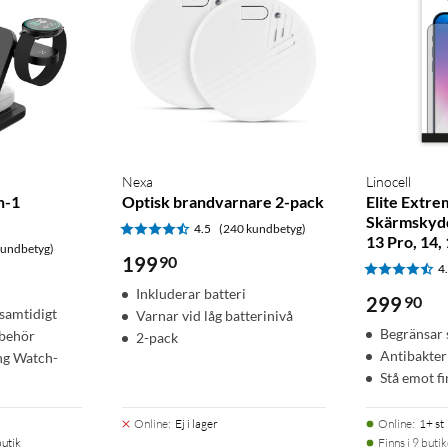
Nexa
Linocell
n-1
Optisk brandvarnare 2-pack
Elite Extre
Skärmskydd
4.5
(240 kundbetyg)
13 Pro, 14,
kundbetyg)
199
90
4
Inkluderar batteri
299
90
samtidigt
Varnar vid låg batterinivå
Begränsar 
lbehör
2-pack
Antibakteri
ng Watch-
Stå emot f
Online
:
Ej i lager
Online
:
1+ st
butik
Finns i 9 butik