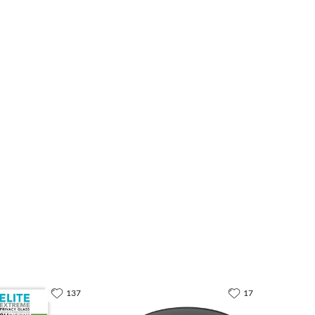
137
17