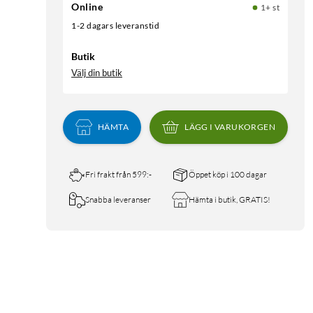
Online
1+ st
1-2 dagars leveranstid
Butik
Välj din butik
HÄMTA
LÄGG I VARUKORGEN
Fri frakt från 599:-
Öppet köp i 100 dagar
Snabba leveranser
Hämta i butik, GRATIS!