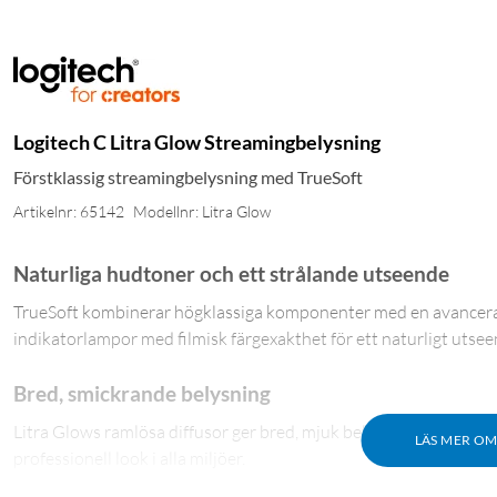
Logitech C Litra Glow Streamingbelysning
Förstklassig streamingbelysning med TrueSoft
Artikelnr: 65142
Modellnr: Litra Glow
Naturliga hudtoner och ett strålande utseende
TrueSoft kombinerar högklassiga komponenter med en avancerad
indikatorlampor med filmisk färgexakthet för ett naturligt utsee
Bred, smickrande belysning
Litra Glows ramlösa diffusor ger bred, mjuk belysning som är sm
LÄS MER O
professionell look i alla miljöer.