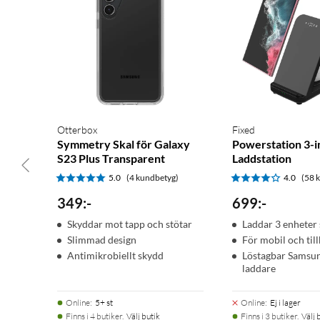
Otterbox
Fixed
Symmetry Skal för Galaxy
Powerstation 3-i
S23 Plus Transparent
Laddstation
5.0
(4 kundbetyg)
4.0
(58 
349
:
-
699
:
-
Skyddar mot tapp och stötar
Laddar 3 enheter 
Slimmad design
För mobil och til
Antimikrobiellt skydd
Löstagbar Samsu
laddare
Online
:
5+ st
Online
:
Ej i lager
Finns i 4 butiker.
Välj butik
Finns i 3 butiker.
Välj 