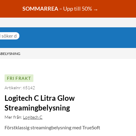
SOMMARREA
– Upp till 50% →
GBELYSNING
FRI FRAKT
Artikelnr: 65142
Logitech C Litra Glow
Streamingbelysning
Mer från:
Logitech C
Förstklassig streamingbelysning med TrueSoft