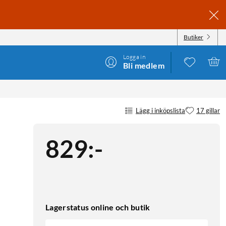
Butiker
Logga in
Bli medlem
Lägg i inköpslista
17 gillar
829
:
-
Lagerstatus online och butik