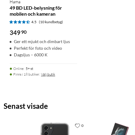
Hama
49 BD LED-belysning för
mobilen och kameran
4.5
(10 kundbetyg)
349
90
Ger ett mjukt och dimbart ljus
Perfekt för foto och video
Dagsljus – 6000 K
Online
:
5+ st
Finns i 18 butiker.
Välj butik
Senast visade
0