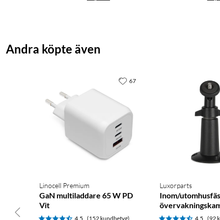
Andra köpte även
67
Linocell Premium
Luxorparts
GaN multiladdare 65 W PD
Inom/utomhusfäs
Vit
övervakningskam
4.5
(152 kundbetyg)
4.5
(92 