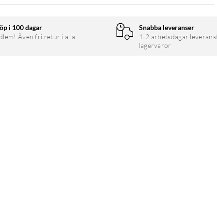
ra för på/av, ljusstyrka, färgtemperatur, förval och G-
öp i 100 dagar
Snabba leveranser
em! Även fri retur i alla
1-2 arbetsdagar leverans
lagervaror