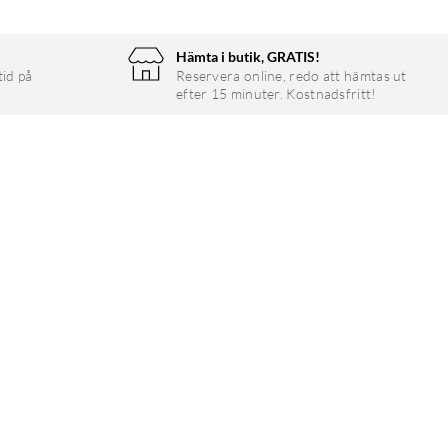
Hämta i butik, GRATIS!
tid på
Reservera online, redo att hämtas ut
efter 15 minuter. Kostnadsfritt!