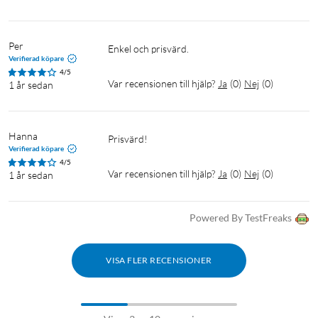
Per
Enkel och prisvärd.
Verifierad köpare
4/5
Var recensionen till hjälp?
Ja
(
0
)
Nej
(
0
)
1 år sedan
Hanna
Prisvärd! 
Verifierad köpare
4/5
Var recensionen till hjälp?
Ja
(
0
)
Nej
(
0
)
1 år sedan
Powered By TestFreaks
VISA FLER RECENSIONER