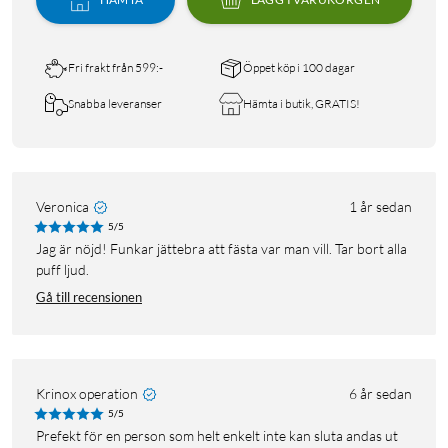
Fri frakt från 599:-
Öppet köp i 100 dagar
Snabba leveranser
Hämta i butik, GRATIS!
Veronica
1 år sedan
5/5
Jag är nöjd! Funkar jättebra att fästa var man vill. Tar bort alla
puff ljud.
Gå till recensionen
Krinox operation
6 år sedan
5/5
Prefekt för en person som helt enkelt inte kan sluta andas ut