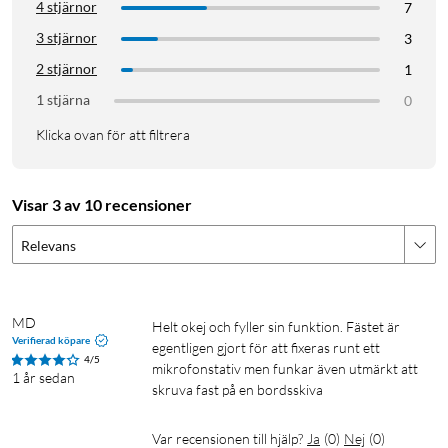
4 stjärnor
7
3 stjärnor
3
2 stjärnor
1
1 stjärna
0
Klicka ovan för att filtrera
Visar 3 av 10 recensioner
Relevans
MD
Helt okej och fyller sin funktion. Fästet är 
Verifierad köpare
egentligen gjort för att fixeras runt ett 
4/5
mikrofonstativ men funkar även utmärkt att 
1 år sedan
skruva fast på en bordsskiva 
Var recensionen till hjälp?
Ja
(
0
)
Nej
(
0
)