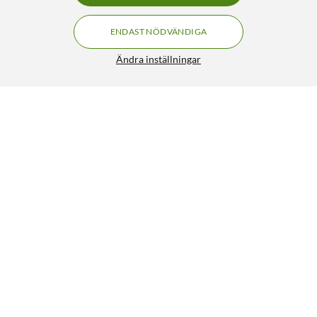
ENDAST NÖDVÄNDIGA
Ändra inställningar
Luxorparts Puffskydd med svanhals
199:90
4/5
HÄMTA
LÄGG I VARUKORGEN
Senast visade