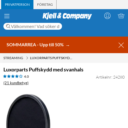
PRIVATPERSON
FÖRETAG
SOMMARREA - Upp till 50%
→
STREAMING
LUXORPARTS PUFFSKYDD MED SVANHALS
Luxorparts Puffskydd med svanhals
4.0
Artikelnr: 24280
(21 kundbetyg)