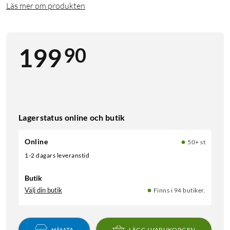
Läs mer om produkten
90
199
Lagerstatus online och butik
Online
50+ st
1-2 dagars leveranstid
Butik
Välj din butik
Finns i 94 butiker.
HÄMTA
LÄGG I VARUKORGEN