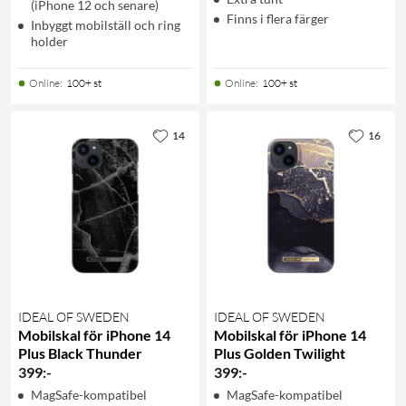
(iPhone 12 och senare)
Finns i flera färger
Inbyggt mobilställ och ring
holder
Online
:
100+ st
Online
:
100+ st
14
16
IDEAL OF SWEDEN
IDEAL OF SWEDEN
Mobilskal för iPhone 14
Mobilskal för iPhone 14
Plus Black Thunder
Plus Golden Twilight
399
:
-
399
:
-
MagSafe-kompatibel
MagSafe-kompatibel