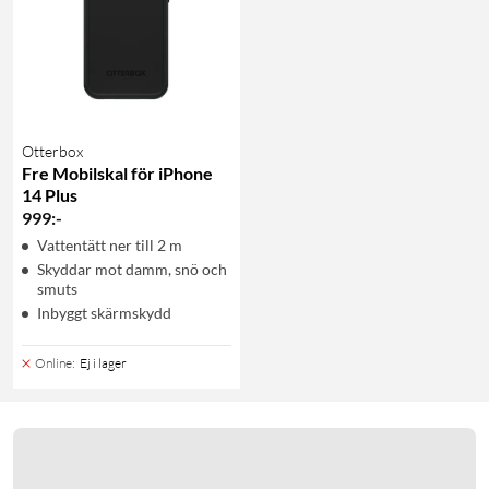
Otterbox
Fre Mobilskal för iPhone
14 Plus
999
:
-
Vattentätt ner till 2 m
Skyddar mot damm, snö och
smuts
Inbyggt skärmskydd
Online
:
Ej i lager