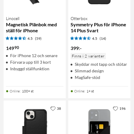
Linocell
Otterbox
Magnetisk Plånbok med
Symmetry Plus för iPhone
ställ för iPhone
14 Plus Svart
4.5
(59)
4.5
(14)
90
149
399
:
-
För iPhone 12 och senare
Finns i 2 varianter
Förvara upp till 3 kort
Skyddar mot tapp och stötar
Inbyggd ställfunktion
Slimmad design
MagSafe-stöd
Online
:
100+ st
Online
:
1+ st
38
196