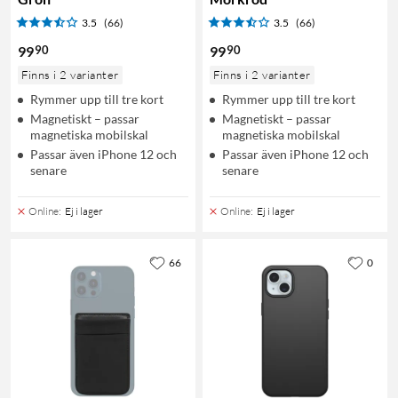
3.5
(66)
3.5
(66)
90
90
99
99
Finns i 2 varianter
Finns i 2 varianter
Rymmer upp till tre kort
Rymmer upp till tre kort
Magnetiskt – passar
Magnetiskt – passar
magnetiska mobilskal
magnetiska mobilskal
Passar även iPhone 12 och
Passar även iPhone 12 och
senare
senare
Online
:
Ej i lager
Online
:
Ej i lager
66
0