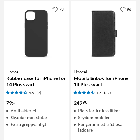
73
96
Linocell
Linocell
Rubber case för iPhone för
Mobilplånbok för iPhone
14 Plus svart
14 Plus svart
4.5
(9)
4.5
(37)
90
79
:
-
249
Antibakteriellt
Plats för tre kreditkort
Skyddar mot stötar
Skyddar mobilen
Extra greppvänligt
Fungerar med trådlösa
laddare