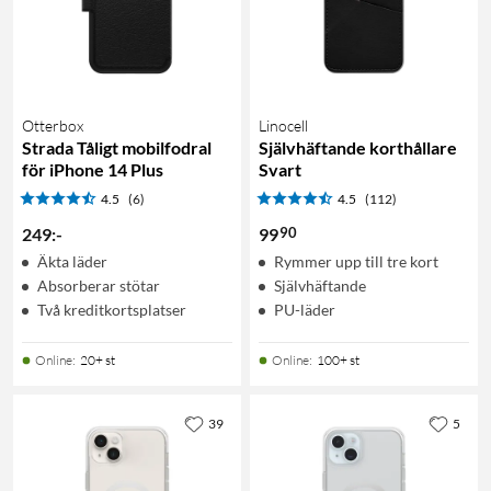
Otterbox
Linocell
Strada Tåligt mobilfodral
Självhäftande korthållare
för iPhone 14 Plus
Svart
4.5
(6)
4.5
(112)
90
249
:
-
99
Äkta läder
Rymmer upp till tre kort
Absorberar stötar
Självhäftande
Två kreditkortsplatser
PU-läder
Online
:
20+ st
Online
:
100+ st
39
5