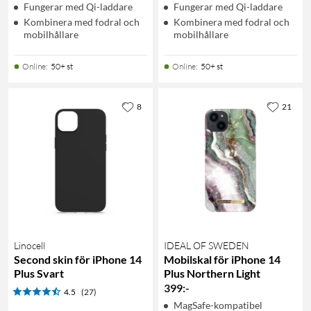
Fungerar med Qi-laddare
Fungerar med Qi-laddare
Kombinera med fodral och
Kombinera med fodral och
mobilhållare
mobilhållare
Online
:
50+ st
Online
:
50+ st
8
21
Linocell
IDEAL OF SWEDEN
Second skin för iPhone 14
Mobilskal för iPhone 14
Plus Svart
Plus Northern Light
399
:
-
4.5
(27)
MagSafe-kompatibel