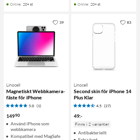
Online
:
20+ st
Online
:
20+ st
39
83
Linocell
Linocell
Magnetiskt Webbkamera-
Second skin för iPhone 14
fäste för iPhone
Plus Klar
5.0
(1)
4.5
(27)
90
149
49
:
-
Använd iPhone som
Finns i 2 varianter
webbkamera
Antibakteriellt
Kompatibel med MagSafe
Extra tunt