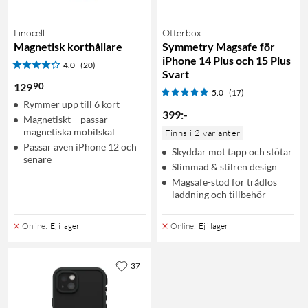
Linocell
Otterbox
Magnetisk korthållare
Symmetry Magsafe för
iPhone 14 Plus och 15 Plus
4.0
(20)
Svart
90
129
5.0
(17)
Rymmer upp till 6 kort
399
:
-
Magnetiskt – passar
magnetiska mobilskal
Finns i 2 varianter
Passar även iPhone 12 och
Skyddar mot tapp och stötar
senare
Slimmad & stilren design
Magsafe-stöd för trådlös
laddning och tillbehör
Online
:
Ej i lager
Online
:
Ej i lager
37