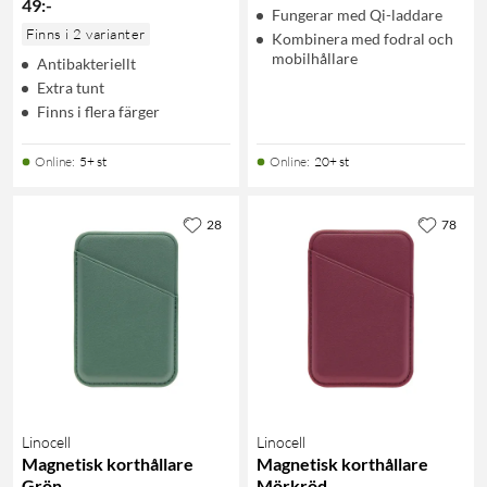
49
:
-
Fungerar med Qi-laddare
Finns i 2 varianter
Kombinera med fodral och
mobilhållare
Antibakteriellt
Extra tunt
Finns i flera färger
Online
:
5+ st
Online
:
20+ st
28
78
Linocell
Linocell
Magnetisk korthållare
Magnetisk korthållare
Grön
Mörkröd