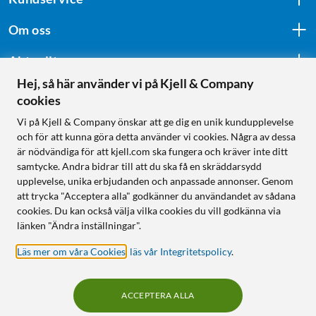
Om oss
Aktuellt
Hej, så här använder vi på Kjell & Company
cookies
Följ oss
Vi på Kjell & Company önskar att ge dig en unik kundupplevelse
och för att kunna göra detta använder vi cookies. Några av dessa
är nödvändiga för att kjell.com ska fungera och kräver inte ditt
samtycke. Andra bidrar till att du ska få en skräddarsydd
Handla från:
upplevelse, unika erbjudanden och anpassade annonser. Genom
att trycka "Acceptera alla" godkänner du användandet av sådana
Sverige
cookies. Du kan också välja vilka cookies du vill godkänna via
Norge
länken "Ändra inställningar".
Läs mer om våra Cookies
,
läs vår Integritetspolicy
.
ACCEPTERA ALLA