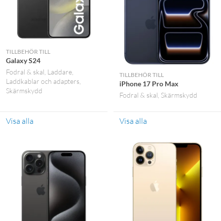
TILLBEHÖR TILL
Galaxy S24
Fodral & skal
Laddare
TILLBEHÖR TILL
Laddkablar och adapters
iPhone 17 Pro Max
Skärmskydd
Fodral & skal
Skärmskydd
Visa alla
Visa alla