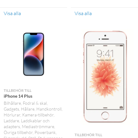
Visa alla
Visa alla
TILLBEHÖR TILL
iPhone 14 Plus
Bilhållare
Fodral & skal
Gadgets
Hållare
Handkontroll
Hörlurar
Kamera-tillbehör
Laddare
Laddkablar och
adapters
Mediaströmmare
Övriga tillbehör
Powerbank
TILLBEHÖR TILL