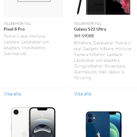
TILLBEHÖR TILL
TILLBEHÖR TILL
Pixel 8 Pro
Galaxy S22 Ultra
SM-S908B
Fodral & skal
Hörlurar
Laddare
Laddkablar och
Bilhållare
Datakablar
Fodral &
adapters
Mobiltelefon
skal
Gadgets
Hållare
Hörlurar
Skärmskydd
Kamera-tillbehör
Laddare
Laddkablar och adapters
Övriga tillbehör
Powerbank
Skärmskydd
Ställ
Väskor &
förvaring
Visa alla
Visa alla