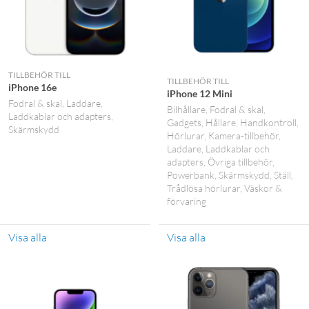
TILLBEHÖR TILL
TILLBEHÖR TILL
iPhone 16e
iPhone 12 Mini
Fodral & skal
Laddare
Bilhållare
Fodral & skal
Laddkablar och adapters
Gadgets
Hållare
Handkontroll
Skärmskydd
Hörlurar
Kamera-tillbehör
Laddare
Laddkablar och
adapters
Övriga tillbehör
Powerbank
Skärmskydd
Ställ
Trådlösa hörlurar
Väskor &
förvaring
Visa alla
Visa alla