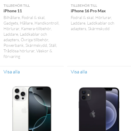
TILLBEHÖR TILL
TILLBEHÖR TILL
iPhone 11
iPhone 16 Pro Max
Bilhållare
Fodral & skal
Fodral & skal
Hörlurar
Gadgets
Hållare
Handkontroll
Laddare
Laddkablar och
Hörlurar
Kamera-tillbehör
adapters
Skärmskydd
Laddare
Laddkablar och
adapters
Övriga tillbehör
Powerbank
Skärmskydd
Ställ
Trådlösa hörlurar
Väskor &
förvaring
Visa alla
Visa alla