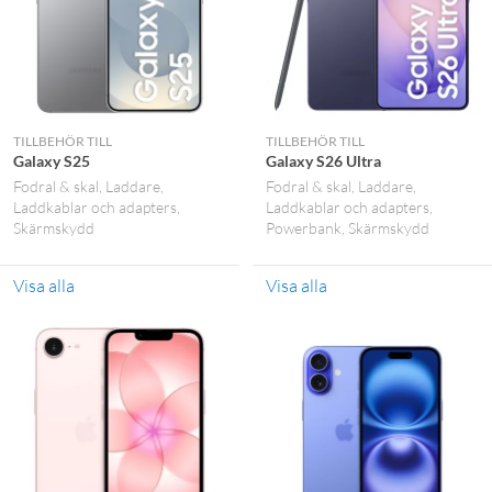
TILLBEHÖR TILL
TILLBEHÖR TILL
Galaxy S25
Galaxy S26 Ultra
Fodral & skal
Laddare
Fodral & skal
Laddare
Laddkablar och adapters
Laddkablar och adapters
Skärmskydd
Powerbank
Skärmskydd
Visa alla
Visa alla