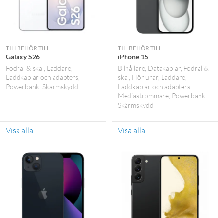
TILLBEHÖR TILL
TILLBEHÖR TILL
Galaxy S26
iPhone 15
Fodral & skal
Laddare
Bilhållare
Datakablar
Fodral &
Laddkablar och adapters
skal
Hörlurar
Laddare
Powerbank
Skärmskydd
Laddkablar och adapters
Mediaströmmare
Powerbank
Skärmskydd
Visa alla
Visa alla