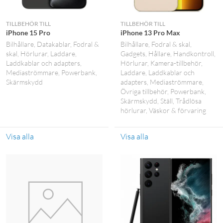
TILLBEHÖR TILL
TILLBEHÖR TILL
iPhone 15 Pro
iPhone 13 Pro Max
Bilhållare
Datakablar
Fodral &
Bilhållare
Fodral & skal
skal
Hörlurar
Laddare
Gadgets
Hållare
Handkontroll
Laddkablar och adapters
Hörlurar
Kamera-tillbehör
Mediaströmmare
Powerbank
Laddare
Laddkablar och
Skärmskydd
adapters
Mediaströmmare
Övriga tillbehör
Powerbank
Skärmskydd
Ställ
Trådlösa
hörlurar
Väskor & förvaring
Visa alla
Visa alla