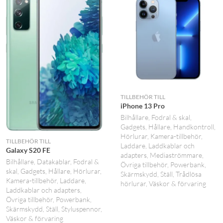
TILLBEHÖR TILL
iPhone 13 Pro
Bilhållare
Fodral & skal
Gadgets
Hållare
Handkontroll
Hörlurar
Kamera-tillbehör
TILLBEHÖR TILL
Laddare
Laddkablar och
Galaxy S20 FE
adapters
Mediaströmmare
Bilhållare
Datakablar
Fodral &
Övriga tillbehör
Powerbank
skal
Gadgets
Hållare
Hörlurar
Skärmskydd
Ställ
Trådlösa
Kamera-tillbehör
Laddare
hörlurar
Väskor & förvaring
Laddkablar och adapters
Övriga tillbehör
Powerbank
Skärmskydd
Ställ
Styluspennor
Väskor & förvaring