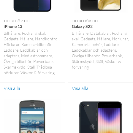
TILLBEHÖR TILL
TILLBEHÖR TILL
iPhone 13
Galaxy S22
Bilhållare
Fodral & skal
Bilhållare
Datakablar
Fodral &
Gadgets
Hållare
Handkontroll
skal
Gadgets
Hållare
Hörlurar
Hörlurar
Kamera-tillbehör
Kamera-tillbehör
Laddare
Laddare
Laddkablar och
Laddkablar och adapters
adapters
Mediaströmmare
Övriga tillbehör
Powerbank
Övriga tillbehör
Powerbank
Skärmskydd
Ställ
Väskor &
Skärmskydd
Ställ
Trådlösa
förvaring
hörlurar
Väskor & förvaring
Visa alla
Visa alla