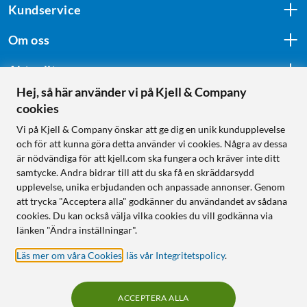
Kundservice
Om oss
Aktuellt
Hej, så här använder vi på Kjell & Company
cookies
Följ oss
Vi på Kjell & Company önskar att ge dig en unik kundupplevelse
och för att kunna göra detta använder vi cookies. Några av dessa
är nödvändiga för att kjell.com ska fungera och kräver inte ditt
samtycke. Andra bidrar till att du ska få en skräddarsydd
Handla från:
upplevelse, unika erbjudanden och anpassade annonser. Genom
att trycka "Acceptera alla" godkänner du användandet av sådana
Sverige
cookies. Du kan också välja vilka cookies du vill godkänna via
Norge
länken "Ändra inställningar".
Läs mer om våra Cookies
,
läs vår Integritetspolicy
.
ACCEPTERA ALLA