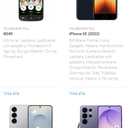
TILLBEHÖR TILL
TILLBEHÖR TILL
8040
iPhone SE (2022)
Hörlurar
Laddare
Laddkablar
Bilhållare
Fodral & skal
och adapters
Minneskort &
Gadgets
Hållare
Handkontroll
lagring
Övriga tillbehör
Övrigt
Hörlurar
Kamera-tillbehör
Powerbank
Laddare
Laddkablar och
adapters
Mediaströmmare
Övriga tillbehör
Powerbank
Skärmskydd
Ställ
Trådlösa
hörlurar
Väskor & förvaring
Visa alla
Visa alla