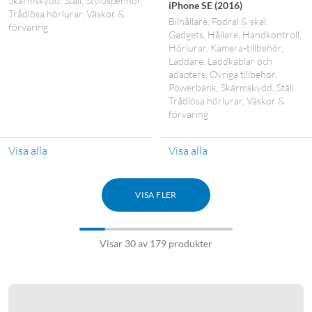
Skärmskydd
Ställ
Styluspennor
iPhone SE (2016)
Trådlösa hörlurar
Väskor &
Bilhållare
Fodral & skal
förvaring
Gadgets
Hållare
Handkontroll
Hörlurar
Kamera-tillbehör
Laddare
Laddkablar och
adapters
Övriga tillbehör
Powerbank
Skärmskydd
Ställ
Trådlösa hörlurar
Väskor &
förvaring
Visa alla
Visa alla
VISA FLER
Visar 30 av 179 produkter