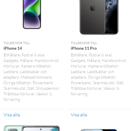
TILLBEHÖR TILL
TILLBEHÖR TILL
iPhone 14
iPhone 11 Pro
Bilhållare
Fodral & skal
Bilhållare
Fodral & skal
Gadgets
Hållare
Handkontroll
Gadgets
Hållare
Handkontroll
Hörlurar
Kamera-tillbehör
Hörlurar
Kamera-tillbehör
Laddare
Laddkablar och
Laddare
Laddkablar och
adapters
Mediaströmmare
adapters
Övriga tillbehör
Övriga tillbehör
Powerbank
Powerbank
Skärmskydd
Ställ
Skärmskydd
Ställ
Styluspennor
Trådlösa hörlurar
Väskor &
Trådlösa hörlurar
Väskor &
förvaring
förvaring
Visa alla
Visa alla