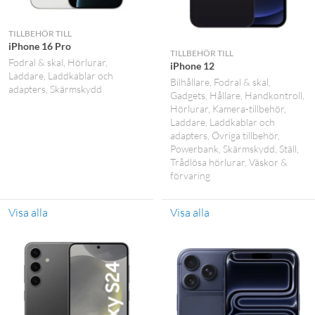
TILLBEHÖR TILL
iPhone 16 Pro
TILLBEHÖR TILL
Fodral & skal
Hörlurar
iPhone 12
Laddare
Laddkablar och
Bilhållare
Fodral & skal
adapters
Skärmskydd
Gadgets
Hållare
Handkontroll
Hörlurar
Kamera-tillbehör
Laddare
Laddkablar och
adapters
Övriga tillbehör
Powerbank
Skärmskydd
Ställ
Trådlösa hörlurar
Väskor &
förvaring
Visa alla
Visa alla