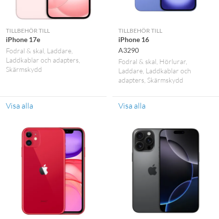
TILLBEHÖR TILL
TILLBEHÖR TILL
iPhone 17e
iPhone 16
A3290
Fodral & skal
Laddare
Laddkablar och adapters
Fodral & skal
Hörlurar
Skärmskydd
Laddare
Laddkablar och
adapters
Skärmskydd
Visa alla
Visa alla