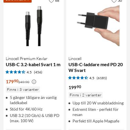
68
30
Linocell Premium Kevlar
Linocell
USB-C 3.2-kabel Svart 1 m
USB-C-laddare med PD 20
W Svart
4.5
(456)
4.5
(6181)
90
179
249:90
90
199
Finns i 3 varianter
Finns i 2 varianter
5 gånger tåligare än vanlig
laddkabel
Upp till 20 W snabbladdning
Stöd för 4K/60 Hz
Extremt liten - perfekt för
resan
USB 3.2 (10 Gb/s) & USB PD
(max. 100 W)
Perfekt till Apple Magsafe