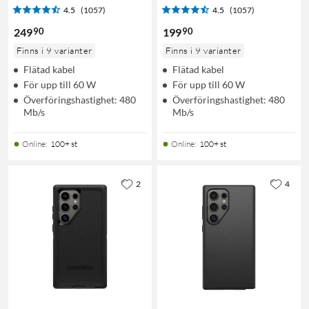
4.5
(1057)
4.5
(1057)
90
90
249
199
Finns i 9 varianter
Finns i 9 varianter
Flätad kabel
Flätad kabel
För upp till 60 W
För upp till 60 W
Överföringshastighet: 480
Överföringshastighet: 480
Mb/s
Mb/s
Online
:
100+ st
Online
:
100+ st
2
4