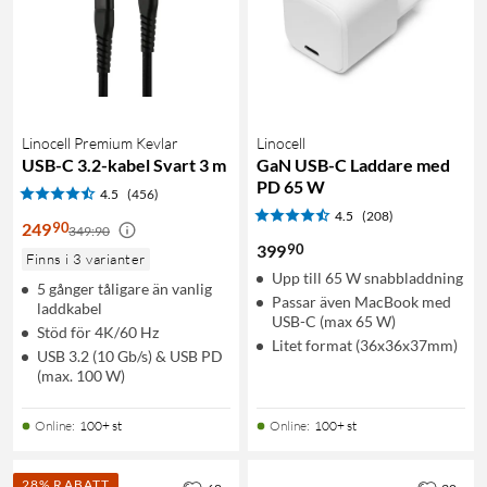
Linocell Premium Kevlar
Linocell
USB-C 3.2-kabel Svart 3 m
GaN USB-C Laddare med
PD 65 W
4.5
(456)
4.5
(208)
90
249
349:90
90
399
Finns i 3 varianter
Upp till 65 W snabbladdning
5 gånger tåligare än vanlig
Passar även MacBook med
laddkabel
USB-C (max 65 W)
Stöd för 4K/60 Hz
Litet format (36x36x37mm)
USB 3.2 (10 Gb/s) & USB PD
(max. 100 W)
Online
:
100+ st
Online
:
100+ st
28% RABATT