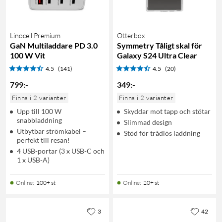
Linocell Premium
Otterbox
GaN Multiladdare PD 3.0
Symmetry Tåligt skal för
100 W Vit
Galaxy S24 Ultra Clear
4.5
(141)
4.5
(20)
799
:
-
349
:
-
Finns i 2 varianter
Finns i 2 varianter
Upp till 100 W
Skyddar mot tapp och stötar
snabbladdning
Slimmad design
Utbytbar strömkabel –
Stöd för trådlös laddning
perfekt till resan!
4 USB-portar (3 x USB-C och
1 x USB-A)
Online
:
100+ st
Online
:
20+ st
3
42