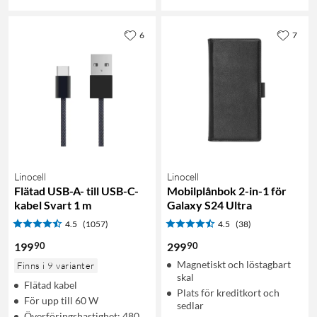
6
7
Linocell
Linocell
Flätad USB-A- till USB-C-
Mobilplånbok 2-in-1 för
kabel Svart 1 m
Galaxy S24 Ultra
4.5
(1057)
4.5
(38)
90
90
199
299
Magnetiskt och löstagbart
Finns i 9 varianter
skal
Flätad kabel
Plats för kreditkort och
För upp till 60 W
sedlar
Överföringshastighet: 480