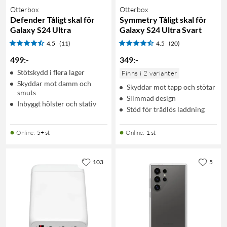
Otterbox
Otterbox
Defender Tåligt skal för
Symmetry Tåligt skal för
Galaxy S24 Ultra
Galaxy S24 Ultra Svart
4.5
(11)
4.5
(20)
499
:
-
349
:
-
Stötskydd i flera lager
Finns i 2 varianter
Skyddar mot damm och
Skyddar mot tapp och stötar
smuts
Slimmad design
Inbyggt hölster och stativ
Stöd för trådlös laddning
Online
:
5+ st
Online
:
1 st
103
5