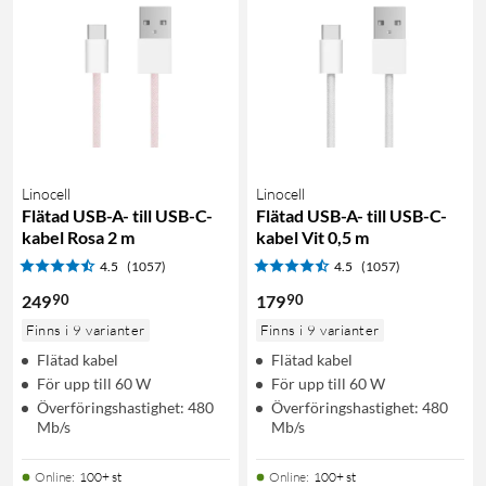
Linocell
Linocell
Flätad USB-A- till USB-C-
Flätad USB-A- till USB-C-
kabel Rosa 2 m
kabel Vit 0,5 m
4.5
(1057)
4.5
(1057)
90
90
249
179
Finns i 9 varianter
Finns i 9 varianter
Flätad kabel
Flätad kabel
För upp till 60 W
För upp till 60 W
Överföringshastighet: 480
Överföringshastighet: 480
Mb/s
Mb/s
Online
:
100+ st
Online
:
100+ st