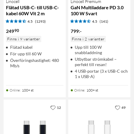
Linocell
Linocell Premium
Flätad USB-C- till USB-C-
GaN Multiladdare PD 3.0
kabel 60W Vit 2 m
100 W Svart
4.5
(1293)
4.5
(141)
90
249
799
:
-
Finns i 9 varianter
Finns i 2 varianter
Flätad kabel
Upp till 100 W
snabbladdning
För upp till 60 W
Utbytbar strömkabel –
Överföringshastighet: 480
perfekt till resan!
Mb/s
4 USB-portar (3 x USB-C och
1 x USB-A)
Online
:
100+ st
Online
:
100+ st
12
49