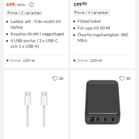
90
699
:
-
199
899:-
Finns i 9 varianter
Finns i 2 varianter
Flätad kabel
Laddar allt - från mobil till
laptop
För upp till 60 W
Kopplas direkt i vägguttaget
Överföringshastighet: 480
Mb/s
4 USB-portar ( 3 x USB-C
och 1 x USB-A)
Online
:
100+ st
Online
:
100+ st
20
30