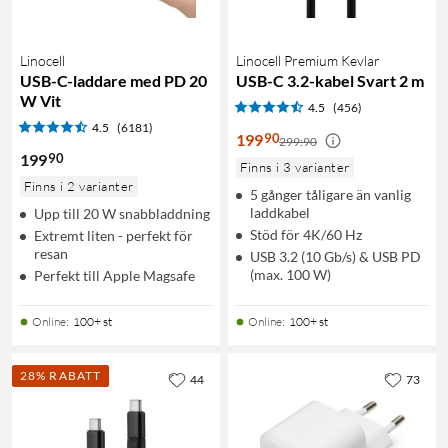
Linocell
Linocell Premium Kevlar
USB-C-laddare med PD 20
USB-C 3.2-kabel Svart 2 m
W Vit
4.5
(456)
4.5
(6181)
90
199
299:90
90
199
Finns i 3 varianter
Finns i 2 varianter
5 gånger tåligare än vanlig
laddkabel
Upp till 20 W snabbladdning
Stöd för 4K/60 Hz
Extremt liten - perfekt för
resan
USB 3.2 (10 Gb/s) & USB PD
(max. 100 W)
Perfekt till Apple Magsafe
Online
:
100+ st
Online
:
100+ st
28% RABATT
44
73