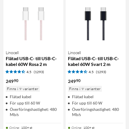
Linocell
Linocell
Flätad USB-C- till USB-C-
Flätad USB-C- till USB-C-
kabel 60W Rosa 2 m
kabel 60W Svart 2 m
4.5
(1293)
4.5
(1293)
90
90
249
249
Finns i 9 varianter
Finns i 9 varianter
Flätad kabel
Flätad kabel
För upp till 60 W
För upp till 60 W
Överföringshastighet: 480
Överföringshastighet: 480
Mb/s
Mb/s
Online
:
100+ st
Online
:
100+ st