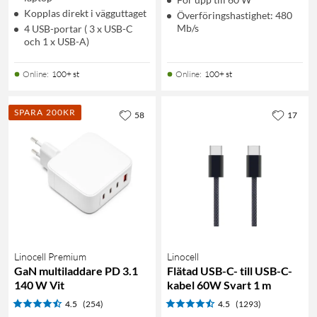
Kopplas direkt i vägguttaget
Överföringshastighet: 480
Mb/s
4 USB-portar ( 3 x USB-C
och 1 x USB-A)
Online
:
100+ st
Online
:
100+ st
SPARA 200KR
58
17
Linocell Premium
Linocell
GaN multiladdare PD 3.1
Flätad USB-C- till USB-C-
140 W Vit
kabel 60W Svart 1 m
4.5
(254)
4.5
(1293)