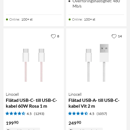
Överföringshastighet: 480
Mb/s
Online
:
100+ st
Online
:
100+ st
8
14
Linocell
Linocell
Flätad USB-C- till USB-C-
Flätad USB-A- till USB-C-
kabel 60W Rosa 1 m
kabel Vit 2 m
4.5
(1293)
4.5
(1057)
90
90
199
249