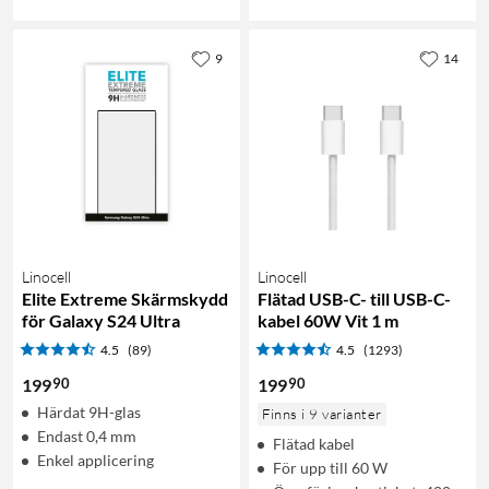
9
14
Linocell
Linocell
Elite Extreme Skärmskydd
Flätad USB-C- till USB-C-
för Galaxy S24 Ultra
kabel 60W Vit 1 m
4.5
(89)
4.5
(1293)
90
90
199
199
Härdat 9H-glas
Finns i 9 varianter
Endast 0,4 mm
Flätad kabel
Enkel applicering
För upp till 60 W