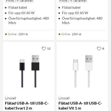
Finns i 9 varianter
Finns i 9 varianter
Flätad kabel
Flätad kabel
För upp till 60 W
För upp till 60 W
Överföringshastighet: 480
Överföringshastighet: 480
Mb/s
Mb/s
Online
:
100+ st
Online
:
100+ st
12
8
Linocell
Linocell
Flätad USB-A- till USB-C-
Flätad USB-A- till USB-C-
kabel Svart 2 m
kabel Vit 1 m