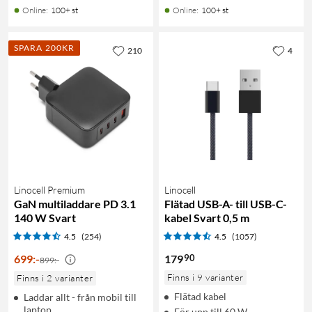
Online
:
100+ st
Online
:
100+ st
SPARA 200KR
210
4
Linocell Premium
Linocell
GaN multiladdare PD 3.1
Flätad USB-A- till USB-C-
140 W Svart
kabel Svart 0,5 m
4.5
(254)
4.5
(1057)
90
699
:
-
179
899:-
Finns i 9 varianter
Finns i 2 varianter
Flätad kabel
Laddar allt - från mobil till
laptop
För upp till 60 W