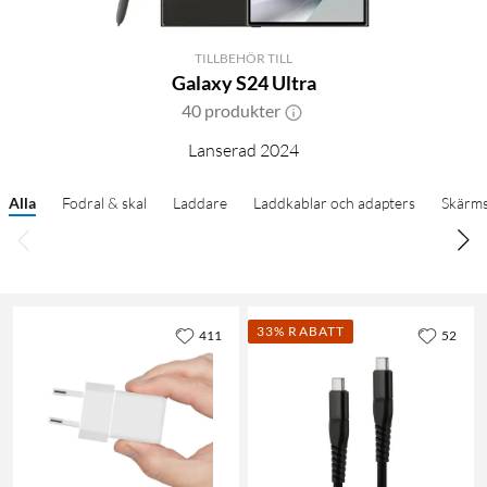
TILLBEHÖR TILL
Galaxy S24 Ultra
40 produkter
Lanserad 2024
Alla
Fodral & skal
Laddare
Laddkablar och adapters
Skärm
33% RABATT
411
52