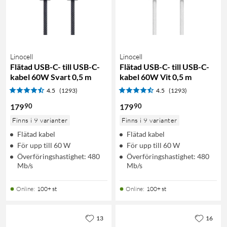
Linocell
Linocell
Flätad USB-C- till USB-C-
Flätad USB-C- till USB-C-
kabel 60W Svart 0,5 m
kabel 60W Vit 0,5 m
4.5
(1293)
4.5
(1293)
90
90
179
179
Finns i 9 varianter
Finns i 9 varianter
Flätad kabel
Flätad kabel
För upp till 60 W
För upp till 60 W
Överföringshastighet: 480
Överföringshastighet: 480
Mb/s
Mb/s
Online
:
100+ st
Online
:
100+ st
13
16