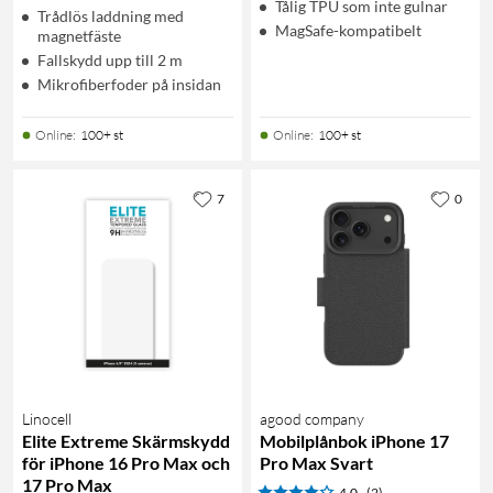
Tålig TPU som inte gulnar
Trådlös laddning med
MagSafe-kompatibelt
magnetfäste
Fallskydd upp till 2 m
Mikrofiberfoder på insidan
Online
:
100+ st
Online
:
100+ st
7
0
Linocell
agood company
Elite Extreme Skärmskydd
Mobilplånbok iPhone 17
för iPhone 16 Pro Max och
Pro Max Svart
17 Pro Max
4.0
(2)