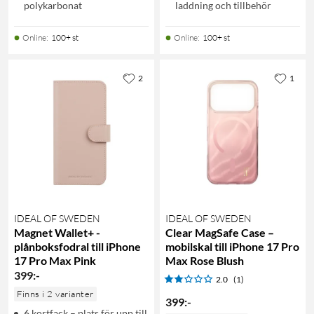
polykarbonat
laddning och tillbehör
Online
:
100+ st
Online
:
100+ st
2
1
IDEAL OF SWEDEN
IDEAL OF SWEDEN
Magnet Wallet+ -
Clear MagSafe Case –
plånboksfodral till iPhone
mobilskal till iPhone 17 Pro
17 Pro Max Pink
Max Rose Blush
399
:
-
2.0
(1)
Finns i 2 varianter
399
:
-
6 kortfack – plats för upp till