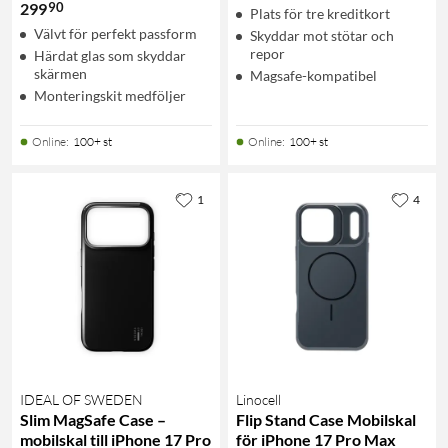
90
299
Plats för tre kreditkort
Välvt för perfekt passform
Skyddar mot stötar och
repor
Härdat glas som skyddar
skärmen
Magsafe-kompatibel
Monteringskit medföljer
Online
:
100+ st
Online
:
100+ st
1
4
IDEAL OF SWEDEN
Linocell
Slim MagSafe Case –
Flip Stand Case Mobilskal
mobilskal till iPhone 17 Pro
för iPhone 17 Pro Max