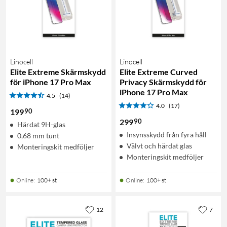
Linocell
Linocell
Elite Extreme Skärmskydd
Elite Extreme Curved
för iPhone 17 Pro Max
Privacy Skärmskydd för
iPhone 17 Pro Max
4.5
(14)
4.0
(17)
90
199
90
299
Härdat 9H-glas
Insynsskydd från fyra håll
0,68 mm tunt
Välvt och härdat glas
Monteringskit medföljer
Monteringskit medföljer
Online
:
100+ st
Online
:
100+ st
12
7