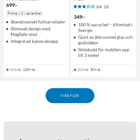
699
:
-
3.0
(2)
Finns i 2 varianter
349
:
-
Skandinaviskt fullnarvsläder
100 % upcycled – tillverkat i
Slimmad design med
Sverige
MagSafe-stöd
Gjort av återvunnet glas och
Integrerad kameraknapp
godislådor
Stötskydd för mobilen upp
till 3 meter
Online
:
100+ st
Online
:
50+ st
VISA FLER