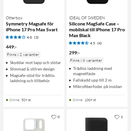
Otterbox
IDEAL OF SWEDEN
Symmetry Magsafe för
Silicone MagSafe Case –
iPhone 17 Pro Max Svart
mobilskal till iPhone 17 Pro
Max Black
4.0
(3)
4.5
(4)
449
:
-
299
:
-
Finns i 2 varianter
Finns i 8 varianter
Skyddar mot tapp och stötar
Trådlös laddning med
Slimmad & stilren design
magnetfäste
Magsafe-stöd för trådlös
Fallskydd upp till 2 m
laddning och tillbehör
Mikrofiberfoder på insidan
Online
:
50+ st
Online
:
100+ st
0
1