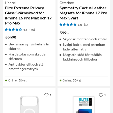
Linocell
Otterbox
Elite Extreme Privacy
Symmetry Cactus Leather
Glass Skärmskydd för
Magsafe för iPhone 17 Pro
iPhone 16 Pro Max och 17
Max Svart
Pro Max
5.0
(1)
4.5
(40)
599
:
-
90
299
Skyddar mot tapp och stötar
Begränsar synvinkeln från
Lyxigt fodral med premium
sidorna
läderalternativ
Härdat glas som skyddar
Magsafe-stöd för trådlös
skärmen
laddning och tillbehör
Antibakteriellt och står
emot fingeravtryck
Online
:
50+ st
Online
:
50+ st
1
1