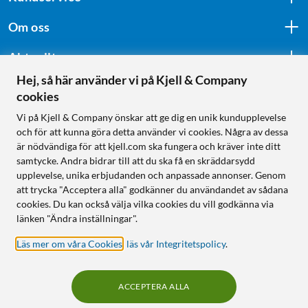
Om oss
Aktuellt
Hej, så här använder vi på Kjell & Company
cookies
Följ oss
Vi på Kjell & Company önskar att ge dig en unik kundupplevelse
och för att kunna göra detta använder vi cookies. Några av dessa
är nödvändiga för att kjell.com ska fungera och kräver inte ditt
samtycke. Andra bidrar till att du ska få en skräddarsydd
Handla från:
upplevelse, unika erbjudanden och anpassade annonser. Genom
att trycka "Acceptera alla" godkänner du användandet av sådana
Sverige
cookies. Du kan också välja vilka cookies du vill godkänna via
Norge
länken "Ändra inställningar".
Läs mer om våra Cookies
,
läs vår Integritetspolicy
.
ACCEPTERA ALLA