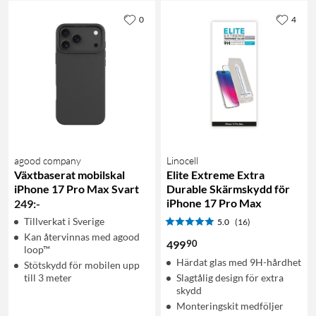
0
4
agood company
Linocell
Växtbaserat mobilskal
Elite Extreme Extra
iPhone 17 Pro Max Svart
Durable Skärmskydd för
iPhone 17 Pro Max
249
:
-
Tillverkat i Sverige
5.0
(16)
Kan återvinnas med agood
90
499
loop™
Härdat glas med 9H-hårdhet
Stötskydd för mobilen upp
till 3 meter
Slagtålig design för extra
skydd
Monteringskit medföljer