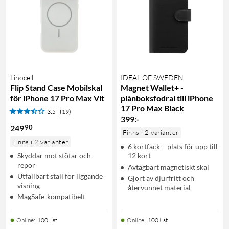
Linocell
IDEAL OF SWEDEN
Flip Stand Case Mobilskal
Magnet Wallet+ -
för iPhone 17 Pro Max Vit
plånboksfodral till iPhone
17 Pro Max Black
3.5
(19)
399
:
-
90
249
Finns i 2 varianter
Finns i 2 varianter
6 kortfack – plats för upp till
Skyddar mot stötar och
12 kort
repor
Avtagbart magnetiskt skal
Utfällbart ställ för liggande
Gjort av djurfritt och
visning
återvunnet material
MagSafe-kompatibelt
Online
:
100+ st
Online
:
100+ st