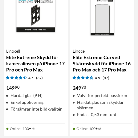
Linocell
Linocell
Elite Extreme Skydd för
Elite Extreme Curved
kameralinsen på iPhone 17
Skärmskydd för iPhone 16
Pro och Pro Max
Pro Max och 17 Pro Max
4.5
(37)
4.5
(87)
90
90
149
249
Härdat glas (9 H)
Välvt för perfekt passform
Enkel applicering
Härdat glas som skyddar
skärmen
Försämrar inte bildkvalitén
Endast 0,53 mm tunt
Online
:
100+ st
Online
:
100+ st