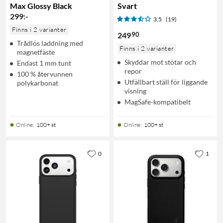
Max Glossy Black
Svart
299
:
-
3.5
(19)
Finns i 2 varianter
90
249
Trådlös laddning med
Finns i 2 varianter
magnetfäste
Skyddar mot stötar och
Endast 1 mm tunt
repor
100 % återvunnen
Utfällbart ställ för liggande
polykarbonat
visning
MagSafe-kompatibelt
Online
:
100+ st
Online
:
100+ st
0
1