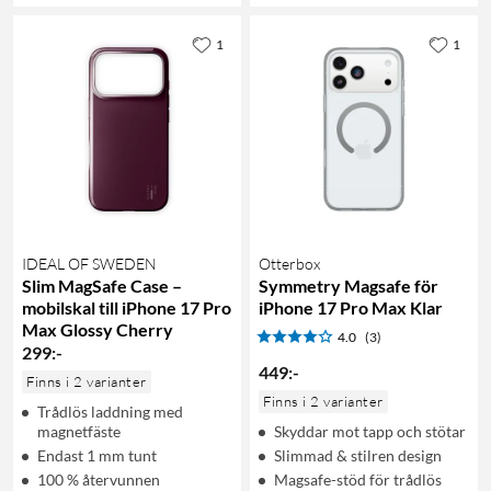
1
1
IDEAL OF SWEDEN
Otterbox
Slim MagSafe Case –
Symmetry Magsafe för
mobilskal till iPhone 17 Pro
iPhone 17 Pro Max Klar
Max Glossy Cherry
4.0
(3)
299
:
-
449
:
-
Finns i 2 varianter
Finns i 2 varianter
Trådlös laddning med
magnetfäste
Skyddar mot tapp och stötar
Endast 1 mm tunt
Slimmad & stilren design
100 % återvunnen
Magsafe-stöd för trådlös