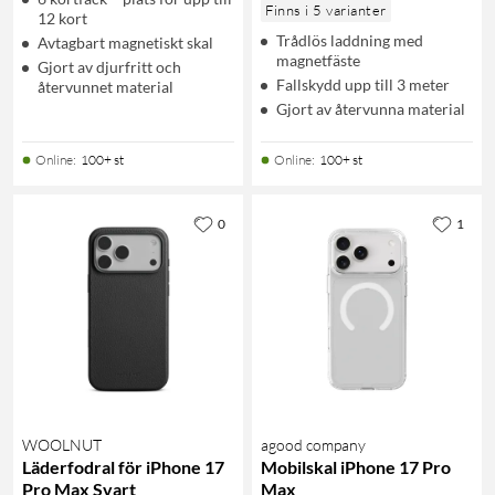
Finns i 5 varianter
12 kort
Trådlös laddning med
Avtagbart magnetiskt skal
magnetfäste
Gjort av djurfritt och
Fallskydd upp till 3 meter
återvunnet material
Gjort av återvunna material
Online
:
100+ st
Online
:
100+ st
0
1
WOOLNUT
agood company
Läderfodral för iPhone 17
Mobilskal iPhone 17 Pro
Pro Max Svart
Max