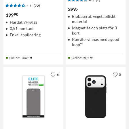
4.5
(72)
399
:
-
90
199
Biobaserat, vegetabiliskt
material
Härdat 9H-glas
Magnetlås och plats för 3
0,51 mm tunt
kort
Enkel applicering
Kan återvinnas med agood
loop™
Online
:
100+ st
Online
:
50+ st
6
0