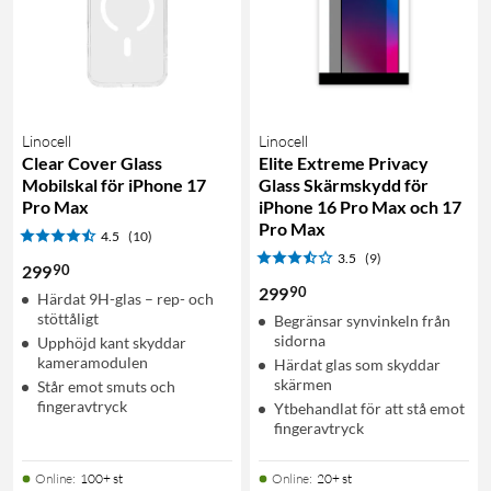
Linocell
Linocell
Clear Cover Glass
Elite Extreme Privacy
Mobilskal för iPhone 17
Glass Skärmskydd för
Pro Max
iPhone 16 Pro Max och 17
Pro Max
4.5
(10)
3.5
(9)
90
299
90
299
Härdat 9H-glas – rep- och
stöttåligt
Begränsar synvinkeln från
sidorna
Upphöjd kant skyddar
kameramodulen
Härdat glas som skyddar
skärmen
Står emot smuts och
fingeravtryck
Ytbehandlat för att stå emot
fingeravtryck
Online
:
100+ st
Online
:
20+ st