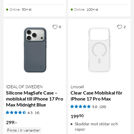
Online
:
50+ st
Online
:
100+ st
0
2
IDEAL OF SWEDEN
Linocell
Silicone MagSafe Case –
Clear Case Mobilskal för
mobilskal till iPhone 17 Pro
iPhone 17 Pro Max
Max Midnight Blue
5.0
(20)
4.5
(4)
90
199
299
:
-
Skyddar mot stötar och
repor
Finns i 8 varianter