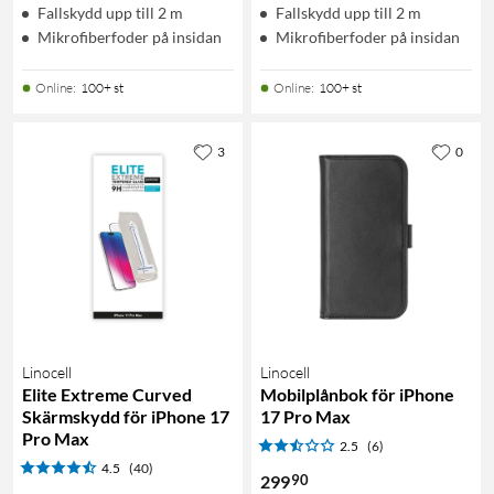
Fallskydd upp till 2 m
Fallskydd upp till 2 m
Mikrofiberfoder på insidan
Mikrofiberfoder på insidan
Online
:
100+ st
Online
:
100+ st
3
0
Linocell
Linocell
Elite Extreme Curved
Mobilplånbok för iPhone
Skärmskydd för iPhone 17
17 Pro Max
Pro Max
2.5
(6)
4.5
(40)
90
299