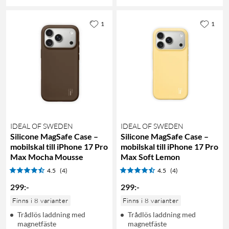
1
1
IDEAL OF SWEDEN
IDEAL OF SWEDEN
Silicone MagSafe Case –
Silicone MagSafe Case –
mobilskal till iPhone 17 Pro
mobilskal till iPhone 17 Pro
Max Mocha Mousse
Max Soft Lemon
4.5
(4)
4.5
(4)
299
:
-
299
:
-
Finns i 8 varianter
Finns i 8 varianter
Trådlös laddning med
Trådlös laddning med
magnetfäste
magnetfäste