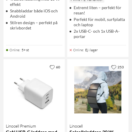
effekt
Extremt liten – perfekt för
Snabbladdar både iOS och
resan!
Android
Perfekt för mobil, surfplatta
Stilren design – perfekt på
och laptop
skrivbordet
2x USB-C- och 1x USB-A-
portar
Online
:
5+ st
Online
:
Ej i lager
60
253
Linocell Premium
Linocell
GaN USB-C laddare med
Solcellsladdare 30 W