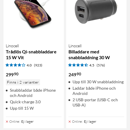
Linocell
Linocell
Trådlös Qi-snabbladdare
Billaddare med
15 W Vit
snabbladdning 30 W
4.0
(923)
4.5
(576)
90
90
299
249
Upp till 30 W snabbladdning
Finns i 2 varianter
Laddar både iPhone och
Snabbladdar både iPhone
Android
och Android
2 USB-portar (USB-C och
Quick-charge 3.0
USB-A)
Upp till 15 W
Online
:
Ej i lager
Online
:
Ej i lager