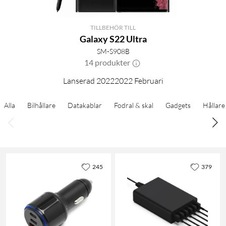
TILLBEHÖR TILL
Galaxy S22 Ultra
SM-S908B
14 produkter
Lanserad 20222022 Februari
Alla
Bilhållare
Datakablar
Fodral & skal
Gadgets
Hållare
245
379