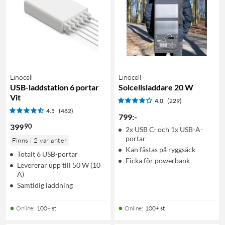
Linocell
Linocell
USB-laddstation 6 portar
Solcellsladdare 20 W
Vit
4.0
(229)
4.5
(482)
799
:
-
90
399
2x USB C- och 1x USB-A-
portar
Finns i 2 varianter
Kan fästas på ryggsäck
Totalt 6 USB-portar
Ficka för powerbank
Levererar upp till 50 W (10
A)
Samtidig laddning
Online
:
100+ st
Online
:
100+ st