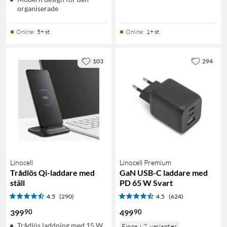
organiserade
Online
:
5+ st
Online
:
1+ st
103
294
Linocell
Linocell Premium
Trådlös Qi-laddare med
GaN USB-C laddare med
ställ
PD 65 W Svart
4.5
(290)
4.5
(624)
90
90
399
499
Trådlös laddning med 15 W
Finns i 2 varianter