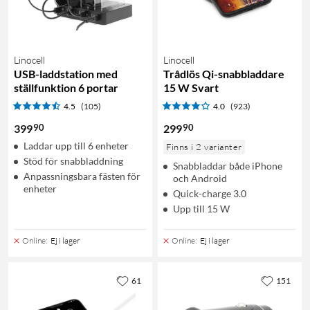
Linocell
Linocell
USB-laddstation med
Trådlös Qi-snabbladdare
ställfunktion 6 portar
15 W Svart
4.5
(105)
4.0
(923)
90
90
399
299
Laddar upp till 6 enheter
Finns i 2 varianter
Stöd för snabbladdning
Snabbladdar både iPhone
Anpassningsbara fästen för
och Android
enheter
Quick-charge 3.0
Upp till 15 W
Online
:
Ej i lager
Online
:
Ej i lager
61
151