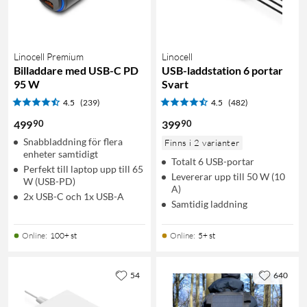
Linocell Premium
Linocell
Billaddare med USB-C PD
USB-laddstation 6 portar
95 W
Svart
4.5
(239)
4.5
(482)
90
90
499
399
Snabbladdning för flera
Finns i 2 varianter
enheter samtidigt
Totalt 6 USB-portar
Perfekt till laptop upp till 65
Levererar upp till 50 W (10
W (USB-PD)
A)
2x USB-C och 1x USB-A
Samtidig laddning
Online
:
100+ st
Online
:
5+ st
54
640