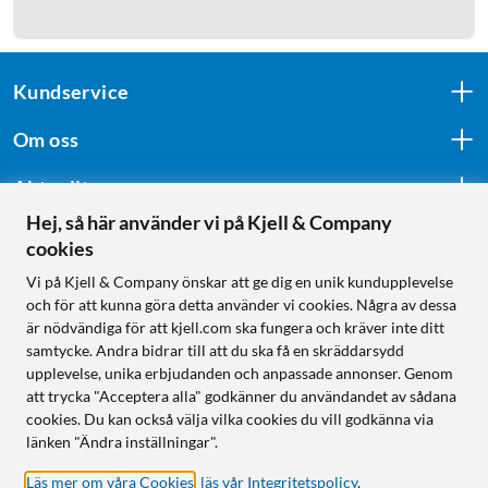
Kundservice
Om oss
Aktuellt
Hej, så här använder vi på Kjell & Company
cookies
Följ oss
Vi på Kjell & Company önskar att ge dig en unik kundupplevelse
och för att kunna göra detta använder vi cookies. Några av dessa
är nödvändiga för att kjell.com ska fungera och kräver inte ditt
samtycke. Andra bidrar till att du ska få en skräddarsydd
Handla från:
upplevelse, unika erbjudanden och anpassade annonser. Genom
att trycka "Acceptera alla" godkänner du användandet av sådana
Sverige
cookies. Du kan också välja vilka cookies du vill godkänna via
Norge
länken "Ändra inställningar".
Läs mer om våra Cookies
,
läs vår Integritetspolicy
.