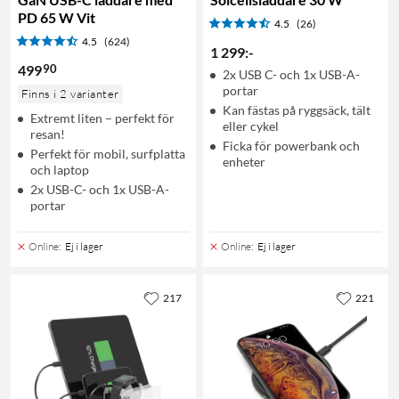
PD 65 W Vit
4.5
(26)
4.5
(624)
1 299
:
-
90
499
2x USB C- och 1x USB-A-
portar
Finns i 2 varianter
Kan fästas på ryggsäck, tält
Extremt liten – perfekt för
eller cykel
resan!
Ficka för powerbank och
Perfekt för mobil, surfplatta
enheter
och laptop
2x USB-C- och 1x USB-A-
portar
Online
:
Ej i lager
Online
:
Ej i lager
217
221