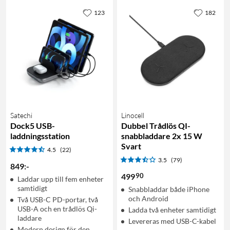
123
182
Satechi
Linocell
Dock5 USB-
Dubbel Trådlös QI-
laddningsstation
snabbladdare 2x 15 W
Svart
4.5
(22)
3.5
(79)
849
:
-
90
499
Laddar upp till fem enheter
samtidigt
Snabbladdar både iPhone
och Android
Två USB-C PD-portar, två
USB-A och en trådlös Qi-
Ladda två enheter samtidigt
laddare
Levereras med USB-C-kabel
Modern design för den