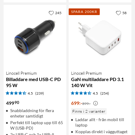
SPARA 200KR
245
58
Linocell Premium
Linocell Premium
Billaddare med USB-C PD
GaN multiladdare PD 3.1
95 W
140 W Vit
4.5
(239)
4.5
(254)
90
499
699
:
-
899:-
Snabbladdning för flera
Finns i 2 varianter
enheter samtidigt
Laddar allt - från mobil till
Perfekt till laptop upp till 65
laptop
W (USB-PD)
Kopplas direkt i vägguttaget
2x USB-C och 1x USB-A