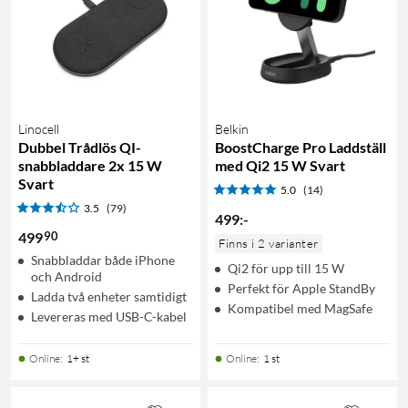
Linocell
Belkin
Dubbel Trådlös QI-
BoostCharge Pro Laddställ
snabbladdare 2x 15 W
med Qi2 15 W Svart
Svart
5.0
(14)
3.5
(79)
499
:
-
90
499
Finns i 2 varianter
Snabbladdar både iPhone
Qi2 för upp till 15 W
och Android
Perfekt för Apple StandBy
Ladda två enheter samtidigt
Kompatibel med MagSafe
Levereras med USB-C-kabel
Online
:
1+ st
Online
:
1 st