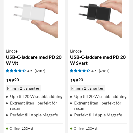
Linocell
Linocell
USB-C-laddare med PD 20
USB-C-laddare med PD 20
W Vit
W Svart
4.5
(6187)
4.5
(6187)
90
90
199
199
Finns i 2 varianter
Finns i 2 varianter
Upp till 20 W snabbladdning
Upp till 20 W snabbladdning
Extremt liten - perfekt för
Extremt liten - perfekt för
resan
resan
Perfekt till Apple Magsafe
Perfekt till Apple Magsafe
Online
:
100+ st
Online
:
100+ st