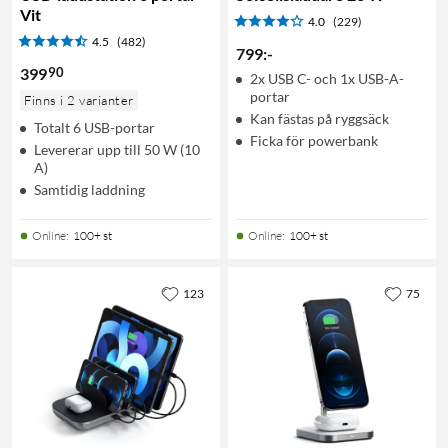
Vit
4.0
(229)
4.5
(482)
799
:
-
90
399
2x USB C- och 1x USB-A-
portar
Finns i 2 varianter
Kan fästas på ryggsäck
Totalt 6 USB-portar
Ficka för powerbank
Levererar upp till 50 W (10
A)
Samtidig laddning
Online
:
100+ st
Online
:
100+ st
123
75