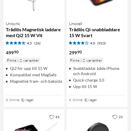
Unisynk
Linocell
Trådlös Magnetisk laddare
Trådlös Qi-snabbladdare
med Qi2 15 W Vit
15 W Svart
4.5
(26)
4.0
(923)
90
90
499
299
Finns i 2 varianter
Finns i 2 varianter
Qi2 för upp till 15 W
Snabbladdar både iPhone
och Android
Kompatibel med MagSafe
Quick-charge 3.0
Magnetisk fram- och baksida
Upp till 15 W
Online
:
Ej i lager
Online
:
Ej i lager
61
21