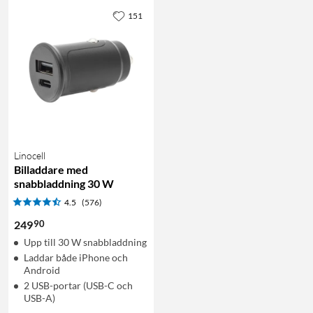
151
Linocell
Billaddare med
snabbladdning 30 W
4.5
(576)
90
249
Upp till 30 W snabbladdning
Laddar både iPhone och
Android
2 USB-portar (USB-C och
USB-A)