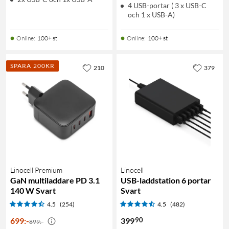
4 USB-portar ( 3 x USB-C
och 1 x USB-A)
Online
:
100+ st
Online
:
100+ st
SPARA 200KR
210
379
Linocell Premium
Linocell
GaN multiladdare PD 3.1
USB-laddstation 6 portar
140 W Svart
Svart
4.5
(254)
4.5
(482)
90
699
:
-
399
899:-