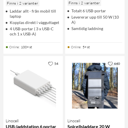
Finns i 2 varianter
Finns i 2 varianter
Totalt 6 USB-portar
Laddar allt - från mobil till
laptop
Levererar upp till 50 W (10
A)
Kopplas direkt i vägguttaget
Samtidig laddning
4 USB-portar ( 3 x USB-C
och 1 x USB-A)
Online
:
100+ st
Online
:
5+ st
54
640
Linocell
Linocell
USB-laddstation 6 portar
Solcellsladdare 20 W