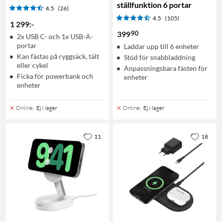
ställfunktion 6 portar
4.5
(26)
4.5
(105)
1 299
:
-
90
399
2x USB C- och 1x USB-A-
portar
Laddar upp till 6 enheter
Kan fästas på ryggsäck, tält
Stöd för snabbladdning
eller cykel
Anpassningsbara fästen för
Ficka för powerbank och
enheter
enheter
Online
:
Ej i lager
Online
:
Ej i lager
11
18