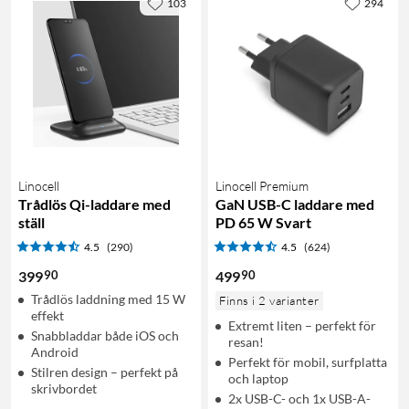
103
294
Linocell
Linocell Premium
Trådlös Qi-laddare med
GaN USB-C laddare med
ställ
PD 65 W Svart
4.5
(290)
4.5
(624)
90
90
399
499
Trådlös laddning med 15 W
Finns i 2 varianter
effekt
Extremt liten – perfekt för
Snabbladdar både iOS och
resan!
Android
Perfekt för mobil, surfplatta
Stilren design – perfekt på
och laptop
skrivbordet
2x USB-C- och 1x USB-A-