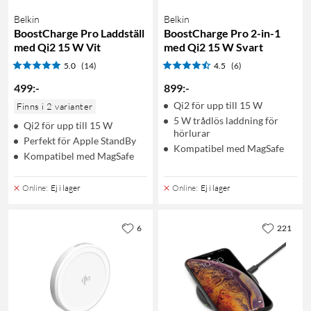
Belkin
Belkin
BoostCharge Pro Laddställ
BoostCharge Pro 2-in-1
med Qi2 15 W Vit
med Qi2 15 W Svart
5.0
(14)
4.5
(6)
499
:
-
899
:
-
Qi2 för upp till 15 W
Finns i 2 varianter
5 W trådlös laddning för
Qi2 för upp till 15 W
hörlurar
Perfekt för Apple StandBy
Kompatibel med MagSafe
Kompatibel med MagSafe
Online
:
Ej i lager
Online
:
Ej i lager
6
221