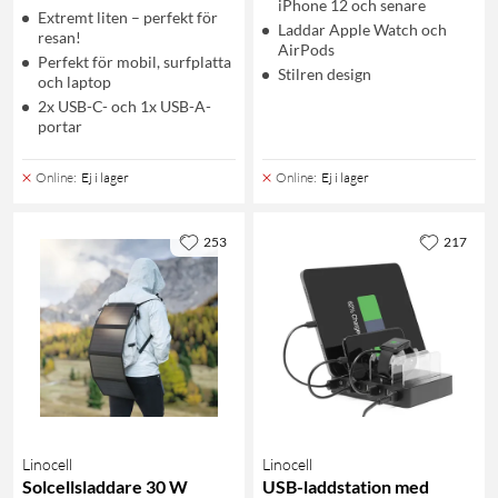
iPhone 12 och senare
Extremt liten – perfekt för
Laddar Apple Watch och
resan!
AirPods
Perfekt för mobil, surfplatta
Stilren design
och laptop
2x USB-C- och 1x USB-A-
portar
Online
:
Ej i lager
Online
:
Ej i lager
253
217
Linocell
Linocell
Solcellsladdare 30 W
USB-laddstation med