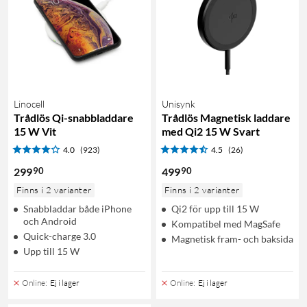
Linocell
Unisynk
Trådlös Qi-snabbladdare
Trådlös Magnetisk laddare
15 W Vit
med Qi2 15 W Svart
4.0
(923)
4.5
(26)
90
90
299
499
Finns i 2 varianter
Finns i 2 varianter
Snabbladdar både iPhone
Qi2 för upp till 15 W
och Android
Kompatibel med MagSafe
Quick-charge 3.0
Magnetisk fram- och baksida
Upp till 15 W
Online
:
Ej i lager
Online
:
Ej i lager