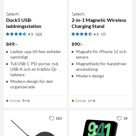
Satechi
Satechi
Dock5 USB-
2-in-1 Magnetic Wireless
laddningsstation
Charging Stand
4.5
(22)
4.5
(7)
849
:
-
890
:
-
Laddar upp till fem enheter
Magsafe för iPhone 12 och
samtidigt
senare
Två USB-C PD-portar, två
Magnetfäste för handsfree-
USB-A och en trådlös Qi-
användning
laddare
Modern design
Modern design för den
organiserade
Online
:
5+ st
Online
:
1+ st
182
18