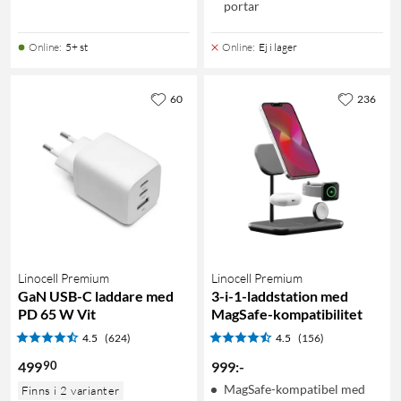
portar
Online
:
5+ st
Online
:
Ej i lager
60
236
Linocell Premium
Linocell Premium
GaN USB-C laddare med
3-i-1-laddstation med
PD 65 W Vit
MagSafe-kompatibilitet
4.5
(624)
4.5
(156)
90
499
999
:
-
MagSafe-kompatibel med
Finns i 2 varianter