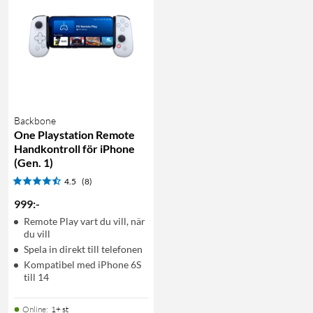
Backbone
One Playstation Remote
Handkontroll för iPhone
(Gen. 1)
4.5
(8)
999
:
-
Remote Play vart du vill, när
du vill
Spela in direkt till telefonen
Kompatibel med iPhone 6S
till 14
Online
:
1+ st