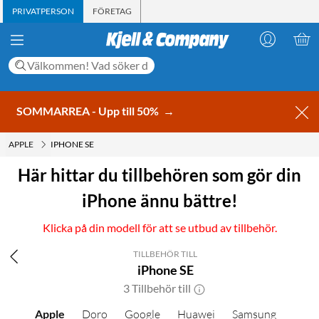
PRIVATPERSON
FÖRETAG
SOMMARREA - Upp till 50%
→
APPLE
IPHONE SE
Här hittar du tillbehören som gör din
iPhone ännu bättre!
Klicka på din modell för att se utbud av tillbehör.
TILLBEHÖR TILL
iPhone SE
3 Tillbehör till
Apple
Doro
Google
Huawei
Samsung