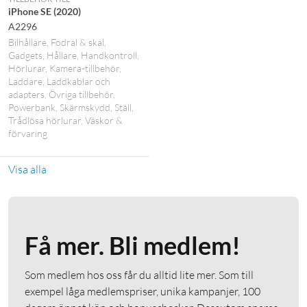
iPhone SE (2020)
A2296
Bilhållare
Fodral & skal
Gadgets
Hållare
Handkontroll
Hörlurar
Kamera-tillbehör
Laddare
Laddkablar och
adapters
Övriga tillbehör
Powerbank
Skärmskydd
Ställ
Trådlösa hörlurar
Väskor &
förvaring
Visa alla
Få mer. Bli medlem!
Som medlem hos oss får du alltid lite mer. Som till
exempel låga medlemspriser, unika kampanjer, 100