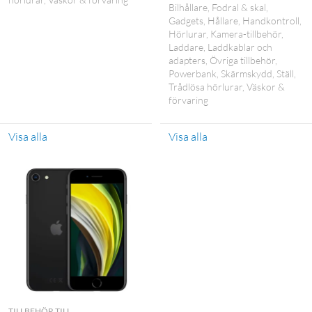
Bilhållare
Fodral & skal
Gadgets
Hållare
Handkontroll
Hörlurar
Kamera-tillbehör
Laddare
Laddkablar och
adapters
Övriga tillbehör
Powerbank
Skärmskydd
Ställ
Trådlösa hörlurar
Väskor &
förvaring
Visa alla
Visa alla
TILLBEHÖR TILL