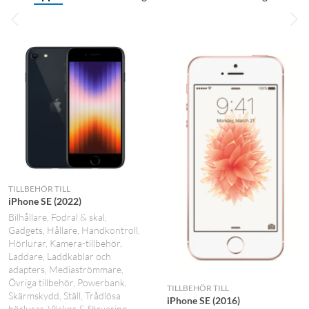
TILLBEHÖR TILL
iPhone SE (2022)
Bilhållare
Fodral & skal
Gadgets
Hållare
Handkontroll
Hörlurar
Kamera-tillbehör
Laddare
Laddkablar och
adapters
Mediaströmmare
Övriga tillbehör
Powerbank
TILLBEHÖR TILL
Skärmskydd
Ställ
Trådlösa
iPhone SE (2016)
hörlurar
Väskor & förvaring