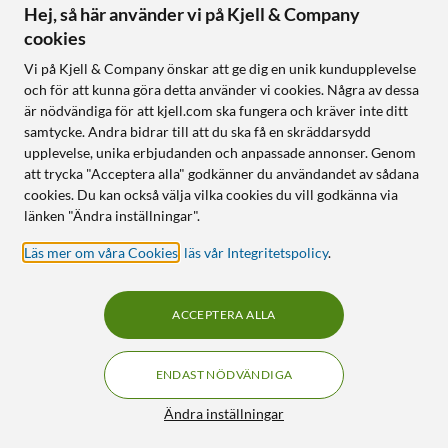
Hej, så här använder vi på Kjell & Company
cookies
Följ oss
Vi på Kjell & Company önskar att ge dig en unik kundupplevelse
och för att kunna göra detta använder vi cookies. Några av dessa
är nödvändiga för att kjell.com ska fungera och kräver inte ditt
samtycke. Andra bidrar till att du ska få en skräddarsydd
Handla från:
upplevelse, unika erbjudanden och anpassade annonser. Genom
att trycka "Acceptera alla" godkänner du användandet av sådana
Sverige
cookies. Du kan också välja vilka cookies du vill godkänna via
Norge
länken "Ändra inställningar".
Läs mer om våra Cookies
,
läs vår Integritetspolicy
.
ACCEPTERA ALLA
ENDAST NÖDVÄNDIGA
KUNSKAP OCH TILLBEHÖR TILL
HEMELEKTRONIK
Filter
Ändra inställningar
© Copyright
2026
Kjell & Company