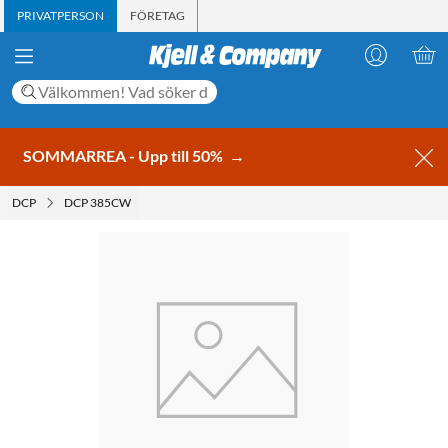
PRIVATPERSON
FÖRETAG
SOMMARREA - Upp till 50%
→
DCP
DCP 385CW