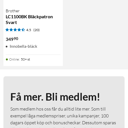
Brother
LC1100BK Bläckpatron
Svart
4.5
(20)
90
349
Innobella-bläck
Online
:
50+ st
Få mer. Bli medlem!
Som medlem hos oss får du alltid lite mer. Som till
exempel låga medlemspriser, unika kampanjer, 100
dagars öppet köp och bonuscheckar. Dessutom sparas