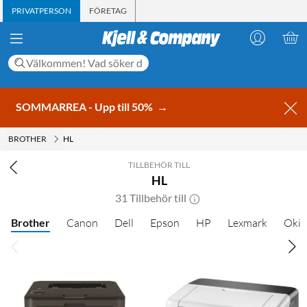
PRIVATPERSON
FÖRETAG
SOMMARREA - Upp till 50%
→
BROTHER
HL
TILLBEHÖR TILL
HL
31 Tillbehör till
Brother
Canon
Dell
Epson
HP
Lexmark
Oki