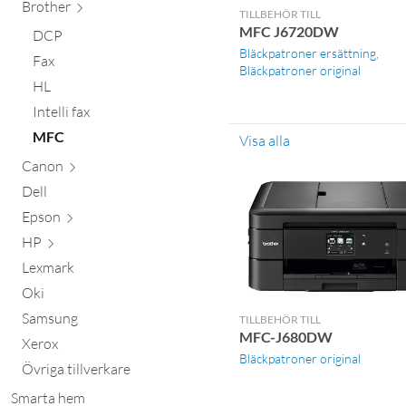
Brother
TILLBEHÖR TILL
MFC J6720DW
DCP
Bläckpatroner ersättning
Fax
Bläckpatroner original
HL
Intelli fax
MFC
Visa alla
Canon
Dell
Epson
HP
Lexmark
Oki
Samsung
TILLBEHÖR TILL
MFC-J680DW
Xerox
Bläckpatroner original
Övriga tillverkare
Smarta hem