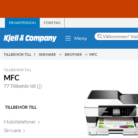
PRIVATPERSON
FÖRETAG
Meny
TILLBEHÖR TILL
SKRIVARE
BROTHER
MFC
TILLBEHÖR TILL
MFC
77 Tillbehör till
TILLBEHÖR TILL
Mobiltele
foner
Skr
ivare