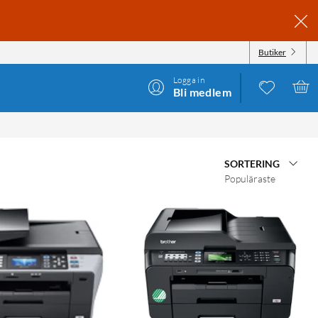
Butiker
Logga in
Bli medlem
SORTERING
Populäraste