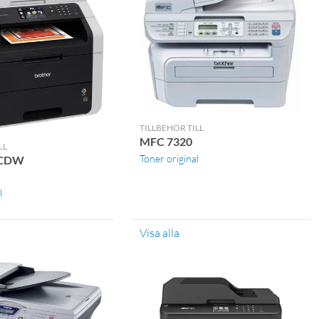
TILLBEHÖR TILL
MFC 7320
LL
Toner original
0CDW
l
Visa alla