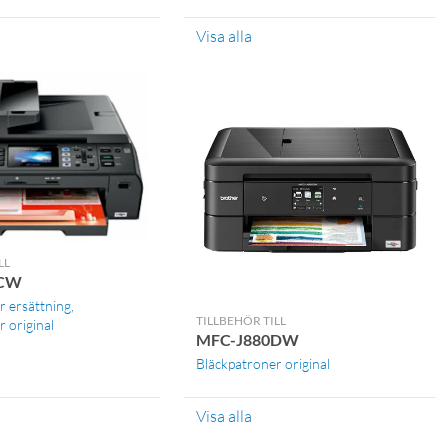
Visa alla
LL
5CW
r ersättning
TILLBEHÖR TILL
 original
MFC-J880DW
Bläckpatroner original
Visa alla