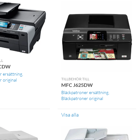
LL
0CDW
r ersättning
TILLBEHÖR TILL
 original
MFC J625DW
Bläckpatroner ersättning
Bläckpatroner original
Visa alla