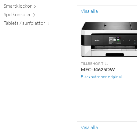
Smartkl
ockor
Visa alla
Spelkon
soler
Tablets / surfpl
attor
TILLBEHÖR TILL
MFC-J4625DW
Bläckpatroner original
Visa alla