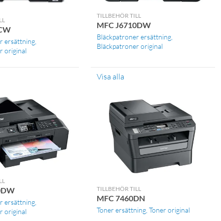
TILLBEHÖR TILL
LL
MFC J6710DW
0CW
Bläckpatroner ersättning
r ersättning
Bläckpatroner original
 original
Visa alla
LL
TILLBEHÖR TILL
0DW
MFC 7460DN
r ersättning
Toner ersättning
Toner original
 original