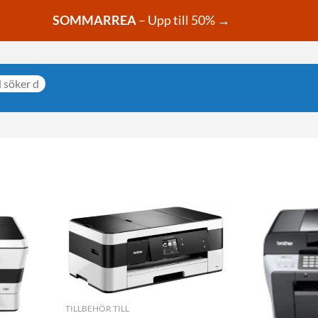
SOMMARREA
– Upp till 50% →
TILLBEHÖR TILL