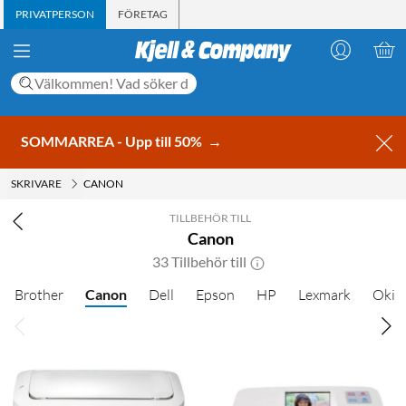
PRIVATPERSON
FÖRETAG
SOMMARREA - Upp till 50%
→
SKRIVARE
CANON
TILLBEHÖR TILL
Canon
33 Tillbehör till
Brother
Canon
Dell
Epson
HP
Lexmark
Oki