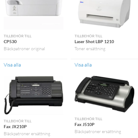
TILLBEHÖR TILL
TILLBEHÖR TILL
CP530
Laser Shot LBP 1210
Bläckpatroner original
Toner ersättning
Visa alla
Visa alla
TILLBEHÖR TILL
TILLBEHÖR TILL
Fax J510P
Fax JX210P
Bläckpatroner ersättning
Bläckpatroner ersättning