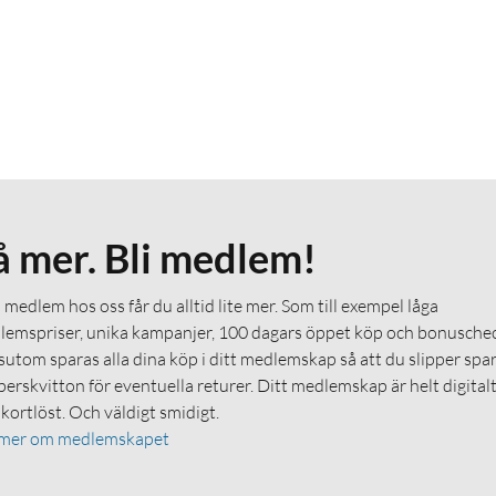
å mer. Bli medlem!
medlem hos oss får du alltid lite mer. Som till exempel låga
emspriser, unika kampanjer, 100 dagars öppet köp och bonuschec
utom sparas alla dina köp i ditt medlemskap så att du slipper spa
erskvitton för eventuella returer. Ditt medlemskap är helt digital
 kortlöst. Och väldigt smidigt.
 mer om medlemskapet