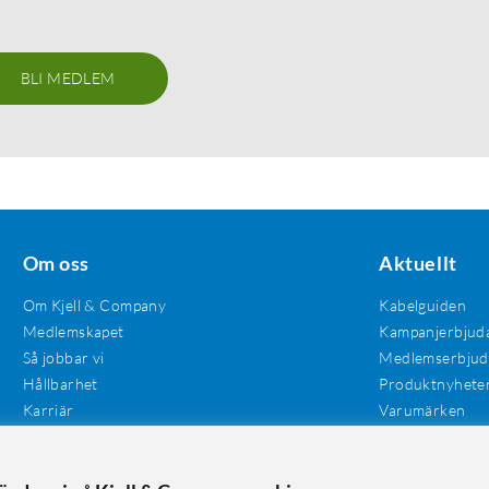
BLI MEDLEM
Om oss
Aktuellt
Om Kjell & Company
Kabelguiden
Medlemskapet
Kampanjerbjud
Så jobbar vi
Medlemserbju
Hållbarhet
Produktnyhete
Karriär
Varumärken
Våra butiker
Investerare
Tillgänglighet