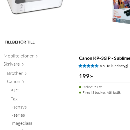
TILLBEHÖR TILL
Mobiltele
foner
Canon KP-36IP - Sublime
Skr
ivare
4.5
(8 kundbetyg)
Brother
199
:
-
Canon
Online
:
5+ st
BJC
Finns i 3 butiker.
Välj butik
Fax
I-sensys
I-series
Imageclass