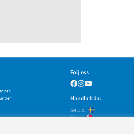
Följ oss
anden
Handla från:
danden
r
Sverige
Norge