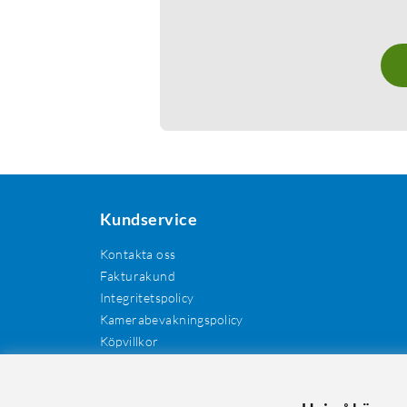
Kundservice
Kontakta oss
Fakturakund
Integritetspolicy
Kamerabevakningspolicy
Köpvillkor
Återkallelser
Cookies
Recensioner