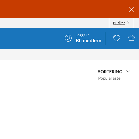
Butiker
Logga in
Bli medlem
SORTERING
Populäraste