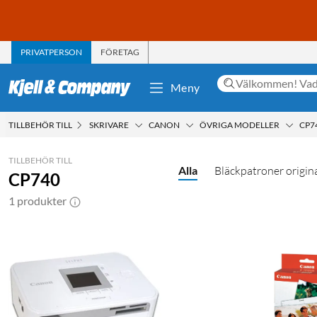
PRIVATPERSON
FÖRETAG
Meny
TILLBEHÖR TILL
SKRIVARE
CANON
ÖVRIGA MODELLER
CP7
TILLBEHÖR TILL
Alla
Bläckpatroner origin
CP740
1 produkter