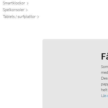
Smartkl
ockor
Spelkon
soler
Tablets / surfpl
attor
F
Som 
medl
Dess
papp
helt
Läs