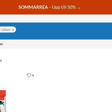
SOMMARREA
– Upp till 50% →
40
al
6