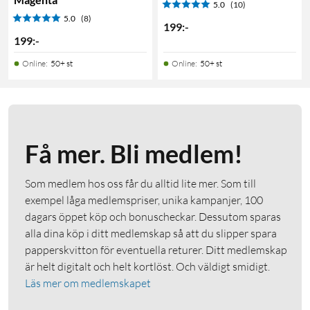
5.0
(10)
5.0
(8)
199
:
-
199
:
-
Online
:
50+ st
Online
:
50+ st
Få mer. Bli medlem!
Som medlem hos oss får du alltid lite mer. Som till
exempel låga medlemspriser, unika kampanjer, 100
dagars öppet köp och bonuscheckar. Dessutom sparas
alla dina köp i ditt medlemskap så att du slipper spara
papperskvitton för eventuella returer. Ditt medlemskap
är helt digitalt och helt kortlöst. Och väldigt smidigt.
Läs mer om medlemskapet