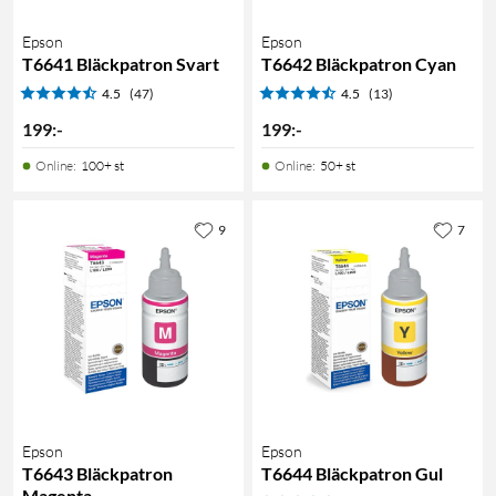
Epson
Epson
T6641 Bläckpatron Svart
T6642 Bläckpatron Cyan
4.5
(47)
4.5
(13)
199
:
-
199
:
-
Online
:
100+ st
Online
:
50+ st
9
7
Epson
Epson
T6643 Bläckpatron
T6644 Bläckpatron Gul
Magenta