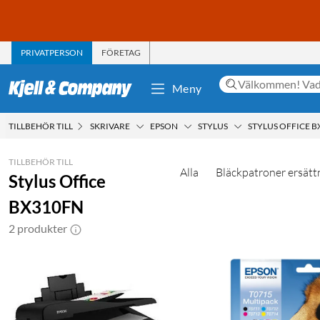
PRIVATPERSON
FÖRETAG
Meny
TILLBEHÖR TILL
SKRIVARE
EPSON
STYLUS
STYLUS OFFICE 
TILLBEHÖR TILL
Alla
Bläckpatroner ersätt
Stylus Office
BX310FN
2 produkter