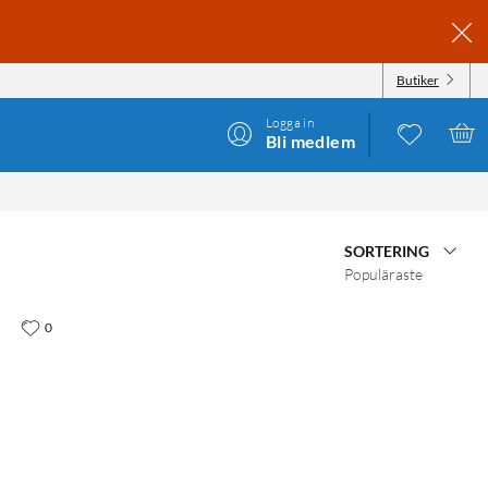
Butiker
Logga in
Bli medlem
SORTERING
Populäraste
0