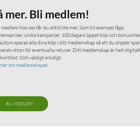
å mer. Bli medlem!
medlem hos oss får du alltid lite mer. Som till exempel låga
emspriser, unika kampanjer, 100 dagars öppet köp och bonuschec
utom sparas alla dina köp i ditt medlemskap så att du slipper spa
erskvitton för eventuella returer. Ditt medlemskap är helt digital
 kortlöst. Och väldigt smidigt.
 mer om medlemskapet
BLI MEDLEM