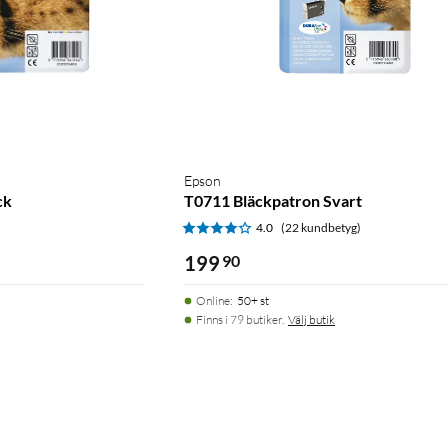
Epson
ck
T0711 Bläckpatron Svart
)
4.0
(22 kundbetyg)
199
90
Online
:
50+ st
Finns i 79 butiker.
Välj butik