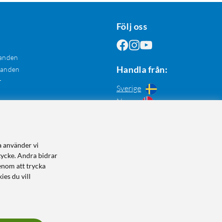
Följ oss
anden
Handla från:
danden
r
Sverige
Norge
a använder vi
tycke. Andra bidrar
enom att trycka
ies du vill