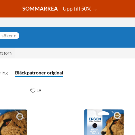
SOMMARREA
– Upp till 50% →
BX310FN
ning
Bläckpatroner original
19