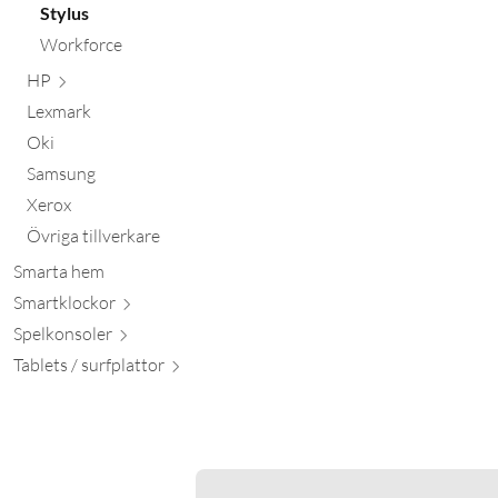
Stylus
Workforce
HP
Lexmark
Oki
Samsung
Xerox
Övriga tillverkare
Smarta hem
Smartkl
ockor
Spelkon
soler
Tablets / surfpl
attor