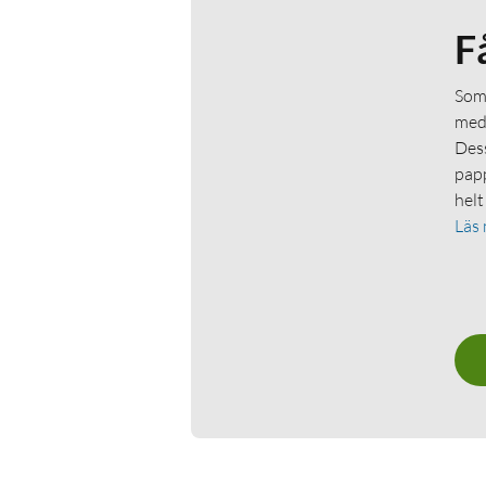
F
Som 
medl
Dess
papp
helt
Läs