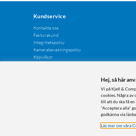
Kundservice
Kontakta oss
Fakturakund
Integritetspolicy
Kamerabevakningspolicy
Köpvillkor
Återkallelser
Cookies
Recensioner
Hej, så här an
Manualer och drivrutiner
Vi på Kjell & Comp
Retur och reklamation
cookies. Några av 
till att du ska få
"Acceptera alla" g
godkänna via länke
Läs mer om våra C