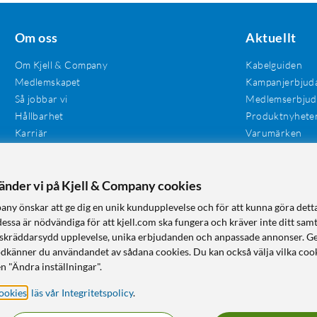
Om oss
Aktuellt
Om Kjell & Company
Kabelguiden
Medlemskapet
Kampanjerbjud
Så jobbar vi
Medlemserbju
Hållbarhet
Produktnyhete
Karriär
Varumärken
Våra butiker
Investerare
Tillgänglighet
vänder vi på Kjell & Company cookies
any önskar att ge dig en unik kundupplevelse och för att kunna göra dett
dessa är nödvändiga för att kjell.com ska fungera och kräver inte ditt sam
 en skräddarsydd upplevelse, unika erbjudanden och anpassade annonser. G
odkänner du användandet av sådana cookies. Du kan också välja vilka cook
n "Ändra inställningar".
ookies
,
läs vår Integritetspolicy
.