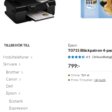
TILLBEHÖR TILL
Epson
T0715 Bläckpatron 4-pa
Mobiltele
foner
4.5
(34 kundbetyg
Skr
ivare
799
:
-
Brother
Online
:
50+ st
Canon
Finns i 92 butiker.
Välj butik
Dell
Epson
Ecotank
Expression